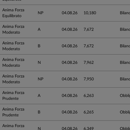
Anima Forza
NP
04.08.26
10,180
Bilanc
Equilibrato
Anima Forza
A
04.08.26
7,672
Bilanc
Moderato
Anima Forza
B
04.08.26
7,672
Bilanc
Moderato
Anima Forza
N
04.08.26
7,962
Bilanc
Moderato
Anima Forza
NP
04.08.26
7,950
Bilanc
Moderato
Anima Forza
A
04.08.26
6,263
Obbli
Prudente
Anima Forza
B
04.08.26
6,265
Obbli
Prudente
Anima Forza
N
04.08.26
6,349
Obbli