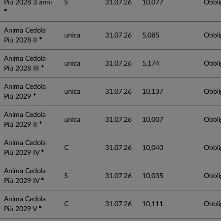
Più 2028 3 anni
S
31.07.26
10,077
Obbli
*
Anima Cedola
unica
31.07.26
5,085
Obbli
Più 2028 II
*
Anima Cedola
unica
31.07.26
5,174
Obbli
Più 2028 III
*
Anima Cedola
unica
31.07.26
10,137
Obbli
Più 2029
*
Anima Cedola
unica
31.07.26
10,007
Obbli
Più 2029 II
*
Anima Cedola
C
31.07.26
10,040
Obbli
Più 2029 IV
*
Anima Cedola
S
31.07.26
10,035
Obbli
Più 2029 IV
*
Anima Cedola
C
31.07.26
10,111
Obbli
Più 2029 V
*