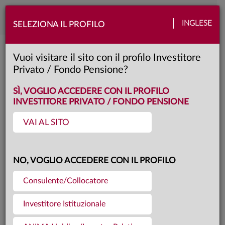
Toggle
INGLESE
SELEZIONA IL PROFILO
naviga
Quotazioni e Performance
Vuoi visitare il sito con il profilo Investitore
Privato / Fondo Pensione?
SÌ, VOGLIO ACCEDERE CON IL PROFILO
INVESTITORE PRIVATO / FONDO PENSIONE
Preferiti
In evidenza
VAI AL SITO
CATEGORIA
NO, VOGLIO ACCEDERE CON IL PROFILO
SISTEMA
Consulente/Collocatore
CLASSE
Investitore Istituzionale
CEDOLA