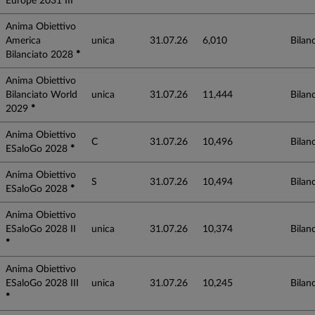
Europe 2031 III
Anima Obiettivo
America
unica
31.07.26
6,010
Bilanc
Bilanciato 2028
*
Anima Obiettivo
Bilanciato World
unica
31.07.26
11,444
Bilanc
2029
*
Anima Obiettivo
C
31.07.26
10,496
Bilanc
ESaloGo 2028
*
Anima Obiettivo
S
31.07.26
10,494
Bilanc
ESaloGo 2028
*
Anima Obiettivo
ESaloGo 2028 II
unica
31.07.26
10,374
Bilanc
*
Anima Obiettivo
ESaloGo 2028 III
unica
31.07.26
10,245
Bilanc
*