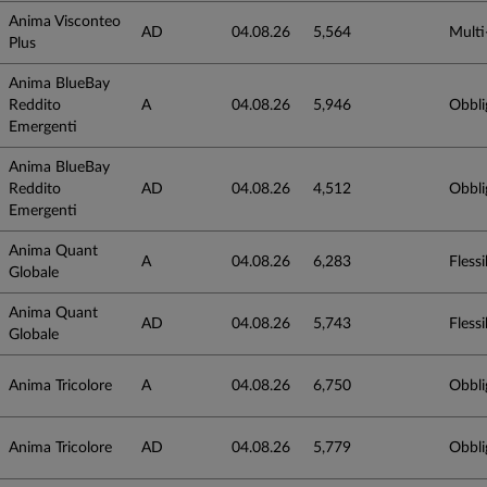
Anima Visconteo
AD
04.08.26
5,564
Multi
Plus
Anima BlueBay
Reddito
A
04.08.26
5,946
Obbli
Emergenti
Anima BlueBay
Reddito
AD
04.08.26
4,512
Obbli
Emergenti
Anima Quant
A
04.08.26
6,283
Flessib
Globale
Anima Quant
AD
04.08.26
5,743
Flessib
Globale
Anima Tricolore
A
04.08.26
6,750
Obbli
Anima Tricolore
AD
04.08.26
5,779
Obbli