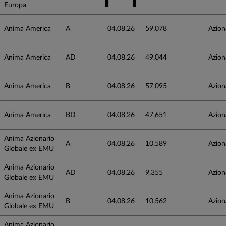
Europa
Anima America
A
04.08.26
59,078
Azion
Anima America
AD
04.08.26
49,044
Azion
Anima America
B
04.08.26
57,095
Azion
Anima America
BD
04.08.26
47,651
Azion
Anima Azionario
A
04.08.26
10,589
Azion
Globale ex EMU
Anima Azionario
AD
04.08.26
9,355
Azion
Globale ex EMU
Anima Azionario
B
04.08.26
10,562
Azion
Globale ex EMU
Anima Azionario