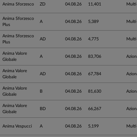
Anima Sforzesco
ZD
04.08.26
11,401
Multi
Anima Sforzesco
A
04.08.26
5,389
Multi
Plus
Anima Sforzesco
AD
04.08.26
4,775
Multi
Plus
Anima Valore
A
04.08.26
83,706
Azion
Globale
Anima Valore
AD
04.08.26
67,784
Azion
Globale
Anima Valore
B
04.08.26
81,630
Azion
Globale
Anima Valore
BD
04.08.26
66,267
Azion
Globale
Anima Vespucci
A
04.08.26
5,199
Multi