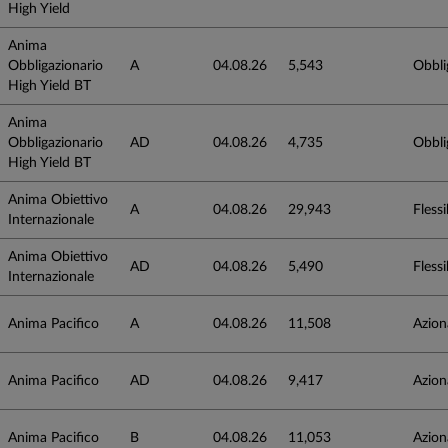
High Yield
Anima
Obbligazionario
A
04.08.26
5,543
Obbli
High Yield BT
Anima
Obbligazionario
AD
04.08.26
4,735
Obbli
High Yield BT
Anima Obiettivo
A
04.08.26
29,943
Flessib
Internazionale
Anima Obiettivo
AD
04.08.26
5,490
Flessib
Internazionale
Anima Pacifico
A
04.08.26
11,508
Azion
Anima Pacifico
AD
04.08.26
9,417
Azion
Anima Pacifico
B
04.08.26
11,053
Azion