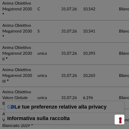
Anima Obiettivo
Megatrend 2030
C
31.07.26
10,542
Bilanc
*
Anima Obiettivo
Megatrend 2030
S
31.07.26
10,541
Bilanc
*
Anima Obiettivo
Megatrend 2030
unica
31.07.26
10,395
Bilanc
II
*
Anima Obiettivo
Megatrend 2030
unica
31.07.26
10,265
Bilanc
III
*
Anima Obiettivo
Valore Globale
unica
31.07.26
6,196
Bilanc
Bilanciato 2028
*
Le tue preferenze relative alla privacy
Anima Obiettivo
Informativa sulla raccolta
Valore Globale
unica
31.07.26
5,969
Bilanc
Bilanciato 2029
*