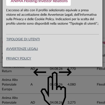
ANIMA Holding/Investor Relations
ART. 8-9 SFDR
L'accesso al sito con il profilo selezionato equivale a presa
visione ed accettazione delle Avvertenze Legali, dell'Informativa
TROVATI
466
DI 674
RESETTA FILTRI
sulla Privacy e delle Cookie Policy. Indicazioni per la scelta del
profilo utente sono disponibili nella sezione "Tipologie di utenti".;
VISUALIZZA PER
TIPOLOGIE DI UTENTI
Nome fondo
Classe
Data
Ultima quota
Categ
AVVERTENZE LEGALI
Anima Absolute
A
04.08.26
21,291
Flessib
Return
PRIVACY POLICY
Anima Absolute
AD
04.08.26
5,770
Flessib
Return
Anima Alto
Potenziale
A
04.08.26
4,080
Flessib
Europa
Anima Alto
Potenziale
AD
04.08.26
3,275
Flessib