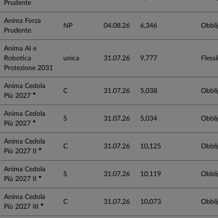
Prudente
Anima Forza
NP
04.08.26
6,346
Obbli
Prudente
Anima AI e
Robotica
unica
31.07.26
9,777
Flessib
Protezione 2031
Anima Cedola
C
31.07.26
5,038
Obbli
Più 2027
*
Anima Cedola
S
31.07.26
5,034
Obbli
Più 2027
*
Anima Cedola
C
31.07.26
10,125
Obbli
Più 2027 II
*
Anima Cedola
S
31.07.26
10,119
Obbli
Più 2027 II
*
Anima Cedola
C
31.07.26
10,073
Obbli
Più 2027 III
*