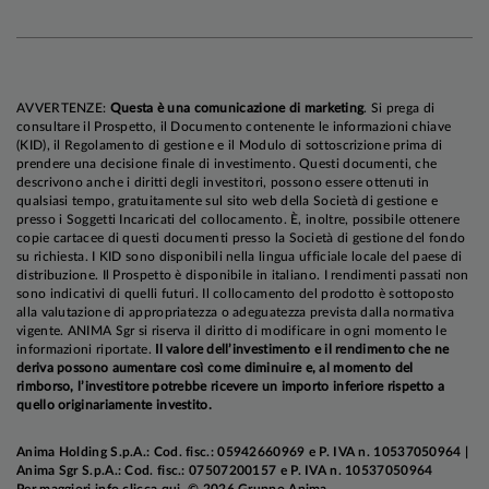
AVVERTENZE:
Questa è una comunicazione di marketing
. Si prega di
consultare il Prospetto, il Documento contenente le informazioni chiave
(KID), il Regolamento di gestione e il Modulo di sottoscrizione prima di
prendere una decisione finale di investimento. Questi documenti, che
descrivono anche i diritti degli investitori, possono essere ottenuti in
qualsiasi tempo, gratuitamente sul sito web della Società di gestione e
presso i Soggetti Incaricati del collocamento. È, inoltre, possibile ottenere
copie cartacee di questi documenti presso la Società di gestione del fondo
su richiesta. I KID sono disponibili nella lingua ufficiale locale del paese di
distribuzione. Il Prospetto è disponibile in italiano. I rendimenti passati non
sono indicativi di quelli futuri. Il collocamento del prodotto è sottoposto
alla valutazione di appropriatezza o adeguatezza prevista dalla normativa
vigente. ANIMA Sgr si riserva il diritto di modificare in ogni momento le
informazioni riportate.
Il valore dell’investimento e il rendimento che ne
deriva possono aumentare così come diminuire e, al momento del
rimborso, l’investitore potrebbe ricevere un importo inferiore rispetto a
quello originariamente investito.
Anima Holding S.p.A.: Cod. fisc.: 05942660969 e P. IVA n. 10537050964 |
Anima Sgr S.p.A.: Cod. fisc.: 07507200157 e P. IVA n. 10537050964
Per maggiori info
clicca qui
. © 2026 Gruppo Anima