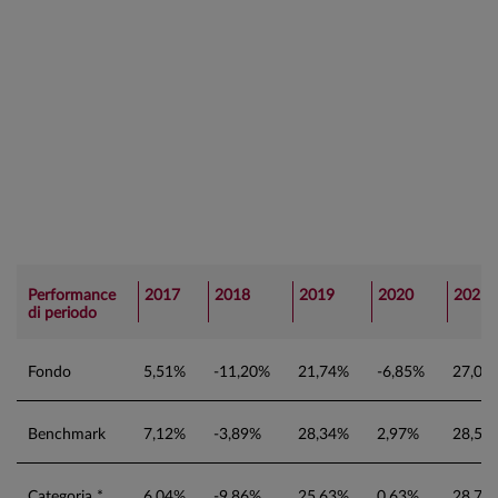
Performance
2017
2018
2019
2020
2021
di periodo
Fondo
5,51%
-11,20%
21,74%
-6,85%
27,09
Benchmark
7,12%
-3,89%
28,34%
2,97%
28,54
Categoria *
6,04%
-9,86%
25,63%
0,63%
28,72