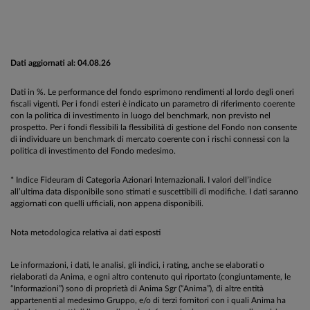
Dati aggiornati al: 04.08.26
Dati in %. Le performance del fondo esprimono rendimenti al lordo degli oneri
fiscali vigenti. Per i fondi esteri è indicato un parametro di riferimento coerente
con la politica di investimento in luogo del benchmark, non previsto nel
prospetto. Per i fondi flessibili la flessibilità di gestione del Fondo non consente
di individuare un benchmark di mercato coerente con i rischi connessi con la
politica di investimento del Fondo medesimo.
* Indice Fideuram di Categoria Azionari Internazionali. I valori dell’indice
all’ultima data disponibile sono stimati e suscettibili di modifiche. I dati saranno
aggiornati con quelli ufficiali, non appena disponibili.
Nota metodologica relativa ai dati esposti
Le informazioni, i dati, le analisi, gli indici, i rating, anche se elaborati o
rielaborati da Anima, e ogni altro contenuto qui riportato (congiuntamente, le
“Informazioni”) sono di proprietà di Anima Sgr (“Anima”), di altre entità
appartenenti al medesimo Gruppo, e/o di terzi fornitori con i quali Anima ha