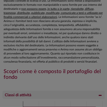
stipulato contratti di licenza d’uso. Le Informazioni sono messe a disposizione
esclusivamente in formato non manipolabile e sono fornite per uso interno del
destinatario e
non possono essere, in tutto o in parte, riprodotte, diffuse,
trasmesse, distribuite, pubblicate, modificate, comunicate a terzi o utilizzate per
finalità commerciali o ulteriori elaborazioni
. Le Informazioni sono fornite “as is”.
Anima e i fornitori terzi non rilasciano alcuna garanzia, espressa o implicita,
circa l’originalità, accuratezza, completezza, tempestività, affidabilità o
adeguatezza delle Informazioni fornite e non assumono alcuna responsabilità
per eventuali errori, omissioni o inesattezze, né per qualunque danno diretto o
indiretto derivante dall’uso delle Informazioni, anche qualora siano stati
informati della possibilità di tali danni. L’utilizzo delle Informazioni avviene a
esclusivo rischio del destinatario. Le Informazioni possono essere soggette a
modifiche o aggiornamenti senza preavviso e Anima non assume alcun obbligo
di provvedere al loro aggiornamento. Quanto qui riportato non costituisce in
alcun modo sollecitazione all’investimento, raccomandazione personalizzata,
consulenza finanziaria, né offerta al pubblico di prodotti o servizi finanziari.
Scopri come è composto il portafoglio del
fondo
Classi di attività
Chart