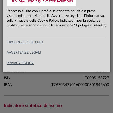
ANIMA Holding/Investor Relations
69,6 mln €
Patrimonio classe B 31.07.26
L'accesso al sito con il profilo selezionato equivale a presa
visione ed accettazione delle Avvertenze Legali, dell'Informativa
sulla Privacy e delle Cookie Policy. Indicazioni per la scelta del
Carta di identità
profilo utente sono disponibili nella sezione "Tipologie di utenti".;
Linea
Mercati
TIPOLOGIE DI UTENTI
Sistema
Sistema Anima
Macrocategoria
Azionari
AVVERTENZE LEGALI
Categoria Assogestioni
Azionari Internazionali
PRIVACY POLICY
Domicilio
Italia
Data di avvio
23.02.16
ISIN
IT0005158727
IBAN
IT26Z0347901600000801845600
Indicatore sintetico di rischio