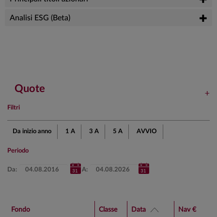
Analisi ESG (Beta)
Quote
Filtri
Da inizio anno
1 A
3 A
5 A
AVVIO
Periodo
Da:
A:
Fondo
Classe
Data
Nav €