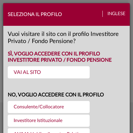
Toggle
INGLESE
SELEZIONA IL PROFILO
naviga
Anima Valore Globale
Vuoi visitare il sito con il profilo Investitore
Privato / Fondo Pensione?
B
Classe:
KID
SCHEDA
SÌ, VOGLIO ACCEDERE CON IL PROFILO
INVESTITORE PRIVATO / FONDO PENSIONE
VAI AL SITO
Questa è una comunicazione di marketing. Si prega di consultare il prospetto e
il documento contenente le informazioni chiave per gli investitori prima di
prendere una decisione finale di investimento.
NO, VOGLIO ACCEDERE CON IL PROFILO
Consulente/Collocatore
81,630
Ultima quota
€
Investitore Istituzionale
04.08.26
2805,6 mln €
Patrimonio fondo
31.07.26