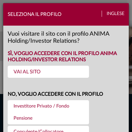
Toggle
INGLESE
SELEZIONA IL PROFILO
naviga
Vuoi visitare il sito con il profilo ANIMA
PRESENTAZIONI
Holding/Investor Relations?
FINANZIARIE
SÌ, VOGLIO ACCEDERE CON IL PROFILO ANIMA
HOLDING/INVESTOR RELATIONS
VAI AL SITO
SCOPRI DI PIÙ
NO, VOGLIO ACCEDERE CON IL PROFILO
LINK DIRETTI
Investitore Privato / Fondo
Pensione
Comunicati finanziari
Bilanci e relazioni
Consulente/Collocatore