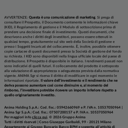
AVVERTENZE:
Questa è una comunicazione di marketing
. Si prega di
consultare il Prospetto, il Documento contenente le informazioni chiave
(KID), il Regolamento di gestione e il Modulo di sottoscrizione prima di
prendere una decisione finale di investimento. Questi documenti, che
descrivono anche i diritti degli investitori, possono essere ottenuti in
qualsiasi tempo, gratuitamente sul sito web della Società di gestione e
presso i Soggetti Incaricati del collocamento. È, inoltre, possibile ottenere
copie cartacee di questi documenti presso la Società di gestione del fondo
su richiesta. I KID sono disponibili nella lingua ufficiale locale del paese di
distribuzione. Il Prospetto è disponibile in italiano. I rendimenti passati non
sono indicativi di quelli futuri. Il collocamento del prodotto è sottoposto
alla valutazione di appropriatezza o adeguatezza prevista dalla normativa
vigente. ANIMA Sgr si riserva il diritto di modificare in ogni momento le
informazioni riportate.
Il valore dell’investimento e il rendimento che ne
deriva possono aumentare così come diminuire e, al momento del
rimborso, l’investitore potrebbe ricevere un importo inferiore rispetto a
quello originariamente investito.
Anima Holding S.p.A.: Cod. fisc.: 05942660969 e P. IVA n. 10537050964 |
Anima Sgr S.p.A.: Cod. fisc.: 07507200157 e P. IVA n. 10537050964
Per maggiori info
clicca qui
. © 2026 Gruppo Anima
Tutti i diritti riservati | Corso Giuseppe Garibaldi, 99 - 20121 Milano
Appartenente al Gruppo Bancario Banco BPM e soggetta all'attività di