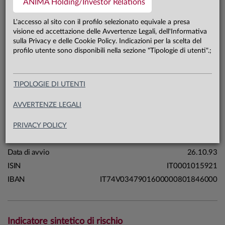
ANIMA Holding/Investor Relations
61,3 mln €
Patrimonio classe A 31.07.26
L'accesso al sito con il profilo selezionato equivale a presa
visione ed accettazione delle Avvertenze Legali, dell'Informativa
sulla Privacy e delle Cookie Policy. Indicazioni per la scelta del
Carta di identità
profilo utente sono disponibili nella sezione "Tipologie di utenti".;
Linea
Mercati
TIPOLOGIE DI UTENTI
Sistema
Sistema Anima
Macrocategoria
Obbligazionari
AVVERTENZE LEGALI
Categoria Assogestioni
Obbligazionari Internazionali
Governativi
PRIVACY POLICY
Domicilio
Italia
Data di avvio
26.10.93
ISIN
IT0001015921
IBAN
IT74V0347901600000801846000
Indicatore sintetico di rischio