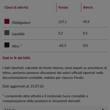
End of interactive chart.
Classi di attività
Fondo
Bench.
157,1
99,9
Obbligazioni
5,2
0,1
Liquidità
-62,3
0,0
Altro *
Dati in % del NAV.
I dati riportati, calcolati da fonte interna, sono basati su procedure di
stima, pertanto possono discostarsi dai valori ufficiali riportati nella
documentazione contabile, redatta per ciascun Fondo.
Dati aggiornati al: 31.07.26
* comprende altre attività e il nozionale (voce contabile a
compensazione delle posizioni in strumenti derivati)