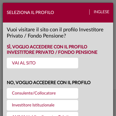
Toggle
INGLESE
SELEZIONA IL PROFILO
naviga
Anima Pianeta
Vuoi visitare il sito con il profilo Investitore
Privato / Fondo Pensione?
A
Classe:
KID
SCHEDA
SÌ, VOGLIO ACCEDERE CON IL PROFILO
INVESTITORE PRIVATO / FONDO PENSIONE
VAI AL SITO
Questa è una comunicazione di marketing. Si prega di consultare il prospetto e
il documento contenente le informazioni chiave per gli investitori prima di
prendere una decisione finale di investimento.
NO, VOGLIO ACCEDERE CON IL PROFILO
Consulente/Collocatore
9,687
Ultima quota
€
Investitore Istituzionale
04.08.26
275,5 mln €
Patrimonio fondo
31.07.26