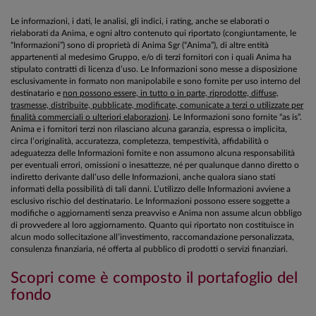
Le informazioni, i dati, le analisi, gli indici, i rating, anche se elaborati o
rielaborati da Anima, e ogni altro contenuto qui riportato (congiuntamente, le
“Informazioni”) sono di proprietà di Anima Sgr (“Anima”), di altre entità
appartenenti al medesimo Gruppo, e/o di terzi fornitori con i quali Anima ha
stipulato contratti di licenza d’uso. Le Informazioni sono messe a disposizione
esclusivamente in formato non manipolabile e sono fornite per uso interno del
destinatario e
non possono essere, in tutto o in parte, riprodotte, diffuse,
trasmesse, distribuite, pubblicate, modificate, comunicate a terzi o utilizzate per
finalità commerciali o ulteriori elaborazioni
. Le Informazioni sono fornite “as is”.
Anima e i fornitori terzi non rilasciano alcuna garanzia, espressa o implicita,
circa l’originalità, accuratezza, completezza, tempestività, affidabilità o
adeguatezza delle Informazioni fornite e non assumono alcuna responsabilità
per eventuali errori, omissioni o inesattezze, né per qualunque danno diretto o
indiretto derivante dall’uso delle Informazioni, anche qualora siano stati
informati della possibilità di tali danni. L’utilizzo delle Informazioni avviene a
esclusivo rischio del destinatario. Le Informazioni possono essere soggette a
modifiche o aggiornamenti senza preavviso e Anima non assume alcun obbligo
di provvedere al loro aggiornamento. Quanto qui riportato non costituisce in
alcun modo sollecitazione all’investimento, raccomandazione personalizzata,
consulenza finanziaria, né offerta al pubblico di prodotti o servizi finanziari.
Scopri come è composto il portafoglio del
fondo