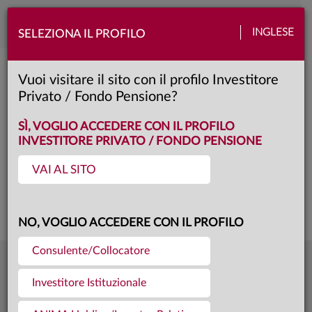
Toggle
INGLESE
SELEZIONA IL PROFILO
naviga
ANIMA Bond Dollar
Vuoi visitare il sito con il profilo Investitore
Privato / Fondo Pensione?
Prestige
Classe:
KID
SCHEDA
SÌ, VOGLIO ACCEDERE CON IL PROFILO
INVESTITORE PRIVATO / FONDO PENSIONE
VAI AL SITO
Questa è una comunicazione di marketing. Si prega di consultare il prospetto e
il documento contenente le informazioni chiave per gli investitori prima di
prendere una decisione finale di investimento.
NO, VOGLIO ACCEDERE CON IL PROFILO
Consulente/Collocatore
6,8865
Ultima quota
€
Investitore Istituzionale
04.08.26
158,2 mln €
Patrimonio fondo
31.07.26