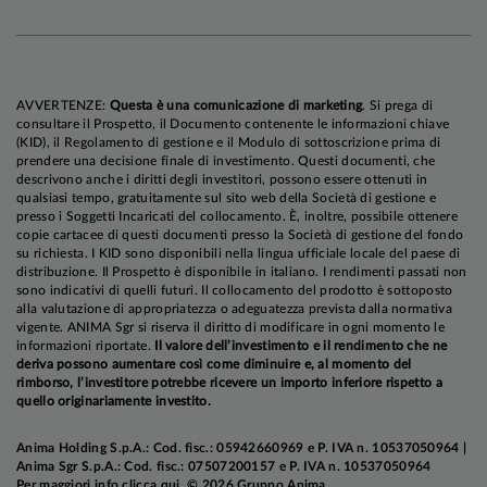
AVVERTENZE:
Questa è una comunicazione di marketing
. Si prega di
consultare il Prospetto, il Documento contenente le informazioni chiave
(KID), il Regolamento di gestione e il Modulo di sottoscrizione prima di
prendere una decisione finale di investimento. Questi documenti, che
descrivono anche i diritti degli investitori, possono essere ottenuti in
qualsiasi tempo, gratuitamente sul sito web della Società di gestione e
presso i Soggetti Incaricati del collocamento. È, inoltre, possibile ottenere
copie cartacee di questi documenti presso la Società di gestione del fondo
su richiesta. I KID sono disponibili nella lingua ufficiale locale del paese di
distribuzione. Il Prospetto è disponibile in italiano. I rendimenti passati non
sono indicativi di quelli futuri. Il collocamento del prodotto è sottoposto
alla valutazione di appropriatezza o adeguatezza prevista dalla normativa
vigente. ANIMA Sgr si riserva il diritto di modificare in ogni momento le
informazioni riportate.
Il valore dell’investimento e il rendimento che ne
deriva possono aumentare così come diminuire e, al momento del
rimborso, l’investitore potrebbe ricevere un importo inferiore rispetto a
quello originariamente investito.
Anima Holding S.p.A.: Cod. fisc.: 05942660969 e P. IVA n. 10537050964 |
Anima Sgr S.p.A.: Cod. fisc.: 07507200157 e P. IVA n. 10537050964
Per maggiori info
clicca qui
. © 2026 Gruppo Anima