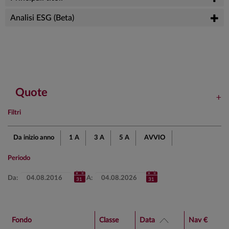
Analisi ESG (Beta)
Quote
Filtri
Da inizio anno
1 A
3 A
5 A
AVVIO
Periodo
Da:
A:
Fondo
Classe
Data
Nav €