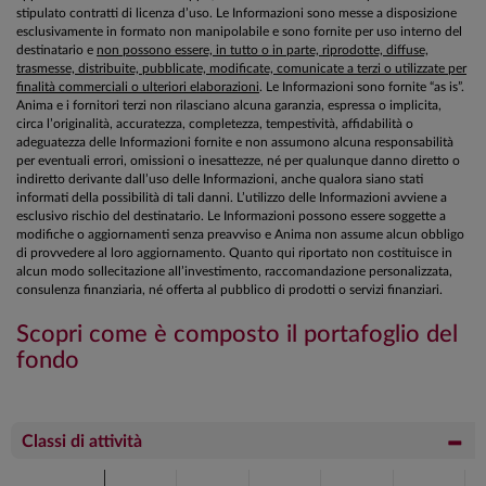
stipulato contratti di licenza d’uso. Le Informazioni sono messe a disposizione
esclusivamente in formato non manipolabile e sono fornite per uso interno del
destinatario e
non possono essere, in tutto o in parte, riprodotte, diffuse,
trasmesse, distribuite, pubblicate, modificate, comunicate a terzi o utilizzate per
finalità commerciali o ulteriori elaborazioni
. Le Informazioni sono fornite “as is”.
Anima e i fornitori terzi non rilasciano alcuna garanzia, espressa o implicita,
circa l’originalità, accuratezza, completezza, tempestività, affidabilità o
adeguatezza delle Informazioni fornite e non assumono alcuna responsabilità
per eventuali errori, omissioni o inesattezze, né per qualunque danno diretto o
indiretto derivante dall’uso delle Informazioni, anche qualora siano stati
informati della possibilità di tali danni. L’utilizzo delle Informazioni avviene a
esclusivo rischio del destinatario. Le Informazioni possono essere soggette a
modifiche o aggiornamenti senza preavviso e Anima non assume alcun obbligo
di provvedere al loro aggiornamento. Quanto qui riportato non costituisce in
alcun modo sollecitazione all’investimento, raccomandazione personalizzata,
consulenza finanziaria, né offerta al pubblico di prodotti o servizi finanziari.
Scopri come è composto il portafoglio del
fondo
Classi di attività
Chart