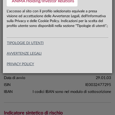
ANIMA Holding/Investor Relations
0,7 mln €
Patrimonio classe Prestige 31.07.26
L'accesso al sito con il profilo selezionato equivale a presa
visione ed accettazione delle Avvertenze Legali, dell'Informativa
sulla Privacy e delle Cookie Policy. Indicazioni per la scelta del
Carta di identità
profilo utente sono disponibili nella sezione "Tipologie di utenti".;
Linea
Mercati
TIPOLOGIE DI UTENTI
Sistema
Anima Funds
Macrocategoria
Obbligazionari
AVVERTENZE LEGALI
Categoria Assogestioni
Obbligazionari Dollaro Gov.
Medio/Lungo Termine
PRIVACY POLICY
Domicilio
Irlanda
Data di avvio
29.01.03
ISIN
IE0032477295
IBAN
I codici IBAN sono nel modulo di sottoscrizione
Indicatore sintetico di rischio