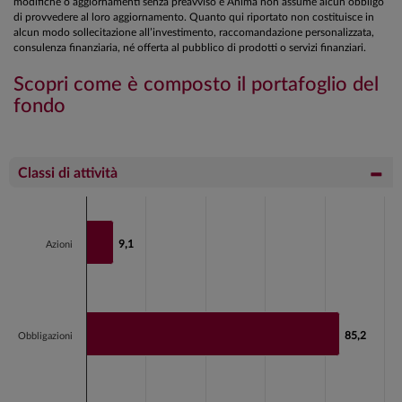
modifiche o aggiornamenti senza preavviso e Anima non assume alcun obbligo
di provvedere al loro aggiornamento. Quanto qui riportato non costituisce in
alcun modo sollecitazione all’investimento, raccomandazione personalizzata,
consulenza finanziaria, né offerta al pubblico di prodotti o servizi finanziari.
Scopri come è composto il portafoglio del
fondo
Classi di attività
Chart
Bar chart with 3 bars.
9,1
9,1
Azioni
View as data table, Chart
The chart has 1 X axis displaying categories.
The chart has 1 Y axis displaying values. Data ranges fr
85,2
85,2
Obbligazioni