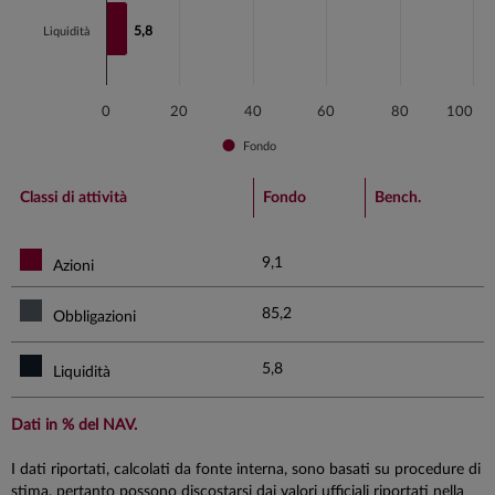
5,8
5,8
Liquidità
0
20
40
60
80
100
Fondo
End of interactive chart.
Classi di attività
Fondo
Bench.
9,1
Azioni
85,2
Obbligazioni
5,8
Liquidità
Dati in % del NAV.
I dati riportati, calcolati da fonte interna, sono basati su procedure di
stima, pertanto possono discostarsi dai valori ufficiali riportati nella