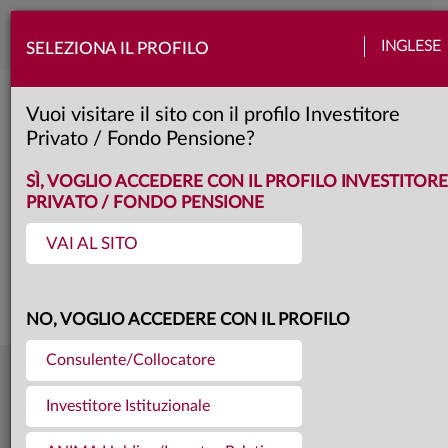
Toggle
INGLESE
SELEZIONA IL PROFILO
naviga
Anima Tricolore Corporate Plus 2030 
Vuoi visitare il sito con il profilo Investitore
Privato / Fondo Pensione?
A
Classe:
KID
SÌ, VOGLIO ACCEDERE CON IL PROFILO INVESTITORE
PRIVATO / FONDO PENSIONE
VAI AL SITO
Questa è una comunicazione di marketing. Si prega di consultare il prospetto e
il documento contenente le informazioni chiave per gli investitori prima di
prendere una decisione finale di investimento.
NO, VOGLIO ACCEDERE CON IL PROFILO
Consulente/Collocatore
10,344
Ultima quota
€
Investitore Istituzionale
31.07.26
71,1 mln €
Patrimonio fondo
31.07.26