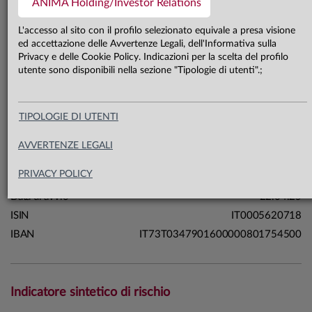
ANIMA Holding/Investor Relations
22,2 mln €
Patrimonio classe A 31.07.26
L'accesso al sito con il profilo selezionato equivale a presa visione
ed accettazione delle Avvertenze Legali, dell'Informativa sulla
Privacy e delle Cookie Policy. Indicazioni per la scelta del profilo
Carta di identità
utente sono disponibili nella sezione "Tipologie di utenti".;
Linea
Soluzioni
TIPOLOGIE DI UTENTI
Sistema
Fondi a Scadenza
Macrocategoria
Obbligazionari
AVVERTENZE LEGALI
Categoria Assogestioni
Obbligazionari Misti
PRIVACY POLICY
Domicilio
Italia
Data di avvio
22.04.25
ISIN
IT0005620718
IBAN
IT73T0347901600000801754500
Indicatore sintetico di rischio