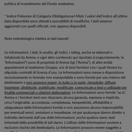
politica di investimento del Fondo medesimo.
* Indice Fideuram di Categoria Obbligazionari Misti. I valori dell’indice all’ultima
data disponibile sono stimati e suscettibili di modifiche. I dati saranno
aggiornati con quelli ufficiali, non appena disponibili.
Nota metodologica relativa ai dati esposti
Le informazioni, i dati, le analisi, gli indici, i rating, anche se elaborati o
rielaborati da Anima, e ogni altro contenuto qui riportato (congiuntamente, le
“Informazioni”) sono di proprietà di Anima Sgr (“Anima”), di altre entità
appartenenti al medesimo Gruppo, e/o di terzi fornitori con i quali Anima ha
stipulato contratti di licenza d’uso. Le Informazioni sono messe a disposizione
esclusivamente in formato non manipolabile e sono fornite per uso interno del
destinatario e
non possono essere, in tutto o in parte, riprodotte, diffuse,
trasmesse, distribuite, pubblicate, modificate, comunicate a terzi o utilizzate per
finalità commerciali o ulteriori elaborazioni
. Le Informazioni sono fornite “as is”.
Anima e i fornitori terzi non rilasciano alcuna garanzia, espressa o implicita,
circa l’originalità, accuratezza, completezza, tempestività, affidabilità o
adeguatezza delle Informazioni fornite e non assumono alcuna responsabilità
per eventuali errori, omissioni o inesattezze, né per qualunque danno diretto o
indiretto derivante dall’uso delle Informazioni, anche qualora siano stati
informati della possibilità di tali danni. L’utilizzo delle Informazioni avviene a
esclusivo rischio del destinatario. Le Informazioni possono essere soggette a