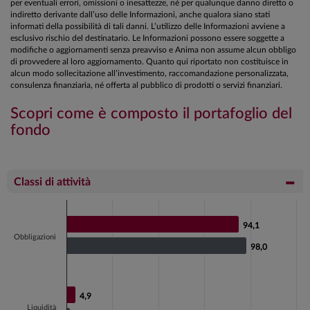
per eventuali errori, omissioni o inesattezze, né per qualunque danno diretto o
indiretto derivante dall’uso delle Informazioni, anche qualora siano stati
informati della possibilità di tali danni. L’utilizzo delle Informazioni avviene a
esclusivo rischio del destinatario. Le Informazioni possono essere soggette a
modifiche o aggiornamenti senza preavviso e Anima non assume alcun obbligo
di provvedere al loro aggiornamento. Quanto qui riportato non costituisce in
alcun modo sollecitazione all’investimento, raccomandazione personalizzata,
consulenza finanziaria, né offerta al pubblico di prodotti o servizi finanziari.
Scopri come è composto il portafoglio del
fondo
Classi di attività
Chart
Bar chart with 2 data series.
94,1
94,1
Obbligazioni
View as data table, Chart
98,0
98,0
The chart has 1 X axis displaying categories.
The chart has 1 Y axis displaying values. Data ranges fr
4,9
4,9
Liquidità