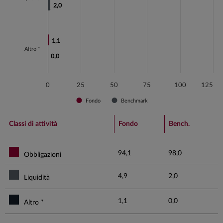
2,0
2,0
1,1
1,1
Altro *
0,0
0,0
0
25
50
75
100
125
Fondo
Benchmark
End of interactive chart.
Classi di attività
Fondo
Bench.
94,1
98,0
Obbligazioni
4,9
2,0
Liquidità
1,1
0,0
Altro *