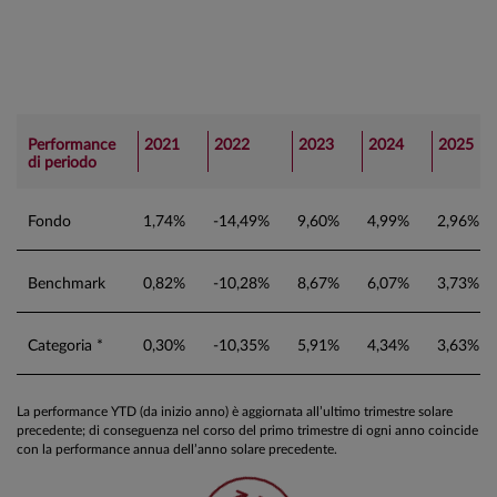
Performance
2021
2022
2023
2024
2025
di periodo
Fondo
1,74%
-14,49%
9,60%
4,99%
2,96%
Benchmark
0,82%
-10,28%
8,67%
6,07%
3,73%
Categoria *
0,30%
-10,35%
5,91%
4,34%
3,63%
La performance YTD (da inizio anno) è aggiornata all’ultimo trimestre solare
precedente; di conseguenza nel corso del primo trimestre di ogni anno coincide
con la performance annua dell’anno solare precedente.