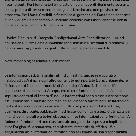
fiscali vigenti. Per i fondi esteri è indicato un parametro di riferimento coerente
con la politica di investimento in luogo del benchmark, non previsto nel
prospetto. Per i fondi flessibili la flessibilità di gestione del Fondo non consente
di individuare un benchmark di mercato coerente con i rischi connessi con la
politica di investimento del Fondo medesimo.
* Indice Fideuram di Categoria Obbligazionari Altre Specializzazioni. I valori
dell’indice all’ultima data disponibile sono stimati e suscettibili di modifiche. I
dati saranno aggiornati con quelli ufficiali, non appena disponibili.
Nota metodologica relativa ai dati esposti
Le informazioni, i dati, le analisi, gli indici, i rating, anche se elaborati o
rielaborati da Anima, e ogni altro contenuto qui riportato (congiuntamente, le
“Informazioni”) sono di proprietà di Anima Sgr (“Anima”), di altre entità
appartenenti al medesimo Gruppo, e/o di terzi fornitori con i quali Anima ha
stipulato contratti di licenza d’uso. Le Informazioni sono messe a disposizione
esclusivamente in formato non manipolabile e sono fornite per uso interno del
destinatario e
non possono essere, in tutto o in parte, riprodotte, diffuse,
trasmesse, distribuite, pubblicate, modificate, comunicate a terzi o utilizzate per
finalità commerciali o ulteriori elaborazioni
. Le Informazioni sono fornite “as is”.
Anima e i fornitori terzi non rilasciano alcuna garanzia, espressa o implicita,
circa l’originalità, accuratezza, completezza, tempestività, affidabilità o
adeguatezza delle Informazioni fornite e non assumono alcuna responsabilità