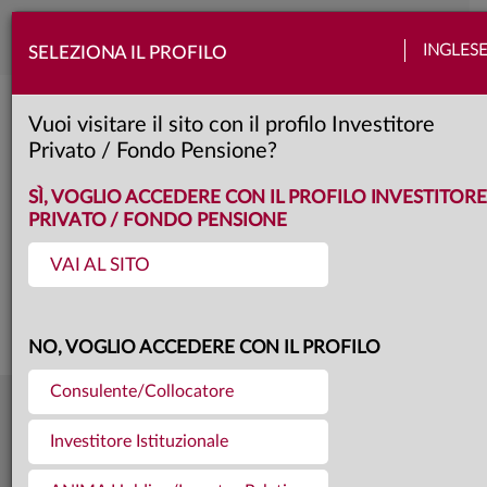
Toggle
INGLES
SELEZIONA IL PROFILO
naviga
Anima Obbligazionario Corporate Bl
Vuoi visitare il sito con il profilo Investitore
Privato / Fondo Pensione?
AD
Classe:
KID
SCHEDA
SÌ, VOGLIO ACCEDERE CON IL PROFILO INVESTITORE
PRIVATO / FONDO PENSIONE
VAI AL SITO
Questa è una comunicazione di marketing. Si prega di consultare il prospetto e
il documento contenente le informazioni chiave per gli investitori prima di
prendere una decisione finale di investimento.
NO, VOGLIO ACCEDERE CON IL PROFILO
Consulente/Collocatore
10,963
Ultima quota
€
Investitore Istituzionale
04.08.26
782,8 mln €
Patrimonio fondo
31.07.26