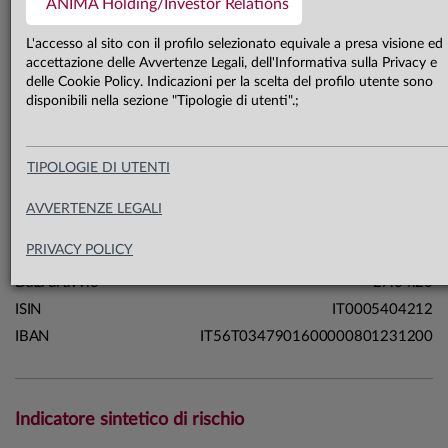
ANIMA Holding/Investor Relations
24,5 mln €
Patrimonio classe AD 31.07.26
L'accesso al sito con il profilo selezionato equivale a presa visione ed
accettazione delle Avvertenze Legali, dell'Informativa sulla Privacy e
delle Cookie Policy. Indicazioni per la scelta del profilo utente sono
Carta di identità
disponibili nella sezione "Tipologie di utenti".;
Linea
Mercati
TIPOLOGIE DI UTENTI
Sistema
Sistema Anima
Macrocategoria
Obbligazionari
AVVERTENZE LEGALI
Categoria Assogestioni
Obbligazionari Altre Specializzazioni
PRIVACY POLICY
Domicilio
Italia
Data di avvio
27.04.20
ISIN
IT0005404212
IBAN
IT56T0347901600000801231200
Indicatore sintetico di rischio