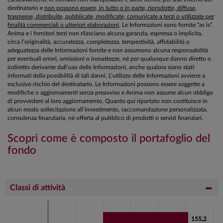
destinatario e
non possono essere, in tutto o in parte, riprodotte, diffuse,
trasmesse, distribuite, pubblicate, modificate, comunicate a terzi o utilizzate per
finalità commerciali o ulteriori elaborazioni
. Le Informazioni sono fornite “as is”.
Anima e i fornitori terzi non rilasciano alcuna garanzia, espressa o implicita,
circa l’originalità, accuratezza, completezza, tempestività, affidabilità o
adeguatezza delle Informazioni fornite e non assumono alcuna responsabilità
per eventuali errori, omissioni o inesattezze, né per qualunque danno diretto o
indiretto derivante dall’uso delle Informazioni, anche qualora siano stati
informati della possibilità di tali danni. L’utilizzo delle Informazioni avviene a
esclusivo rischio del destinatario. Le Informazioni possono essere soggette a
modifiche o aggiornamenti senza preavviso e Anima non assume alcun obbligo
di provvedere al loro aggiornamento. Quanto qui riportato non costituisce in
alcun modo sollecitazione all’investimento, raccomandazione personalizzata,
consulenza finanziaria, né offerta al pubblico di prodotti o servizi finanziari.
Scopri come è composto il portafoglio del
fondo
Classi di attività
Chart
Bar chart with 2 data series.
155,2
155,2