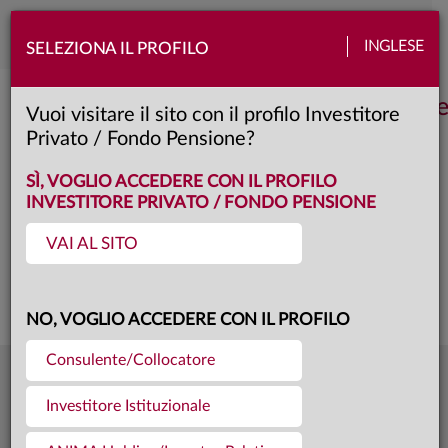
Toggle
INGLESE
SELEZIONA IL PROFILO
naviga
Anima Obbligazionario Internazional
Vuoi visitare il sito con il profilo Investitore
Privato / Fondo Pensione?
AD
Classe:
KID
SÌ, VOGLIO ACCEDERE CON IL PROFILO
INVESTITORE PRIVATO / FONDO PENSIONE
VAI AL SITO
Questa è una comunicazione di marketing. Si prega di consultare il prospetto e
il documento contenente le informazioni chiave per gli investitori prima di
prendere una decisione finale di investimento.
NO, VOGLIO ACCEDERE CON IL PROFILO
Consulente/Collocatore
3,792
Ultima quota
€
Investitore Istituzionale
04.08.26
42,7 mln €
Patrimonio fondo
31.07.26