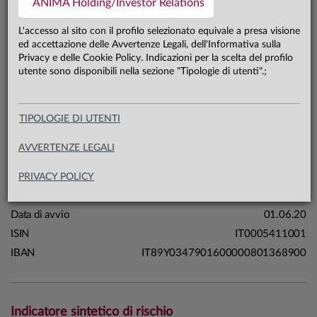
ANIMA Holding/Investor Relations
0,0 mln €
Patrimonio classe AD 31.07.26
L'accesso al sito con il profilo selezionato equivale a presa visione
ed accettazione delle Avvertenze Legali, dell'Informativa sulla
Privacy e delle Cookie Policy. Indicazioni per la scelta del profilo
Carta di identità
utente sono disponibili nella sezione "Tipologie di utenti".;
Linea
Mercati
TIPOLOGIE DI UTENTI
Sistema
Macrocategoria
Obbligazionari
AVVERTENZE LEGALI
Categoria Assogestioni
Obbligazionari Internazionali
Governativi
PRIVACY POLICY
Domicilio
Italia
Data di avvio
01.06.20
ISIN
IT0005411001
IBAN
IT89Y0347901600000801368900
Indicatore sintetico di rischio