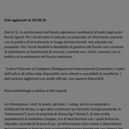
Dati aggiornati al: 04.08.26
Dati in %. Le performance del fondo esprimono rendimenti al lordo degli oneri
fiscali vigenti. Per i fondi esteri è indicato un parametro di riferimento coerente
con la politica di investimento in luogo del benchmark, non previsto nel
prospetto. Per i fondi flessibili la flessibilità di gestione del Fondo non consente
di individuare un benchmark di mercato coerente con i rischi connessi con la
politica di investimento del Fondo medesimo.
* Indice Fideuram di Categoria Obbligazionari Internazionali Governativi. I valori
dell’indice all’ultima data disponibile sono stimati e suscettibili di modifiche. I
dati saranno aggiornati con quelli ufficiali, non appena disponibili.
Nota metodologica relativa ai dati esposti
Le informazioni, i dati, le analisi, gli indici, i rating, anche se elaborati o
rielaborati da Anima, e ogni altro contenuto qui riportato (congiuntamente, le
“Informazioni”) sono di proprietà di Anima Sgr (“Anima”), di altre entità
appartenenti al medesimo Gruppo, e/o di terzi fornitori con i quali Anima ha
stipulato contratti di licenza d’uso. Le Informazioni sono messe a disposizione
esclusivamente in formato non manipolabile e sono fornite per uso interno del