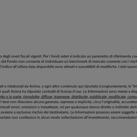
egli oneri fiscali vigenti. Per i fondi esteri è indicato un parametro di riferimento c
estione del Fondo non consente di individuare un benchmark di mercato coerente con i ri
l’indice all’ultima data disponibile sono stimati e suscettibili di modifiche. I dati sara
aborati o rielaborati da Anima, e ogni altro contenuto qui riportato (congiuntamente, le “
 i quali Anima ha stipulato contratti di licenza d’uso. Le Informazioni sono messe a 
to o in parte, riprodotte, diffuse, trasmesse, distribuite, pubblicate, modificate, comuni
ri terzi non rilasciano alcuna garanzia, espressa o implicita, circa l’originalità, accurat
tuali errori, omissioni o inesattezze, né per qualunque danno diretto o indiretto deriv
zioni avviene a esclusivo rischio del destinatario. Le Informazioni possono essere sogg
ortato non costituisce in alcun modo sollecitazione all’investimento, raccomandazione 