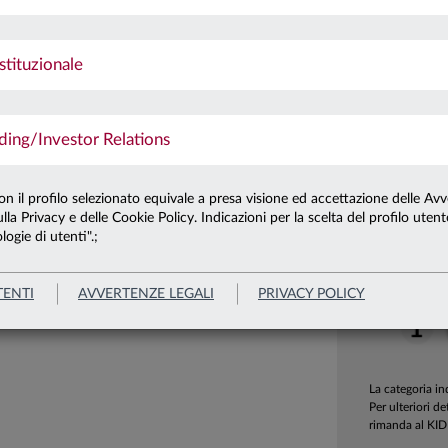
le
Francesco Ceccherini
Ultima qu
Patrimonio 
stituzionale
Patrimonio 
ng/Investor Relations
Carta di
le
Responsabile Investment
con il profilo selezionato equivale a presa visione ed accettazione delle Avv
Bonds
Grade
lla Privacy e delle Cookie Policy. Indicazioni per la scelta del profilo uten
logie di utenti".;
Indicatore
TENTI
AVVERTENZE LEGALI
PRIVACY POLICY
La categoria i
Per ulteriori de
rimanda al KID