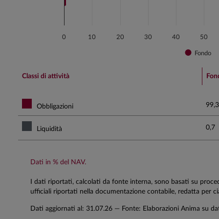
0
10
20
30
40
50
Fondo
End of interactive chart.
Classi di attività
Fon
99,3
Obbligazioni
0,7
Liquidità
Dati in % del NAV.
I dati riportati, calcolati da fonte interna, sono basati su proc
ufficiali riportati nella documentazione contabile, redatta per 
Dati aggiornati al:
31.07.26
— Fonte: Elaborazioni Anima su da