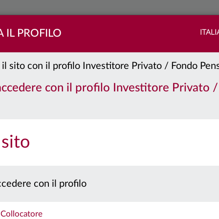
 IL PROFILO
ITAL
 il sito con il profilo Investitore Privato / Fondo Pe
asse:
I
 accedere con il profilo Investitore Privato 
PORTAFOGLIO
QUOTE E CEDOLE
 sito
 prospetto e il documento contenente le informazioni chiave per gli investitori prima 
Caratteristiche
cedere con il profilo
Collocatore