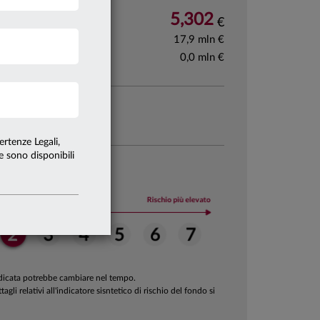
5,302
ota
04.08.26
€
17,9 mln €
fondo
31.07.26
0,0 mln €
classe I 31.07.26
 identità
ertenze Legali,
te sono disponibili
 sintetico di rischio
ndicata potrebbe cambiare nel tempo.
ttagli relativi all'indicatore sisntetico di rischio del fondo si