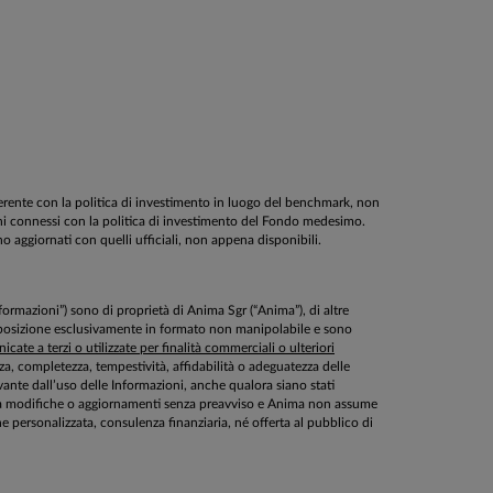
oerente con la politica di investimento in luogo del benchmark, non
schi connessi con la politica di investimento del Fondo medesimo.
nno aggiornati con quelli ufficiali, non appena disponibili.
Informazioni”) sono di proprietà di Anima Sgr (“Anima”), di altre
disposizione esclusivamente in formato non manipolabile e sono
cate a terzi o utilizzate per finalità commerciali o ulteriori
ezza, completezza, tempestività, affidabilità o adeguatezza delle
ante dall’uso delle Informazioni, anche qualora siano stati
ette a modifiche o aggiornamenti senza preavviso e Anima non assume
personalizzata, consulenza finanziaria, né offerta al pubblico di