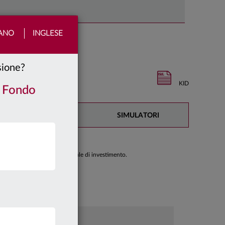
IANO
INGLESE
nsione?
KID
/ Fondo
DOCUMENTAZIONE
SIMULATORI
di prendere una decisione finale di investimento.