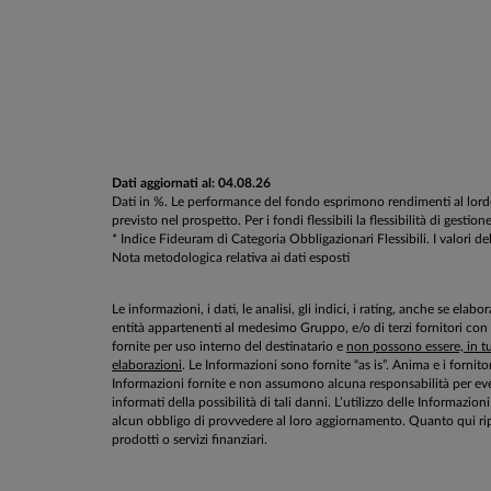
Dati aggiornati al: 04.08.26
Dati in %. Le performance del fondo esprimono rendimenti al lordo d
previsto nel prospetto. Per i fondi flessibili la flessibilità di g
* Indice Fideuram di Categoria Obbligazionari Flessibili. I valori del
Nota metodologica relativa ai dati esposti
Le informazioni, i dati, le analisi, gli indici, i rating, anche se el
entità appartenenti al medesimo Gruppo, e/o di terzi fornitori con
fornite per uso interno del destinatario e
non possono essere, in tut
elaborazioni
. Le Informazioni sono fornite “as is”. Anima e i fornito
Informazioni fornite e non assumono alcuna responsabilità per even
informati della possibilità di tali danni. L’utilizzo delle Informa
alcun obbligo di provvedere al loro aggiornamento. Quanto qui rip
prodotti o servizi finanziari.