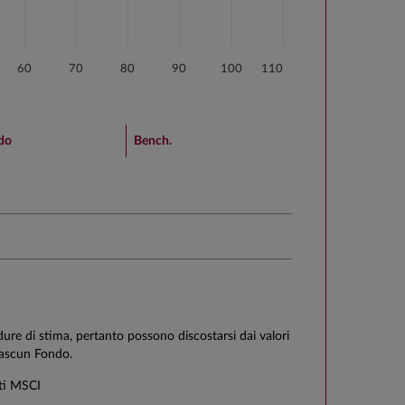
60
70
80
90
100
110
do
Bench.
edure di stima, pertanto possono discostarsi dai valori
ciascun Fondo.
ti MSCI