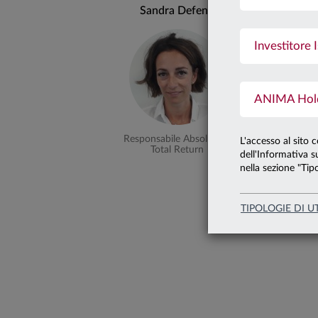
Sandra Defend
Yuri Basi
Investitore I
ANIMA Holdi
Responsabile Absolute &
Responsabi
L'accesso al sito 
Total Return
Government 
dell'Informativa su
nella sezione "Tipo
TIPOLOGIE DI U