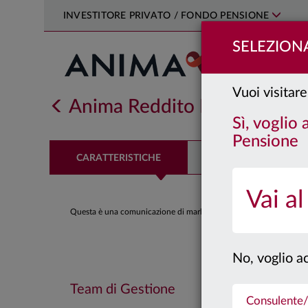
INVESTITORE PRIVATO / FONDO PENSIONE
SELEZIONA
Vuoi visitare
Anima Reddito Flessibile
Cl
Sì, voglio
Pensione
CARATTERISTICHE
PERFORMANCE
Vai al
Questa è una comunicazione di marketing. Si prega di consultare il
No, voglio ac
Team di Gestione
Consulente/