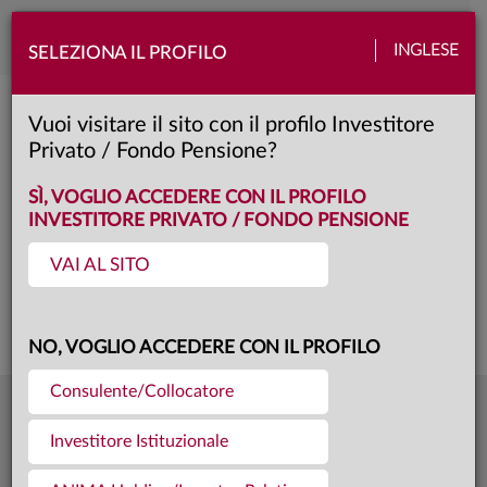
Toggle
INGLESE
SELEZIONA IL PROFILO
naviga
Anima Fondo Trading
Vuoi visitare il sito con il profilo Investitore
Privato / Fondo Pensione?
A
Classe:
KID
SCHEDA
SÌ, VOGLIO ACCEDERE CON IL PROFILO
INVESTITORE PRIVATO / FONDO PENSIONE
VAI AL SITO
Questa è una comunicazione di marketing. Si prega di consultare il prospetto e
il documento contenente le informazioni chiave per gli investitori prima di
prendere una decisione finale di investimento.
NO, VOGLIO ACCEDERE CON IL PROFILO
Consulente/Collocatore
18,834
Ultima quota
€
Investitore Istituzionale
04.08.26
179,0 mln €
Patrimonio fondo
31.07.26