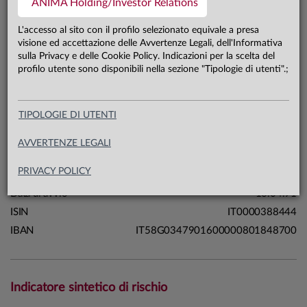
ANIMA Holding/Investor Relations
141,3 mln €
Patrimonio classe A 31.07.26
L'accesso al sito con il profilo selezionato equivale a presa
visione ed accettazione delle Avvertenze Legali, dell'Informativa
sulla Privacy e delle Cookie Policy. Indicazioni per la scelta del
Carta di identità
profilo utente sono disponibili nella sezione "Tipologie di utenti".;
Linea
Strategie
TIPOLOGIE DI UTENTI
Sistema
Sistema Anima
Macrocategoria
Flessibili
AVVERTENZE LEGALI
Categoria Assogestioni
Flessibili
PRIVACY POLICY
Domicilio
Italia
Data di avvio
16.04.91
ISIN
IT0000388444
IBAN
IT58G0347901600000801848700
Indicatore sintetico di rischio