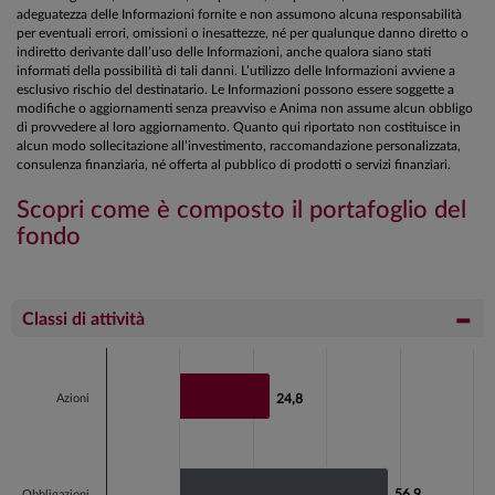
adeguatezza delle Informazioni fornite e non assumono alcuna responsabilità
per eventuali errori, omissioni o inesattezze, né per qualunque danno diretto o
indiretto derivante dall’uso delle Informazioni, anche qualora siano stati
informati della possibilità di tali danni. L’utilizzo delle Informazioni avviene a
esclusivo rischio del destinatario. Le Informazioni possono essere soggette a
modifiche o aggiornamenti senza preavviso e Anima non assume alcun obbligo
di provvedere al loro aggiornamento. Quanto qui riportato non costituisce in
alcun modo sollecitazione all’investimento, raccomandazione personalizzata,
consulenza finanziaria, né offerta al pubblico di prodotti o servizi finanziari.
Scopri come è composto il portafoglio del
fondo
Classi di attività
Chart
Bar chart with 2 data series.
Azioni
24,8
24,8
View as data table, Chart
The chart has 1 X axis displaying categories.
The chart has 1 Y axis displaying values. Data ranges fr
56,9
56,9
Obbligazioni