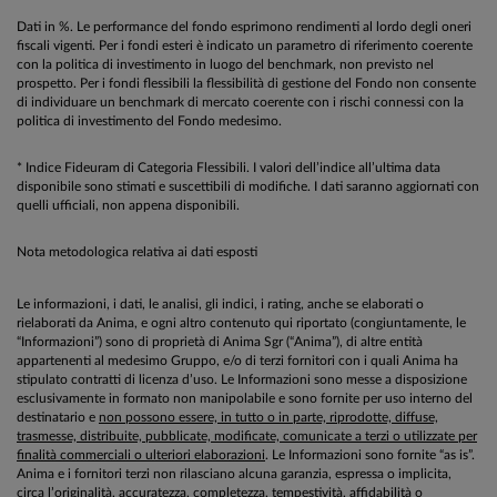
Dati in %. Le performance del fondo esprimono rendimenti al lordo degli oneri
fiscali vigenti. Per i fondi esteri è indicato un parametro di riferimento coerente
con la politica di investimento in luogo del benchmark, non previsto nel
prospetto. Per i fondi flessibili la flessibilità di gestione del Fondo non consente
di individuare un benchmark di mercato coerente con i rischi connessi con la
politica di investimento del Fondo medesimo.
* Indice Fideuram di Categoria Flessibili. I valori dell’indice all’ultima data
disponibile sono stimati e suscettibili di modifiche. I dati saranno aggiornati con
quelli ufficiali, non appena disponibili.
Nota metodologica relativa ai dati esposti
Le informazioni, i dati, le analisi, gli indici, i rating, anche se elaborati o
rielaborati da Anima, e ogni altro contenuto qui riportato (congiuntamente, le
“Informazioni”) sono di proprietà di Anima Sgr (“Anima”), di altre entità
appartenenti al medesimo Gruppo, e/o di terzi fornitori con i quali Anima ha
stipulato contratti di licenza d’uso. Le Informazioni sono messe a disposizione
esclusivamente in formato non manipolabile e sono fornite per uso interno del
destinatario e
non possono essere, in tutto o in parte, riprodotte, diffuse,
trasmesse, distribuite, pubblicate, modificate, comunicate a terzi o utilizzate per
finalità commerciali o ulteriori elaborazioni
. Le Informazioni sono fornite “as is”.
Anima e i fornitori terzi non rilasciano alcuna garanzia, espressa o implicita,
circa l’originalità, accuratezza, completezza, tempestività, affidabilità o