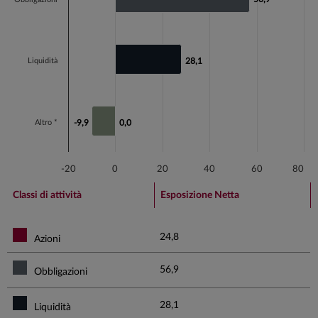
Liquidità
28,1
28,1
Altro *
-9,9
-9,9
0,0
0,0
-20
0
20
40
60
80
End of interactive chart.
Classi di attività
Esposizione Netta
24,8
Azioni
56,9
Obbligazioni
28,1
Liquidità