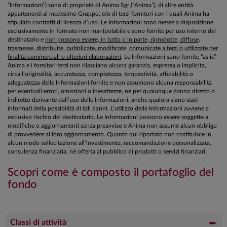
“Informazioni”) sono di proprietà di Anima Sgr (“Anima”), di altre entità
appartenenti al medesimo Gruppo, e/o di terzi fornitori con i quali Anima ha
stipulato contratti di licenza d’uso. Le Informazioni sono messe a disposizione
esclusivamente in formato non manipolabile e sono fornite per uso interno del
destinatario e
non possono essere, in tutto o in parte, riprodotte, diffuse,
trasmesse, distribuite, pubblicate, modificate, comunicate a terzi o utilizzate per
finalità commerciali o ulteriori elaborazioni
. Le Informazioni sono fornite “as is”.
Anima e i fornitori terzi non rilasciano alcuna garanzia, espressa o implicita,
circa l’originalità, accuratezza, completezza, tempestività, affidabilità o
adeguatezza delle Informazioni fornite e non assumono alcuna responsabilità
per eventuali errori, omissioni o inesattezze, né per qualunque danno diretto o
indiretto derivante dall’uso delle Informazioni, anche qualora siano stati
informati della possibilità di tali danni. L’utilizzo delle Informazioni avviene a
esclusivo rischio del destinatario. Le Informazioni possono essere soggette a
modifiche o aggiornamenti senza preavviso e Anima non assume alcun obbligo
di provvedere al loro aggiornamento. Quanto qui riportato non costituisce in
alcun modo sollecitazione all’investimento, raccomandazione personalizzata,
consulenza finanziaria, né offerta al pubblico di prodotti o servizi finanziari.
Scopri come è composto il portafoglio del
fondo
Classi di attività