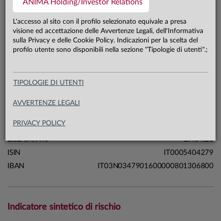
ANIMA Holding/Investor Relations
79,3 mln €
Patrimonio classe B 31.07.26
L'accesso al sito con il profilo selezionato equivale a presa
visione ed accettazione delle Avvertenze Legali, dell'Informativa
sulla Privacy e delle Cookie Policy. Indicazioni per la scelta del
Carta di identità
profilo utente sono disponibili nella sezione "Tipologie di utenti".;
Linea
Mercati
TIPOLOGIE DI UTENTI
Sistema
Sistema Anima
Macrocategoria
Azionari
AVVERTENZE LEGALI
Categoria Assogestioni
Azionari Internazionali
PRIVACY POLICY
Domicilio
Italia
Data di avvio
27.04.20
ISIN
IT0005404279
IBAN
IT03N0347901600000801306800
Indicatore sintetico di rischio