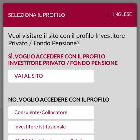
Toggle
INGLESE
SELEZIONA IL PROFILO
naviga
Anima Megatrend People
Vuoi visitare il sito con il profilo Investitore
Privato / Fondo Pensione?
B
Classe:
KID
SCHEDA
SÌ, VOGLIO ACCEDERE CON IL PROFILO
INVESTITORE PRIVATO / FONDO PENSIONE
VAI AL SITO
Questa è una comunicazione di marketing. Si prega di consultare il prospetto e
il documento contenente le informazioni chiave per gli investitori prima di
prendere una decisione finale di investimento.
NO, VOGLIO ACCEDERE CON IL PROFILO
Consulente/Collocatore
10,389
Ultima quota
€
Investitore Istituzionale
04.08.26
982,9 mln €
Patrimonio fondo
31.07.26