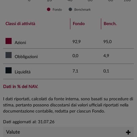
0
20
40
60
80
100
Fondo
Benchmark
End of interactive chart.
Classi di attività
Fondo
Bench.
92,9
95,0
Azioni
0,0
4,9
Obbligazioni
7,1
0,1
Liquidità
Dati in % del NAV.
I dati riportati, calcolati da fonte interna, sono basati su procedure di
stima, pertanto possono discostarsi dai valori ufficiali riportati nella
documentazione contabile, redatta per ciascun Fondo.
Dati aggiornati al: 31.07.26
Valute