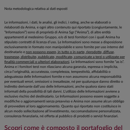
Nota metodologica relativa ai dati esposti
Le informazioni, i dati, le analisi, gli indici, i rating, anche se elaborati o
rielaborati da Anima, e ogni altro contenuto qui riportato (congiuntamente, le
“Informazioni”) sono di proprietà di Anima Sgr (“Anima”), di altre entità
appartenenti al medesimo Gruppo, e/o di terzi fornitori con i quali Anima ha
stipulato contratti di licenza d’uso. Le Informazioni sono messe a disposizione
esclusivamente in formato non manipolabile e sono fornite per uso interno del
destinatario e
non possono essere, in tutto o in parte, riprodotte, diffuse,
trasmesse, distribuite, pubblicate, modificate, comunicate a terzi o utilizzate per
finalità commerciali o ulteriori elaborazioni
. Le Informazioni sono fornite “as is”.
Anima e i fornitori terzi non rilasciano alcuna garanzia, espressa o implicita,
circa l’originalità, accuratezza, completezza, tempestività, affidabilità o
adeguatezza delle Informazioni fornite e non assumono alcuna responsabilità
per eventuali errori, omissioni o inesattezze, né per qualunque danno diretto o
indiretto derivante dall’uso delle Informazioni, anche qualora siano stati
informati della possibilità di tali danni. L’utilizzo delle Informazioni avviene a
esclusivo rischio del destinatario. Le Informazioni possono essere soggette a
modifiche o aggiornamenti senza preavviso e Anima non assume alcun obbligo
di provvedere al loro aggiornamento. Quanto qui riportato non costituisce in
alcun modo sollecitazione all’investimento, raccomandazione personalizzata,
consulenza finanziaria, né offerta al pubblico di prodotti o servizi finanziari.
Scopri come è composto il portafoglio del