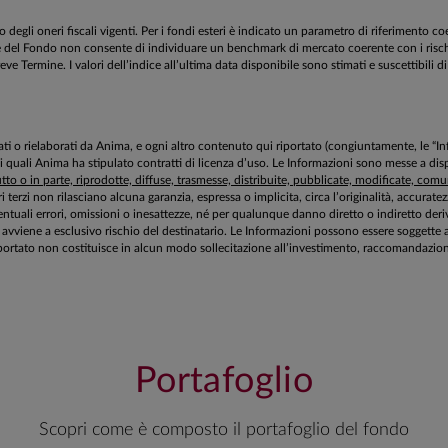
egli oneri fiscali vigenti. Per i fondi esteri è indicato un parametro di riferimento c
estione del Fondo non consente di individuare un benchmark di mercato coerente con i ri
 Termine. I valori dell’indice all’ultima data disponibile sono stimati e suscettibili di 
aborati o rielaborati da Anima, e ogni altro contenuto qui riportato (congiuntamente, le “
 i quali Anima ha stipulato contratti di licenza d’uso. Le Informazioni sono messe a 
to o in parte, riprodotte, diffuse, trasmesse, distribuite, pubblicate, modificate, comuni
ri terzi non rilasciano alcuna garanzia, espressa o implicita, circa l’originalità, accurat
tuali errori, omissioni o inesattezze, né per qualunque danno diretto o indiretto deriv
zioni avviene a esclusivo rischio del destinatario. Le Informazioni possono essere sogg
ortato non costituisce in alcun modo sollecitazione all’investimento, raccomandazione 
Portafoglio
Scopri come è composto il portafoglio del fondo