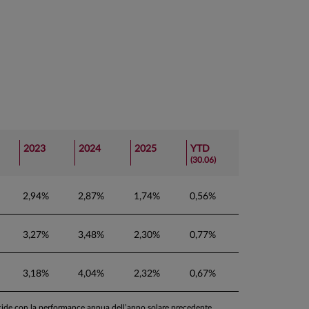
2023
2024
2025
YTD
(30.06)
2,94%
2,87%
1,74%
0,56%
3,27%
3,48%
2,30%
0,77%
3,18%
4,04%
2,32%
0,67%
ncide con la performance annua dell’anno solare precedente.