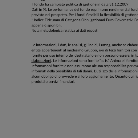
Il fondo ha cambiato politica di gestione in data 31.12.2009
Dati in %. Le performance del fondo esprimono rendimenti al lordo d
previsto nel prospetto. Per i fondi flessibili la flessibilità di g
* Indice Fideuram di Categoria Obbligazionari Euro Governativi Breve
appena disponibili.
Nota metodologica relativa ai dati esposti
Le informazioni, i dati, le analisi, gli indici, i rating, anche se el
entità appartenenti al medesimo Gruppo, e/o di terzi fornitori con
fornite per uso interno del destinatario e
non possono essere, in tut
elaborazioni
. Le Informazioni sono fornite “as is”. Anima e i fornito
Informazioni fornite e non assumono alcuna responsabilità per even
informati della possibilità di tali danni. L’utilizzo delle Informa
alcun obbligo di provvedere al loro aggiornamento. Quanto qui rip
prodotti o servizi finanziari.