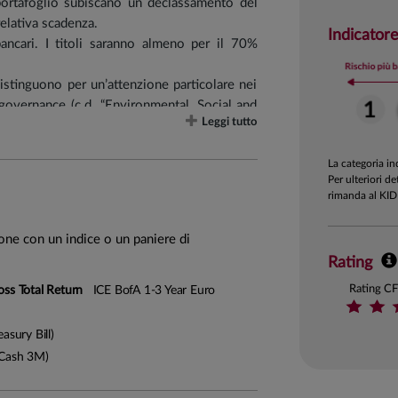
l portafoglio subiscano un declassamento del
relativa scadenza.
Indicatore
bancari. I titoli saranno almeno per il 70%
distinguono per un’attenzione particolare nei
i governance (c.d. “Environmental, Social and
Leggi tutto
ndo si qualifica come prodotto ex art. 8 del
La categoria i
etti in strumenti finanziari di emittenti che
Per ulteriori de
te e di altri prodotti contenenti tabacco, nel
rimanda al KID
ll’ambito della gestione di casinò e case da
effettuata sulla base dell'attività commerciale
ione con un indice o un paniere di
Rating
 cui ricavi riconducibili all’utilizzo, alla
ermico superino una quota massima del 30%.
Rating C
oss Total Return
ICE BofA 1-3 Year Euro
asury Bill)
Cash 3M)