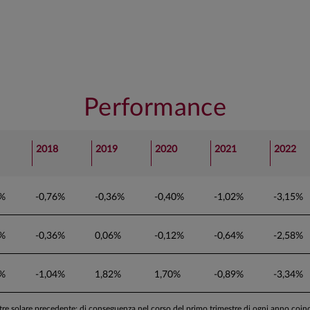
Performance
2018
2019
2020
2021
2022
8%
-0,76%
-0,36%
-0,40%
-1,02%
-3,15%
8%
-0,36%
0,06%
-0,12%
-0,64%
-2,58%
6%
-1,04%
1,82%
1,70%
-0,89%
-3,34%
stre solare precedente; di conseguenza nel corso del primo trimestre di ogni anno coi