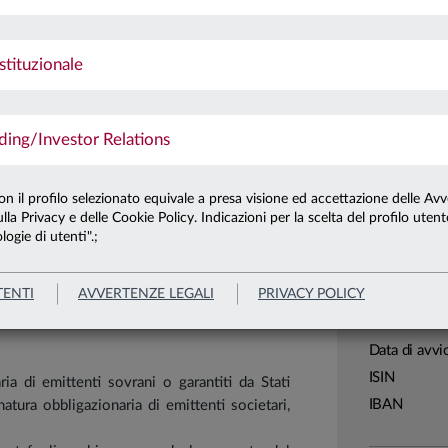
lore del capitale investito scegliendo titoli
Ultima qu
Patrimonio 
stituzionale
 rivalutazione del capitale.
Patrimonio 
ng/Investor Relations
Carta di
Linea
con il profilo selezionato equivale a presa visione ed accettazione delle Avv
lla Privacy e delle Cookie Policy. Indicazioni per la scelta del profilo uten
Sistema
logie di utenti".;
Leggi tutto
Macrocatego
Categoria
TENTI
AVVERTENZE LEGALI
PRIVACY POLICY
Assogestion
Domicilio
Data di avvi
ISIN
ria di emittenti sovrani o garantiti da Stati
IBAN
natura obbligazionaria di emittenti societari,