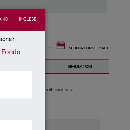
IANO
INGLESE
nsione?
KID
SCHEDA COMMERCIALE
/ Fondo
DOCUMENTAZIONE
SIMULATORI
di prendere una decisione finale di investimento.