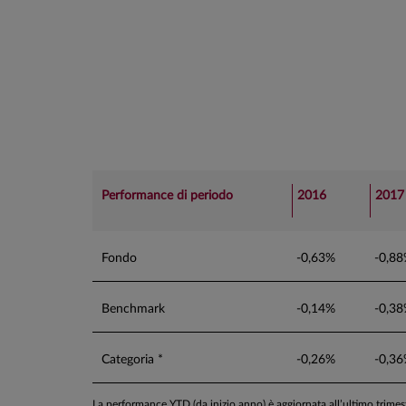
Performance di periodo
2016
2017
Fondo
-0,63%
-0,8
Benchmark
-0,14%
-0,3
Categoria *
-0,26%
-0,3
La performance YTD (da inizio anno) è aggiornata all’ultimo trime