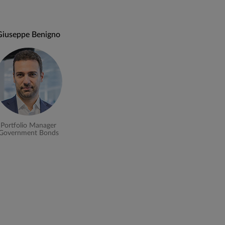
Giuseppe Benigno
attività di selezione dei titoli in portafoglio
le approccio prevede:
ario volta ad individuare ed anticipare i
Portfolio Manager
Government Bonds
tematiche o settoriali) da applicare al
endenze individuate;
alità dei singoli emittenti su cui investire
ità d’investimento sul mercato.