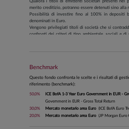
Qualora i titoli di emittenti societari presenti ne
merito creditizio, potranno essere detenuti sino alla 
Possibilità di investire fino al 100% in depositi 
denominati in Euro.
Vengono privilegiati titoli di società che si contrad
confronti dei criteri di tipo ambientale, sociali e d
corporate Governance factors” - ESG), pertanto il Fo
Regolamento (UE) 2019/2088.
Vengono tendenzialmente esclusi gli investimenti dir
operano nei settori legati alla produzione di sigaret
Benchmark
settore della produzione di armi nucleari, nonché ne
gioco (la classificazione settoriale degli emittenti è 
Questo fondo confronta le scelte e i risultati di gest
prevalente rilevato dai principali info provider).
riferimento (benchmark):
Saranno, inoltre, tendenzialmente escluse società i
produzione o alla commercializzazione di carbone t
50,0%
ICE BofA 1-3 Year Euro Government in EUR - Gr
Government in EUR - Gross Total Return
Portafoglio tendenziale
:
30,0%
Mercato monetario area Euro
(ICE BofA Euro Tre
20,0%
Mercato monetario area Euro
(JP Morgan Euro 
Investimenti monetari\obbligazionari: 90%
Liquidità/Depositi bancari: 10%