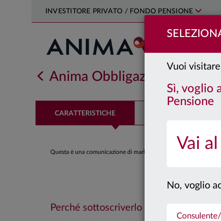
INVESTITORE PRIVATO / FONDO PENSIONE
SELEZIONA
Vuoi visitare
Anima Obbligazionario Euro
Sì, voglio
Pensione
CARATTERISTICHE
PERFORMANCE
Vai al
Questa è una comunicazione di marketing. Si prega di consultare il
No, voglio ac
Perché sottoscriverlo
Consulente/