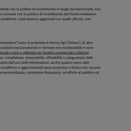
oerente con la politica di investimento in luogo del benchmark, non
schi connessi con la politica di investimento del Fondo medesimo.
modifiche. I dati saranno aggiornati con quelli ufficiali, non
Informazioni”) sono di proprietà di Anima Sgr (“Anima”), di altre
disposizione esclusivamente in formato non manipolabile e sono
cate a terzi o utilizzate per finalità commerciali o ulteriori
ezza, completezza, tempestività, affidabilità o adeguatezza delle
ante dall’uso delle Informazioni, anche qualora siano stati
ette a modifiche o aggiornamenti senza preavviso e Anima non assume
personalizzata, consulenza finanziaria, né offerta al pubblico di