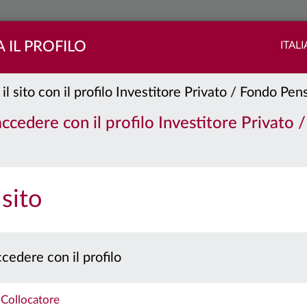
 IL PROFILO
ITAL
 il sito con il profilo Investitore Privato / Fondo Pe
 BT
Classe:
A
 accedere con il profilo Investitore Privato 
PORTAFOGLIO
QUOTE
 sito
 prospetto e il documento contenente le informazioni chiave per gli investitori prima 
Caratteristiche
cedere con il profilo
Collocatore