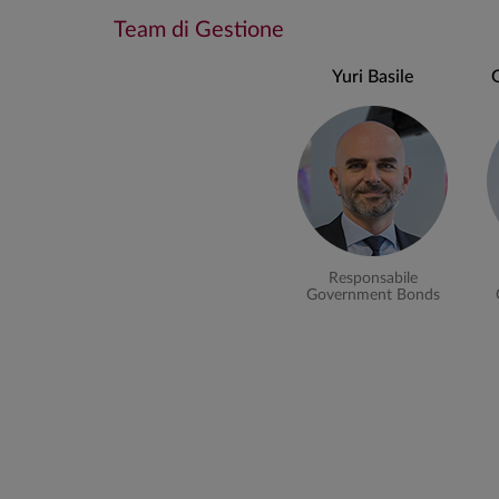
Team di Gestione
Durata finanziaria: min 0 mesi; max 2 anni.
Yuri Basile
Rischio di cambio: max 5%
Stile di gestione
La gestione è di tipo attivo, ovvero si realizza con un’
che si confronta con un benchmark di riferimento. Ta
una costante analisi del contesto economicofinanzi
possibili scenari evolutivi;
Responsabile
Government Bonds
l’identificazione delle scelte tattiche (ad esempio 
portafoglio al fine di beneficiare degli scenari e t
una rigorosa analisi dell’affidabilità e delle potenzi
con l’obiettivo di individuare le migliori opportun