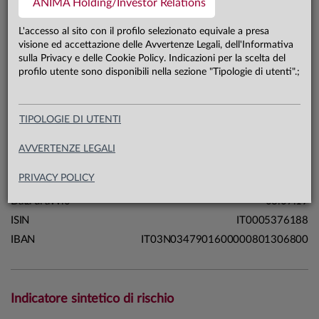
ANIMA Holding/Investor Relations
599,1 mln €
Patrimonio classe A 31.07.26
L'accesso al sito con il profilo selezionato equivale a presa
visione ed accettazione delle Avvertenze Legali, dell'Informativa
sulla Privacy e delle Cookie Policy. Indicazioni per la scelta del
Carta di identità
profilo utente sono disponibili nella sezione "Tipologie di utenti".;
Linea
Mercati
TIPOLOGIE DI UTENTI
Sistema
Sistema Anima
Macrocategoria
Azionari
AVVERTENZE LEGALI
Categoria Assogestioni
Azionari Internazionali
PRIVACY POLICY
Domicilio
Italia
Data di avvio
08.07.19
ISIN
IT0005376188
IBAN
IT03N0347901600000801306800
Indicatore sintetico di rischio