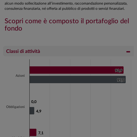
alcun modo sollecitazione all’investimento, raccomandazione personalizzata,
consulenza finanziaria, né offerta al pubblico di prodotti o servizi finanziari.
Scopri come è composto il portafoglio del
fondo
Classi di attività
Chart
Bar chart with 2 data series.
92,9
92,9
Azioni
View as data table, Chart
95,0
95,0
The chart has 1 X axis displaying categories.
The chart has 1 Y axis displaying values. Data ranges fr
0,0
0,0
Obbligazioni
4,9
4,9
7,1
7,1