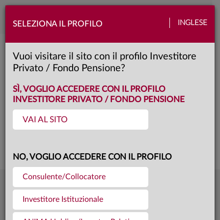
Toggle
INGLESE
SELEZIONA IL PROFILO
naviga
Anima Megatrend People
Vuoi visitare il sito con il profilo Investitore
Privato / Fondo Pensione?
A
Classe:
KID
SCHEDA
SÌ, VOGLIO ACCEDERE CON IL PROFILO
INVESTITORE PRIVATO / FONDO PENSIONE
VAI AL SITO
Questa è una comunicazione di marketing. Si prega di consultare il prospetto e
il documento contenente le informazioni chiave per gli investitori prima di
prendere una decisione finale di investimento.
NO, VOGLIO ACCEDERE CON IL PROFILO
Consulente/Collocatore
10,537
Ultima quota
€
Investitore Istituzionale
04.08.26
982,9 mln €
Patrimonio fondo
31.07.26