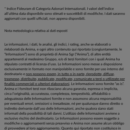
* Indice Fideuram di Categoria Azionari Internazionali. I valori dell’indice
all’ultima data disponibile sono stimati e suscettibili di modifiche. I dati saranno
aggiornati con quelli ufficiali, non appena disponibili.
Nota metodologica relativa ai dati esposti
Le informazioni, i dati, le analisi, gli indici, i rating, anche se elaborati o
rielaborati da Anima, e ogni altro contenuto qui riportato (congiuntamente, le
“Informazioni”) sono di proprietà di Anima Sgr (“Anima”), di altre entità
appartenenti al medesimo Gruppo, e/o di terzi fornitori con i quali Anima ha
stipulato contratti di licenza d’uso. Le Informazioni sono messe a disposizione
esclusivamente in formato non manipolabile e sono fornite per uso interno del
destinatario e
non possono essere, in tutto o in parte, riprodotte, diffuse,
trasmesse, distribuite, pubblicate, modificate, comunicate a terzi o utilizzate per
finalità commerciali o ulteriori elaborazioni
. Le Informazioni sono fornite “as is”.
Anima e i fornitori terzi non rilasciano alcuna garanzia, espressa o implicita,
circa l’originalità, accuratezza, completezza, tempestività, affidabilità o
adeguatezza delle Informazioni fornite e non assumono alcuna responsabilità
per eventuali errori, omissioni o inesattezze, né per qualunque danno diretto o
indiretto derivante dall’uso delle Informazioni, anche qualora siano stati
informati della possibilità di tali danni. L’utilizzo delle Informazioni avviene a
esclusivo rischio del destinatario. Le Informazioni possono essere soggette a
modifiche o aggiornamenti senza preavviso e Anima non assume alcun obbligo
di provvedere al loro aggiornamento. Quanto qui riportato non costituisce in