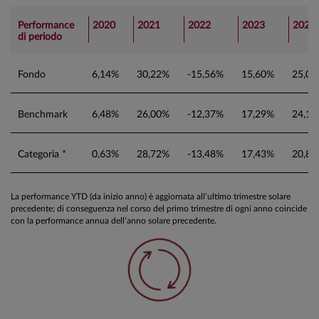
Performance
2020
2021
2022
2023
2024
di periodo
Fondo
6,14%
30,22%
-15,56%
15,60%
25,0
Benchmark
6,48%
26,00%
-12,37%
17,29%
24,1
Categoria *
0,63%
28,72%
-13,48%
17,43%
20,8
La performance YTD (da inizio anno) è aggiornata all’ultimo trimestre solare
precedente; di conseguenza nel corso del primo trimestre di ogni anno coincide
con la performance annua dell’anno solare precedente.