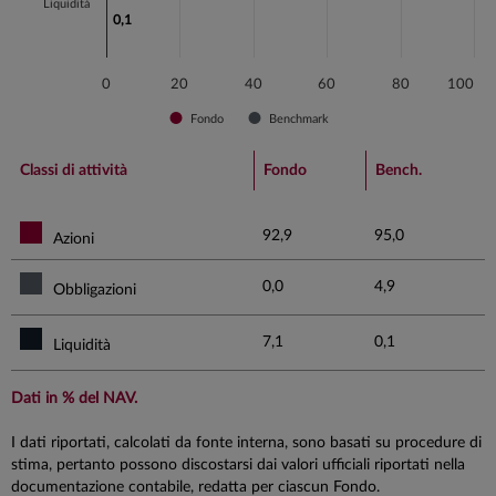
Liquidità
0,1
0,1
0
20
40
60
80
100
Fondo
Benchmark
End of interactive chart.
Classi di attività
Fondo
Bench.
92,9
95,0
Azioni
0,0
4,9
Obbligazioni
7,1
0,1
Liquidità
Dati in % del NAV.
I dati riportati, calcolati da fonte interna, sono basati su procedure di
stima, pertanto possono discostarsi dai valori ufficiali riportati nella
documentazione contabile, redatta per ciascun Fondo.