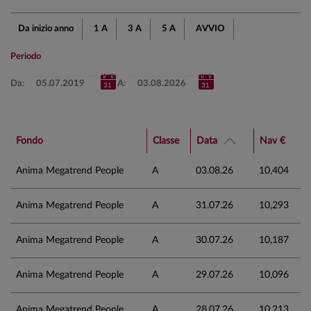
Da inizio anno
1 A
3 A
5 A
AVVIO
Periodo
Da:
A:
Fondo
Classe
Data
Nav €
Anima Megatrend People
A
03.08.26
10,404
Anima Megatrend People
A
31.07.26
10,293
Anima Megatrend People
A
30.07.26
10,187
Anima Megatrend People
A
29.07.26
10,096
Anima Megatrend People
A
28.07.26
10,213