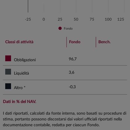
-25
0
25
50
75
100
125
Fondo
End of interactive chart.
Classi di attività
Fondo
Bench.
96,7
Obbligazioni
3,6
Liquidità
-0,3
Altro *
Dati in % del NAV.
I dati riportati, calcolati da fonte interna, sono basati su procedure di
stima, pertanto possono discostarsi dai valori ufficiali riportati nella
documentazione contabile, redatta per ciascun Fondo.