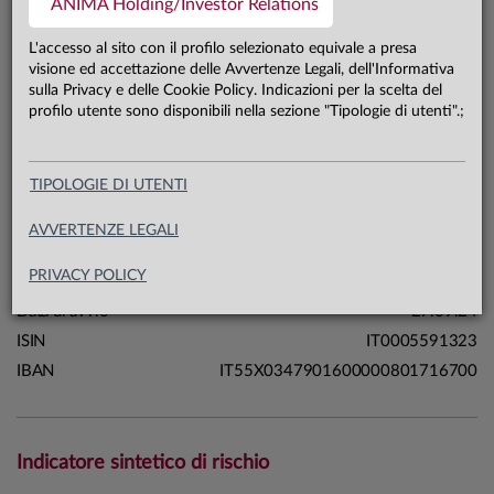
ANIMA Holding/Investor Relations
235,7 mln €
Patrimonio classe C 31.07.26
L'accesso al sito con il profilo selezionato equivale a presa
visione ed accettazione delle Avvertenze Legali, dell'Informativa
sulla Privacy e delle Cookie Policy. Indicazioni per la scelta del
Carta di identità
profilo utente sono disponibili nella sezione "Tipologie di utenti".;
Linea
Soluzioni
TIPOLOGIE DI UTENTI
Sistema
Fondi a Scadenza
Macrocategoria
Obbligazionari
AVVERTENZE LEGALI
Categoria Assogestioni
Obbligazionari Flessibili
PRIVACY POLICY
Domicilio
Italia
Data di avvio
27.09.24
ISIN
IT0005591323
IBAN
IT55X0347901600000801716700
Indicatore sintetico di rischio