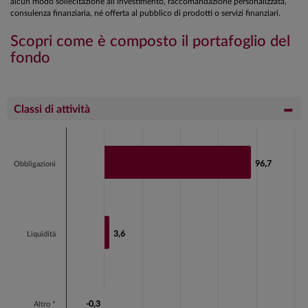
alcun modo sollecitazione all’investimento, raccomandazione personalizzata,
consulenza finanziaria, né offerta al pubblico di prodotti o servizi finanziari.
Scopri come è composto il portafoglio del
fondo
Classi di attività
Chart
Bar chart with 3 bars.
96,7
96,7
Obbligazioni
View as data table, Chart
The chart has 1 X axis displaying categories.
The chart has 1 Y axis displaying values. Data ranges fr
3,6
3,6
Liquidità
-0,3
-0,3
Altro *