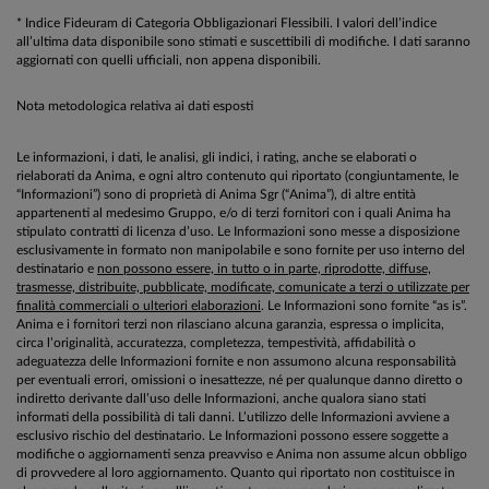
* Indice Fideuram di Categoria Obbligazionari Flessibili. I valori dell’indice
all’ultima data disponibile sono stimati e suscettibili di modifiche. I dati saranno
aggiornati con quelli ufficiali, non appena disponibili.
Nota metodologica relativa ai dati esposti
Le informazioni, i dati, le analisi, gli indici, i rating, anche se elaborati o
rielaborati da Anima, e ogni altro contenuto qui riportato (congiuntamente, le
“Informazioni”) sono di proprietà di Anima Sgr (“Anima”), di altre entità
appartenenti al medesimo Gruppo, e/o di terzi fornitori con i quali Anima ha
stipulato contratti di licenza d’uso. Le Informazioni sono messe a disposizione
esclusivamente in formato non manipolabile e sono fornite per uso interno del
destinatario e
non possono essere, in tutto o in parte, riprodotte, diffuse,
trasmesse, distribuite, pubblicate, modificate, comunicate a terzi o utilizzate per
finalità commerciali o ulteriori elaborazioni
. Le Informazioni sono fornite “as is”.
Anima e i fornitori terzi non rilasciano alcuna garanzia, espressa o implicita,
circa l’originalità, accuratezza, completezza, tempestività, affidabilità o
adeguatezza delle Informazioni fornite e non assumono alcuna responsabilità
per eventuali errori, omissioni o inesattezze, né per qualunque danno diretto o
indiretto derivante dall’uso delle Informazioni, anche qualora siano stati
informati della possibilità di tali danni. L’utilizzo delle Informazioni avviene a
esclusivo rischio del destinatario. Le Informazioni possono essere soggette a
modifiche o aggiornamenti senza preavviso e Anima non assume alcun obbligo
di provvedere al loro aggiornamento. Quanto qui riportato non costituisce in