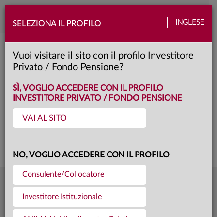
Toggle
INGLESE
SELEZIONA IL PROFILO
naviga
Anima Cedola Più 2027 V
Vuoi visitare il sito con il profilo Investitore
Privato / Fondo Pensione?
C
Classe:
KID
SÌ, VOGLIO ACCEDERE CON IL PROFILO
INVESTITORE PRIVATO / FONDO PENSIONE
VAI AL SITO
Questa è una comunicazione di marketing. Si prega di consultare il prospetto e
il documento contenente le informazioni chiave per gli investitori prima di
prendere una decisione finale di investimento.
NO, VOGLIO ACCEDERE CON IL PROFILO
Consulente/Collocatore
10,041
Ultima quota
€
Investitore Istituzionale
31.07.26
252,2 mln €
Patrimonio fondo
31.07.26