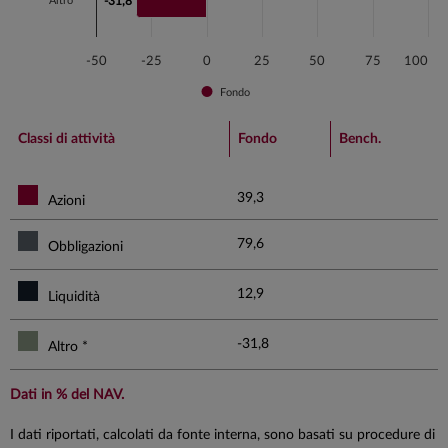
Altro *
-31,8
-31,8
-50
-25
0
25
50
75
100
Fondo
End of interactive chart.
Classi di attività
Fondo
Bench.
39,3
Azioni
79,6
Obbligazioni
12,9
Liquidità
-31,8
Altro *
Dati in % del NAV.
I dati riportati, calcolati da fonte interna, sono basati su procedure di