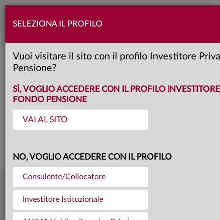
Toggle
SELEZIONA IL PROFILO
naviga
Anima Patrimonio Globale & Circula
Vuoi visitare il sito con il profilo Investitore Pri
Pensione?
unica
Classe:
KIID
SÌ, VOGLIO ACCEDERE CON IL PROFILO INVESTITORE
FONDO PENSIONE
VAI AL SITO
Questa è una comunicazione di marketing. Si prega di consultare il prospetto e
il documento contenente le informazioni chiave per gli investitori prima di
prendere una decisione finale di investimento.
NO, VOGLIO ACCEDERE CON IL PROFILO
Consulente/Collocatore
5,778
Ultima quota
€
Investitore Istituzionale
31.07.26
19,6 mln €
Patrimonio fondo
31.07.26