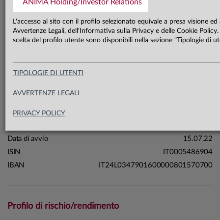
ANIMA Holding/Investor Relations
19,6 mln €
Patrimonio classe unica 31.07.26
L'accesso al sito con il profilo selezionato equivale a presa visione ed
Avvertenze Legali, dell'Informativa sulla Privacy e delle Cookie Policy. 
scelta del profilo utente sono disponibili nella sezione "Tipologie di ute
Carta di identità
Linea
Soluzioni
TIPOLOGIE DI UTENTI
Sistema
Fondi a Scadenza
AVVERTENZE LEGALI
Macrocategoria
Flessibili
Categoria Assogestioni
Flessibili
PRIVACY POLICY
Domicilio
Italia
Data di avvio
15.07.22
ISIN
IT0005486904
IBAN
IT24L0347901600000801570700
Profilo di rischio/rendimento