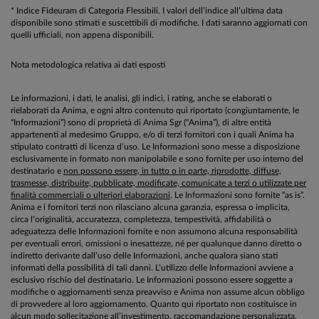
* Indice Fideuram di Categoria Flessibili. I valori dell’indice all’ultima data
disponibile sono stimati e suscettibili di modifiche. I dati saranno aggiornati con
quelli ufficiali, non appena disponibili.
Nota metodologica relativa ai dati esposti
Le informazioni, i dati, le analisi, gli indici, i rating, anche se elaborati o
rielaborati da Anima, e ogni altro contenuto qui riportato (congiuntamente, le
“Informazioni”) sono di proprietà di Anima Sgr (“Anima”), di altre entità
appartenenti al medesimo Gruppo, e/o di terzi fornitori con i quali Anima ha
stipulato contratti di licenza d’uso. Le Informazioni sono messe a disposizione
esclusivamente in formato non manipolabile e sono fornite per uso interno del
destinatario e
non possono essere, in tutto o in parte, riprodotte, diffuse,
trasmesse, distribuite, pubblicate, modificate, comunicate a terzi o utilizzate per
finalità commerciali o ulteriori elaborazioni
. Le Informazioni sono fornite “as is”.
Anima e i fornitori terzi non rilasciano alcuna garanzia, espressa o implicita,
circa l’originalità, accuratezza, completezza, tempestività, affidabilità o
adeguatezza delle Informazioni fornite e non assumono alcuna responsabilità
per eventuali errori, omissioni o inesattezze, né per qualunque danno diretto o
indiretto derivante dall’uso delle Informazioni, anche qualora siano stati
informati della possibilità di tali danni. L’utilizzo delle Informazioni avviene a
esclusivo rischio del destinatario. Le Informazioni possono essere soggette a
modifiche o aggiornamenti senza preavviso e Anima non assume alcun obbligo
di provvedere al loro aggiornamento. Quanto qui riportato non costituisce in
alcun modo sollecitazione all’investimento, raccomandazione personalizzata,