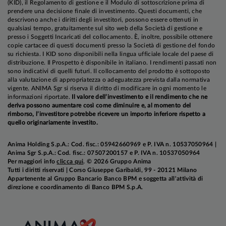
(KID), il Regolamento di gestione e il Modulo di sottoscrizione prima di
prendere una decisione finale di investimento. Questi documenti, che
descrivono anche i diritti degli investitori, possono essere ottenuti in
qualsiasi tempo, gratuitamente sul sito web della Società di gestione e
presso i Soggetti Incaricati del collocamento. È, inoltre, possibile ottenere
copie cartacee di questi documenti presso la Società di gestione del fondo
su richiesta. I KID sono disponibili nella lingua ufficiale locale del paese di
distribuzione. Il Prospetto è disponibile in italiano. I rendimenti passati non
sono indicativi di quelli futuri. Il collocamento del prodotto è sottoposto
alla valutazione di appropriatezza o adeguatezza prevista dalla normativa
vigente. ANIMA Sgr si riserva il diritto di modificare in ogni momento le
informazioni riportate.
Il valore dell’investimento e il rendimento che ne
deriva possono aumentare così come diminuire e, al momento del
rimborso, l’investitore potrebbe ricevere un importo inferiore rispetto a
quello originariamente investito.
Anima Holding S.p.A.: Cod. fisc.: 05942660969 e P. IVA n. 10537050964 |
Anima Sgr S.p.A.: Cod. fisc.: 07507200157 e P. IVA n. 10537050964
Per maggiori info
clicca qui
. © 2026 Gruppo Anima
Tutti i diritti riservati | Corso Giuseppe Garibaldi, 99 - 20121 Milano
Appartenente al Gruppo Bancario Banco BPM e soggetta all'attività di
direzione e coordinamento di Banco BPM S.p.A.