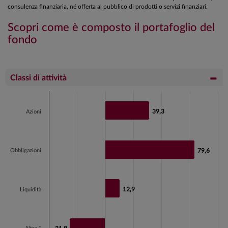
consulenza finanziaria, né offerta al pubblico di prodotti o servizi finanziari.
Scopri come è composto il portafoglio del
fondo
Classi di attività
Chart
Bar chart with 4 bars.
39,3
39,3
Azioni
View as data table, Chart
The chart has 1 X axis displaying categories.
The chart has 1 Y axis displaying values. Data ranges fr
Obbligazioni
79,6
79,6
12,9
12,9
Liquidità