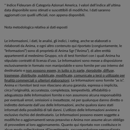
* Indice Fideuram di Categoria Azionari America. I valori dell’indice all’ultima
data disponibile sono stimati e suscettibili di modifiche. I dati saranno
aggiornati con quelli ufficiali, non appena disponibili.
Nota metodologica relativa ai dati esposti
Le informazioni, i dati, le analisi, gli indici, i rating, anche se elaborati o
rielaborati da Anima, e ogni altro contenuto qui riportato (congiuntamente, le
“Informazioni”) sono di proprietà di Anima Sgr (“Anima”), di altre entità
appartenenti al medesimo Gruppo, e/o di terzi fornitori con i quali Anima ha
stipulato contratti di licenza d’uso. Le Informazioni sono messe a disposizione
esclusivamente in formato non manipolabile e sono fornite per uso interno del
destinatario e
non possono essere, in tutto o in parte, riprodotte, diffuse,
trasmesse, distribuite, pubblicate, modificate, comunicate a terzi o utilizzate per
finalità commerciali o ulteriori elaborazioni
. Le Informazioni sono fornite “as is”.
Anima e i fornitori terzi non rilasciano alcuna garanzia, espressa o implicita,
circa l’originalità, accuratezza, completezza, tempestività, affidabilità o
adeguatezza delle Informazioni fornite e non assumono alcuna responsabilità
per eventuali errori, omissioni o inesattezze, né per qualunque danno diretto o
indiretto derivante dall’uso delle Informazioni, anche qualora siano stati
informati della possibilità di tali danni. L’utilizzo delle Informazioni avviene a
esclusivo rischio del destinatario. Le Informazioni possono essere soggette a
modifiche o aggiornamenti senza preavviso e Anima non assume alcun obbligo
di provvedere al loro aggiornamento. Quanto qui riportato non costituisce in
alcun modo sollecitazione all’investimento, raccomandazione personalizzata,