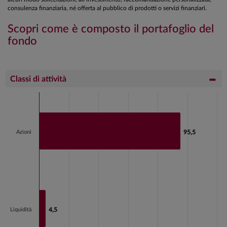
consulenza finanziaria, né offerta al pubblico di prodotti o servizi finanziari.
Scopri come è composto il portafoglio del
fondo
Classi di attività
Chart
Bar chart with 2 bars.
View as data table, Chart
Azioni
95,5
95,5
The chart has 1 X axis displaying categories.
The chart has 1 Y axis displaying values. Data ranges fr
Liquidità
4,5
4,5