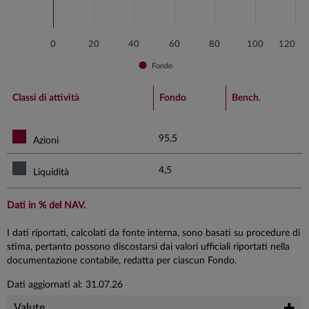
0
20
40
60
80
100
120
Fondo
End of interactive chart.
Classi di attività
Fondo
Bench.
95,5
Azioni
4,5
Liquidità
Dati in % del NAV.
I dati riportati, calcolati da fonte interna, sono basati su procedure di
stima, pertanto possono discostarsi dai valori ufficiali riportati nella
documentazione contabile, redatta per ciascun Fondo.
Dati aggiornati al: 31.07.26
Valute