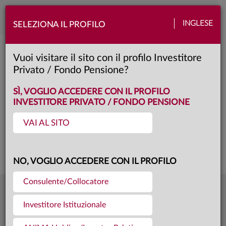
Toggle
INGLESE
SELEZIONA IL PROFILO
naviga
Anima PicPac America 2029
Vuoi visitare il sito con il profilo Investitore
Privato / Fondo Pensione?
unica
Classe:
KID
SÌ, VOGLIO ACCEDERE CON IL PROFILO
INVESTITORE PRIVATO / FONDO PENSIONE
VAI AL SITO
Questa è una comunicazione di marketing. Si prega di consultare il prospetto e
il documento contenente le informazioni chiave per gli investitori prima di
prendere una decisione finale di investimento.
NO, VOGLIO ACCEDERE CON IL PROFILO
Consulente/Collocatore
12,025
Ultima quota
€
Investitore Istituzionale
31.07.26
141,5 mln €
Patrimonio fondo
31.07.26