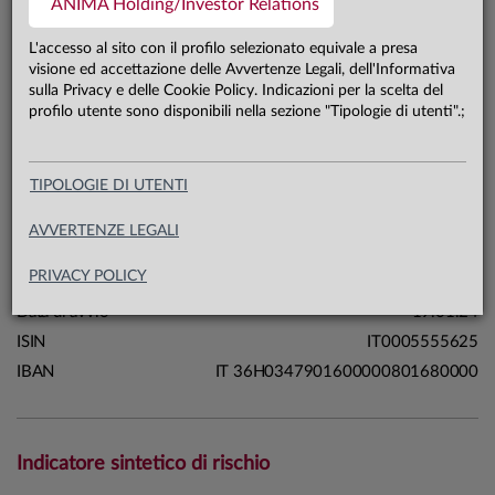
ANIMA Holding/Investor Relations
141,5 mln €
Patrimonio classe unica 31.07.26
L'accesso al sito con il profilo selezionato equivale a presa
visione ed accettazione delle Avvertenze Legali, dell'Informativa
sulla Privacy e delle Cookie Policy. Indicazioni per la scelta del
Carta di identità
profilo utente sono disponibili nella sezione "Tipologie di utenti".;
Linea
Soluzioni
TIPOLOGIE DI UTENTI
Sistema
Fondi a Scadenza
Macrocategoria
Azionari
AVVERTENZE LEGALI
Categoria Assogestioni
Azionari America
PRIVACY POLICY
Domicilio
Italia
Data di avvio
19.01.24
ISIN
IT0005555625
IBAN
IT 36H0347901600000801680000
Indicatore sintetico di rischio