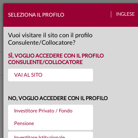
Togg
INGLESE
SELEZIONA IL PROFILO
navi
View Anima
Azioni
Banche centrali
Obbligazioni
Politica
Quadro macro
Valute
Vuoi visitare il sito con il profilo
3 minuti
Consulente/Collocatore?
SÌ, VOGLIO ACCEDERE CON IL PROFILO
Investment Advisory
CONSULENTE/COLLOCATORE
VAI AL SITO
Torna agli articoli
31.05.2026
NO, VOGLIO ACCEDERE CON IL PROFILO
LA VIEW DI ANIMA
Investitore Privato / Fondo
Pensione
Investitore Istituzionale