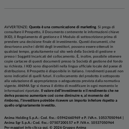
(tecnologia, materiali di base, banche europee),
ma con approccio più tattico e selettivo rispetto
al recente passato, e valutiamo con crescente
attenzione le opportunità che si profilano fra i
AVVERTENZE:
Questa è una comunicazione di marketing
. Si prega di
laggards
(ovvero, i comparti più trascurati nella
consultare il Prospetto, il Documento contenente le informazioni chiave
recente ondata rialzista).
(KID), il Regolamento di gestione e il Modulo di sottoscrizione prima di
prendere una decisione finale di investimento. Questi documenti, che
descrivono anche i diritti degli investitori, possono essere ottenuti in
qualsiasi tempo, gratuitamente sul sito web della Società di gestione e
presso i Soggetti Incaricati del collocamento. È, inoltre, possibile ottenere
In ambito obbligazionario,
manteniamo una
copie cartacee di questi documenti presso la Società di gestione del fondo
visione costruttiva sui comparti governativi
:
su richiesta. I KID sono disponibili nella lingua ufficiale locale del paese di
distribuzione. Il Prospetto è disponibile in italiano. I rendimenti passati non
restiamo convinti che le valutazioni siano
sono indicativi di quelli futuri. Il collocamento del prodotto è sottoposto
interessanti, dal momento che incorporano nello
alla valutazione di appropriatezza o adeguatezza prevista dalla normativa
stesso tempo aspettative aggressive sulla politica
vigente. ANIMA Sgr si riserva il diritto di modificare in ogni momento le
informazioni riportate.
Il valore dell’investimento e il rendimento che ne
monetaria e preoccupazioni molto limitate per le
deriva possono aumentare così come diminuire e, al momento del
ripercussioni della crisi sull'attività economica;
rimborso, l’investitore potrebbe ricevere un importo inferiore rispetto a
quello originariamente investito.
inoltre, i rendimenti si collocano su livelli
superiori ai valori d'equlibrio suggeriti dai
Anima Holding S.p.A.: Cod. fisc.: 05942660969 e P. IVA n. 10537050964 |
fondamentali, e il posizionamento speculativo è
Anima Sgr S.p.A.: Cod. fisc.: 07507200157 e P. IVA n. 10537050964
Per maggiori info
clicca qui
. © 2026 Gruppo Anima