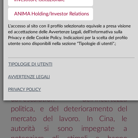
Nelle ultime settimane, i rischi per la
ANIMA Holding/Investor Relations
crescita si sono ribilanciati in modo
L'accesso al sito con il profilo selezionato equivale a presa visione
significativo lungo le due sponde
ed accettazione delle Avvertenze Legali, dell'Informativa sulla
Privacy e delle Cookie Policy. Indicazioni per la scelta del profilo
dell’Atlantico: al rialzo in Area Euro,
utente sono disponibili nella sezione "Tipologie di utenti".;
grazie all’approvazione di un ingente
pacchetto di stimoli in Germania; al
TIPOLOGIE DI UTENTI
ribasso negli Stati Uniti,
AVVERTENZE LEGALI
principalmente a causa del calo della
fiducia dei consumatori innescato
PRIVACY POLICY
dall’escalation dell’incertezza
politica, e del deterioramento del
mercato del lavoro. In Cina, le
autorità si sono impegnate a