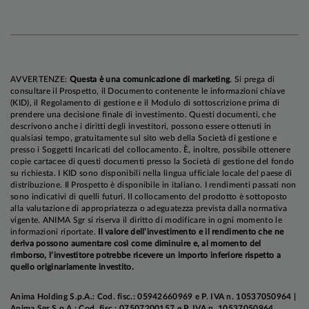
traino dell'inflazione sui servizi, che ha
abbandonato il range 4,1-3,9% che durava da 15
mesi per scendere al 3,7% annuo. Ci aspettiamo
che il trend ribassista si consolidi nei prossimi
mesi, con il rientro dei fattori temporanei che in
AVVERTENZE:
Questa è una comunicazione di marketing
. Si prega di
consultare il Prospetto, il Documento contenente le informazioni chiave
precedenza hanno spinto i prezzi al rialzo, e la
(KID), il Regolamento di gestione e il Modulo di sottoscrizione prima di
moderazione delle pressioni salariali in corso.
prendere una decisione finale di investimento. Questi documenti, che
descrivono anche i diritti degli investitori, possono essere ottenuti in
qualsiasi tempo, gratuitamente sul sito web della Società di gestione e
L'inflazione cinese è scesa più del previsto a
presso i Soggetti Incaricati del collocamento. È, inoltre, possibile ottenere
copie cartacee di questi documenti presso la Società di gestione del fondo
febbraio, influenzata dalle distorsioni provocate
su richiesta. I KID sono disponibili nella lingua ufficiale locale del paese di
dal Capodanno Lunare e da un effetto base
distribuzione. Il Prospetto è disponibile in italiano. I rendimenti passati non
sono indicativi di quelli futuri. Il collocamento del prodotto è sottoposto
sfavorevole; la componente core è scesa in
alla valutazione di appropriatezza o adeguatezza prevista dalla normativa
territorio negativo. I dazi non potranno che
vigente. ANIMA Sgr si riserva il diritto di modificare in ogni momento le
informazioni riportate.
Il valore dell’investimento e il rendimento che ne
intensificare le pressioni al ribasso sui prezzi e
deriva possono aumentare così come diminuire e, al momento del
ridurranno l’inflazione potenzialmente di 20
rimborso, l’investitore potrebbe ricevere un importo inferiore rispetto a
quello originariamente investito.
punti base nel 2025, dal momento che gli
esportatori cinesi abbasseranno i prezzi per i
Anima Holding S.p.A.: Cod. fisc.: 05942660969 e P. IVA n. 10537050964 |
mercati nazionali e non. I rischi intorno alla
Anima Sgr S.p.A.: Cod. fisc.: 07507200157 e P. IVA n. 10537050964