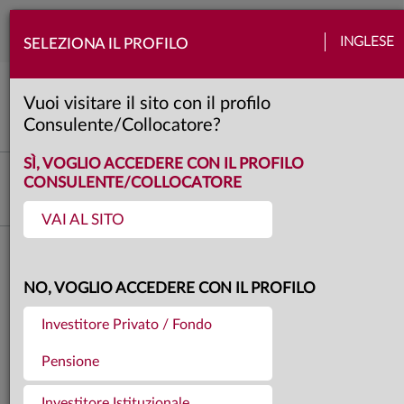
Togg
INGLESE
SELEZIONA IL PROFILO
navi
View Anima
Banche centrali
Emergenti
Europa
Politica
Quadro macro
Usa
Vuoi visitare il sito con il profilo
6 minuti
Consulente/Collocatore?
SÌ, VOGLIO ACCEDERE CON IL PROFILO
Fabio Fois
CONSULENTE/COLLOCATORE
Responsabile Investment Research & Advisory
VAI AL SITO
Torna agli articoli
31.03.2025
NO, VOGLIO ACCEDERE CON IL PROFILO
OVERVIEW – TANTI
Investitore Privato / Fondo
FATTORI IN GIOCO
Pensione
Investitore Istituzionale