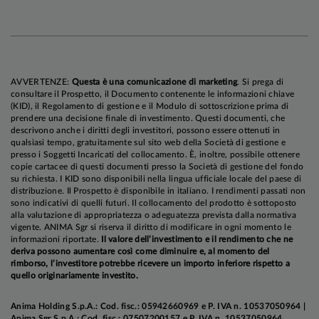
riunione di aprile: alla solidità dei dati macro e
alla risalita dell'inflazione headline si
contrappone infatti il consolidamento del
processo di disinflazione nella componente core,
mentre l'instabilità geopolitica in Medio Oriente
AVVERTENZE:
Questa è una comunicazione di marketing
. Si prega di
presenta rischi su entrambi i lati del mandato.
consultare il Prospetto, il Documento contenente le informazioni chiave
(KID), il Regolamento di gestione e il Modulo di sottoscrizione prima di
Successivamente, restiamo convinti che la Fed
prendere una decisione finale di investimento. Questi documenti, che
taglierà i tassi tre volte entro fine anno, con rischi
descrivono anche i diritti degli investitori, possono essere ottenuti in
qualsiasi tempo, gratuitamente sul sito web della Società di gestione e
orientati verso un allentamento più limitato,
presso i Soggetti Incaricati del collocamento. È, inoltre, possibile ottenere
poiché a nostro avviso i progressi sul fronte della
copie cartacee di questi documenti presso la Società di gestione del fondo
su richiesta. I KID sono disponibili nella lingua ufficiale locale del paese di
disinflazione saranno più importanti di quanto
distribuzione. Il Prospetto è disponibile in italiano. I rendimenti passati non
atteso dalla maggioranza degli esponenti del
sono indicativi di quelli futuri. Il collocamento del prodotto è sottoposto
alla valutazione di appropriatezza o adeguatezza prevista dalla normativa
Consiglio. Con riferimento alla BCE, riteniamo
vigente. ANIMA Sgr si riserva il diritto di modificare in ogni momento le
che l'Istituto di Francoforte lascerà i tassi
informazioni riportate.
Il valore dell’investimento e il rendimento che ne
deriva possono aumentare così come diminuire e, al momento del
invariati nella riunione di aprile e confermiamo
rimborso, l’investitore potrebbe ricevere un importo inferiore rispetto a
l'aspettativa di un taglio a cavallo tra il quarto
quello originariamente investito.
trimestre 2026 e il primo trimestre 2027:
riteniamo infatti che i rischi al ribasso per la
Anima Holding S.p.A.: Cod. fisc.: 05942660969 e P. IVA n. 10537050964 |
Anima Sgr S.p.A.: Cod. fisc.: 07507200157 e P. IVA n. 10537050964