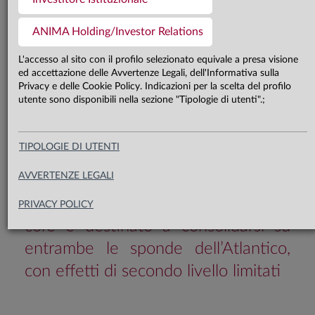
La crescita negli Stati Uniti si
ANIMA Holding/Investor Relations
conferma solida, supportata da una
L'accesso al sito con il profilo selezionato equivale a presa visione
domanda interna robusta, mentre
ed accettazione delle Avvertenze Legali, dell'Informativa sulla
Privacy e delle Cookie Policy. Indicazioni per la scelta del profilo
con il prolungarsi del conflitto
utente sono disponibili nella sezione "Tipologie di utenti".;
crescono i rischi al ribasso per
l’attività economica in Area Euro.
TIPOLOGIE DI UTENTI
Nonostante il rialzo dei prezzi delle
AVVERTENZE LEGALI
materie prime energetiche, il
processo di disinflazione a livello
PRIVACY POLICY
core è destinato a consolidarsi su
entrambe le sponde dell’Atlantico,
con effetti di secondo livello limitati