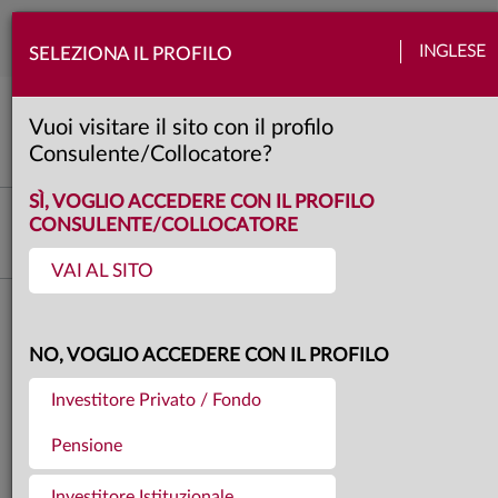
Togg
INGLESE
SELEZIONA IL PROFILO
navi
View Anima
Banche centrali
Emergenti
Europa
Politica
Quadro macro
Usa
Vuoi visitare il sito con il profilo
4 minuti
Consulente/Collocatore?
SÌ, VOGLIO ACCEDERE CON IL PROFILO
Fabio Fois
CONSULENTE/COLLOCATORE
Responsabile Investment Research & Advisory
VAI AL SITO
Torna agli articoli
24.04.2026
NO, VOGLIO ACCEDERE CON IL PROFILO
OVERVIEW - IL RUMORE
Investitore Privato / Fondo
DELLE VOCI
Pensione
Investitore Istituzionale