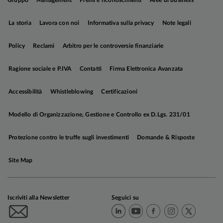
Gruppo
Management
Premi e riconoscimenti
Aree di business
monitorare.
La storia
Lavora con noi
Informativa sulla privacy
Note legali
L'economia cinese si conferma segnata dalla
Policy
Reclami
Arbitro per le controversie finanziarie
divergenza fra un potere d'acquisto dei
consumatori dimesso, e una dinamica dell'export
Ragione sociale e P.IVA
Contatti
Firma Elettronica Avanzata
robusta, che resta il motore principale della
crescita. I dati sull'inflazione di aprile segnalano
Accessibilità
Whistleblowing
Certificazioni
una reflazione guidata dal petrolio, ma il
trasferimento delle pressioni sui prezzi core e dei
Modello di Organizzazione, Gestione e Controllo ex D.Lgs. 231/01
servizi rimane limitato. Nel complesso, lo
scenario per la crescita è invariato, mentre
Protezione contro le truffe sugli investimenti
Domande & Risposte
abbiamo effettuato marginali revisioni al rialzo
delle stime sull'inflazione, per incorporare gli
Site Map
impatti dell'aumento delle quotazioni del greggio.
Iscriviti alla Newsletter
Seguici su
Come ampiamente previsto, la Federal Reserve
ha mantenuto i tassi invariati nella riunione di