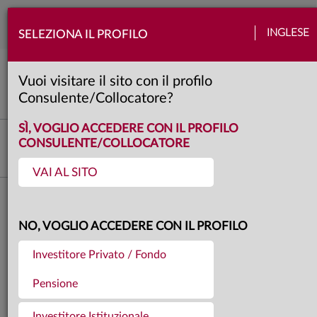
Togg
INGLESE
SELEZIONA IL PROFILO
navi
View Anima
Banche centrali
Emergenti
Europa
Politica
Quadro macro
Usa
Vuoi visitare il sito con il profilo
5 minuti
Consulente/Collocatore?
SÌ, VOGLIO ACCEDERE CON IL PROFILO
Fabio Fois
CONSULENTE/COLLOCATORE
Responsabile Investment Research & Advisory
VAI AL SITO
Torna agli articoli
22.05.2026
NO, VOGLIO ACCEDERE CON IL PROFILO
OVERVIEW – ATTRAVERSO
Investitore Privato / Fondo
LO STRETTO
Pensione
Investitore Istituzionale