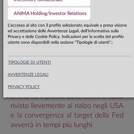
La crescita negli Stati Uniti continua
ANIMA Holding/Investor Relations
a beneficiare della solidità della
L'accesso al sito con il profilo selezionato equivale a presa visione
domanda interna, mentre con il
ed accettazione delle Avvertenze Legali, dell'Informativa sulla
Privacy e delle Cookie Policy. Indicazioni per la scelta del profilo
prolungarsi del conflitto si stanno
utente sono disponibili nella sezione "Tipologie di utenti".;
materializzando i rischi al ribasso per
l’attività economica in Area Euro. Il
TIPOLOGIE DI UTENTI
processo di disinflazione a livello
AVVERTENZE LEGALI
core è destinato a consolidarsi su
entrambe le sponde dell’Atlantico,
PRIVACY POLICY
anche se il profilo delle stime è stato
rivisto lievemente al rialzo negli USA
e la convergenza al target della Fed
avverrà in tempi più lunghi