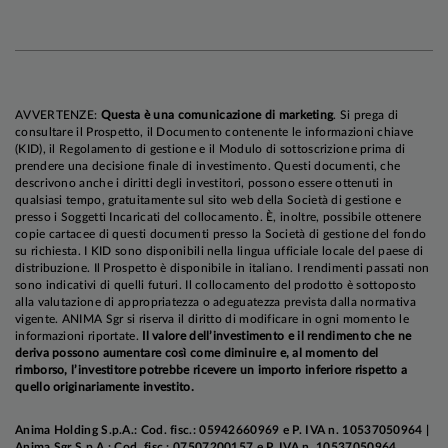
aprile. Il comunicato ufficiale è rimasto
sostanzialmente invariato, incluse le indicazioni
prospettiche (accomodanti) sul futuro percorso
dei tassi. Tuttavia, il presidente uscente ha
giocato un brutto scherzo a Warsh:
AVVERTENZE:
Questa è una comunicazione di marketing
. Si prega di
l'orientamento accomodante è stato infatti
consultare il Prospetto, il Documento contenente le informazioni chiave
(KID), il Regolamento di gestione e il Modulo di sottoscrizione prima di
contestato da tre membri notoriamente
prendere una decisione finale di investimento. Questi documenti, che
aggressivi, e lo stesso Powell ha espresso alcune
descrivono anche i diritti degli investitori, possono essere ottenuti in
qualsiasi tempo, gratuitamente sul sito web della Società di gestione e
considerazioni più filosofiche che basate su
presso i Soggetti Incaricati del collocamento. È, inoltre, possibile ottenere
fondamentali. Tuttavia, se da una parte la
copie cartacee di questi documenti presso la Società di gestione del fondo
su richiesta. I KID sono disponibili nella lingua ufficiale locale del paese di
riunione di aprile suggerisce che il FOMC ha
distribuzione. Il Prospetto è disponibile in italiano. I rendimenti passati non
iniziato a considerare la possibilità di adottare
sono indicativi di quelli futuri. Il collocamento del prodotto è sottoposto
alla valutazione di appropriatezza o adeguatezza prevista dalla normativa
una stance più neutrale, dall'altra parte si sa che
vigente. ANIMA Sgr si riserva il diritto di modificare in ogni momento le
“quando il gatto non c'è, i topi ballano". Pertanto,
informazioni riportate.
Il valore dell’investimento e il rendimento che ne
deriva possono aumentare così come diminuire e, al momento del
manteniamo l'aspettativa che la Fed taglierà i
rimborso, l’investitore potrebbe ricevere un importo inferiore rispetto a
tassi nel 2026, per ragioni di natura
quello originariamente investito.
macroeconomica e politica; ciò detto, la nostra
Anima Holding S.p.A.: Cod. fisc.: 05942660969 e P. IVA n. 10537050964 |
previsione di tre interventi entro fine anno (con
Anima Sgr S.p.A.: Cod. fisc.: 07507200157 e P. IVA n. 10537050964