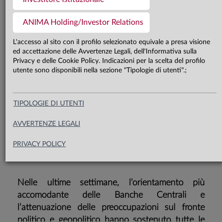
Il supporto delle Banche Centrali e
l’attenuazione dei rischi politici
ANIMA Holding/Investor Relations
continuano a sostenere il sentiment
L'accesso al sito con il profilo selezionato equivale a presa visione
ed accettazione delle Avvertenze Legali, dell'Informativa sulla
degli investitori. Il forte recupero
Privacy e delle Cookie Policy. Indicazioni per la scelta del profilo
delle classi di attivo rischiose e un
utente sono disponibili nella sezione "Tipologie di utenti".;
quadro macro ancora incerto,
tuttavia, giustificano un approccio
TIPOLOGIE DI UTENTI
tattico e focalizzato sulla ricerca di
AVVERTENZE LEGALI
segmenti di mercato con valutazioni
PRIVACY POLICY
ancora appetibili.
​Nelle ultime settimane, l’orientamento più
accomodante delle Banche Centrali e
l’attenuazione delle preoccupazioni sul fronte
politico e geopolitico hanno sostenuto tutte le