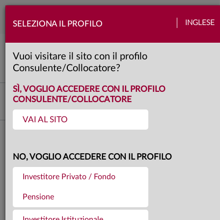
Togg
INGLESE
SELEZIONA IL PROFILO
navi
View Anima
Banche centrali
Azioni
Quadro macro
Obbligazioni
Vuoi visitare il sito con il profilo
5min
Consulente/Collocatore?
SÌ, VOGLIO ACCEDERE CON IL PROFILO
Investment Advisory
CONSULENTE/COLLOCATORE
VAI AL SITO
Torna agli articoli
21.03.2019
NO, VOGLIO ACCEDERE CON IL PROFILO
LA VIEW DI ANIMA
Investitore Privato / Fondo
Pensione
Investitore Istituzionale