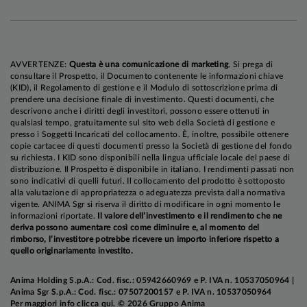
- il
giudizio sulle obbligazioni governative core è
neutrale
e solo
tatticamente negativo
; le
valutazioni non sono interessanti (soprattutto in
Area Euro), ma Banche Centrali e pessimismo
AVVERTENZE:
Questa è una comunicazione di marketing
. Si prega di
degli investitori sulla crescita limitano il
consultare il Prospetto, il Documento contenente le informazioni chiave
potenziale di rialzo dei rendimenti. Confermata la
(KID), il Regolamento di gestione e il Modulo di sottoscrizione prima di
prendere una decisione finale di investimento. Questi documenti, che
neutralità sui Titoli di Stato italiani
, in attesa degli
descrivono anche i diritti degli investitori, possono essere ottenuti in
sviluppi relativi a crescita e contesto politico;
qualsiasi tempo, gratuitamente sul sito web della Società di gestione e
presso i Soggetti Incaricati del collocamento. È, inoltre, possibile ottenere
copie cartacee di questi documenti presso la Società di gestione del fondo
- la
view sulle obbligazioni societarie è negativa
:
su richiesta. I KID sono disponibili nella lingua ufficiale locale del paese di
distribuzione. Il Prospetto è disponibile in italiano. I rendimenti passati non
le valutazioni sono meno appetibili che a inizio
sono indicativi di quelli futuri. Il collocamento del prodotto è sottoposto
anno e il contesto macro e politico è ancora
alla valutazione di appropriatezza o adeguatezza prevista dalla normativa
vigente. ANIMA Sgr si riserva il diritto di modificare in ogni momento le
incerto; il copioso flusso di nuove emissioni offre
informazioni riportate.
Il valore dell’investimento e il rendimento che ne
opportunità, da sfruttare in modo graduale e
deriva possono aumentare così come diminuire e, al momento del
selettivo;
rimborso, l’investitore potrebbe ricevere un importo inferiore rispetto a
quello originariamente investito.
- il
giudizio sulle obbligazioni emergenti resta
Anima Holding S.p.A.: Cod. fisc.: 05942660969 e P. IVA n. 10537050964 |
neutrale
, considerato il marcato apprezzamento
Anima Sgr S.p.A.: Cod. fisc.: 07507200157 e P. IVA n. 10537050964
Per maggiori info
clicca qui
. © 2026 Gruppo Anima