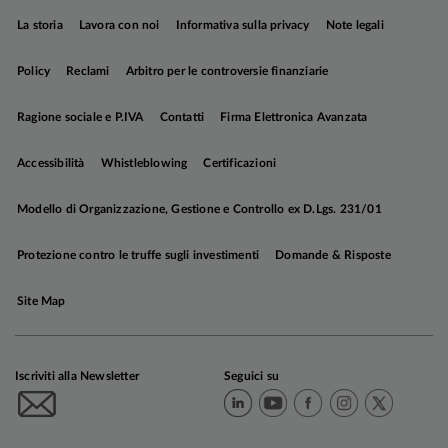
economica e in Cina si osservano i primi effetti
positivi delle politiche espansive promosse dalle
La storia
Lavora con noi
Informativa sulla privacy
Note legali
autorità.
Policy
Reclami
Arbitro per le controversie finanziarie
Gli sviluppi relativi al contesto politico e
Ragione sociale e P.IVA
Contatti
Firma Elettronica Avanzata
soprattutto l’atteggiamento più accomodante
delle Banche Centrali (destinato a protrarsi nel
Accessibilità
Whistleblowing
Certificazioni
tempo) giustificano
la nostra preferenza per le
classi di investimento più rischiose
.
La prudenza,
Modello di Organizzazione, Gestione e Controllo ex D.Lgs. 231/01
tuttavia, è d’obbligo i
n virtù di opportunità
valutative ​ridimensionate dopo la fase di
Protezione contro le truffe sugli investimenti
Domande & Risposte
recupero dei mercati e in attesa di segnali più
convincenti dai fondamentali macro e micro.
Si
Site Map
conferma quindi un approccio tattico e selettivo,
indirizzato alla ricerca di quei segmenti di
mercato in grado di offrire ancora valore.
Iscriviti alla Newsletter
Seguici su
Più in dettaglio: