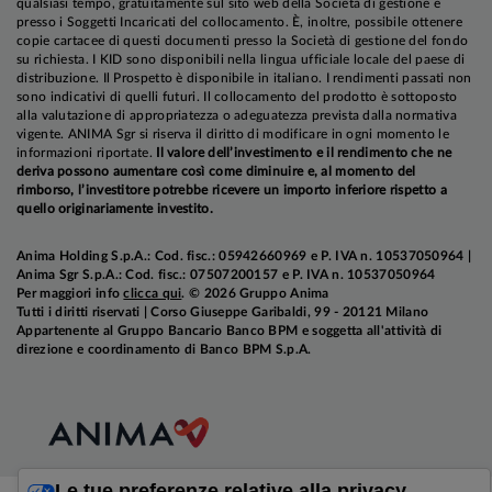
qualsiasi tempo, gratuitamente sul sito web della Società di gestione e
di agosto ha sorpreso drasticamente al rialzo a
presso i Soggetti Incaricati del collocamento. È, inoltre, possibile ottenere
copie cartacee di questi documenti presso la Società di gestione del fondo
causa di forti pressioni su componenti come auto
su richiesta. I KID sono disponibili nella lingua ufficiale locale del paese di
usate, abitazioni, abbigliamento e articoli per la
distribuzione. Il Prospetto è disponibile in italiano. I rendimenti passati non
sono indicativi di quelli futuri. Il collocamento del prodotto è sottoposto
casa e sanità ma restiamo convinti che nel medio
alla valutazione di appropriatezza o adeguatezza prevista dalla normativa
termine il trend di decelerazione dell'inflazione si
vigente. ANIMA Sgr si riserva il diritto di modificare in ogni momento le
informazioni riportate.
Il valore dell’investimento e il rendimento che ne
consoliderà.
deriva possono aumentare così come diminuire e, al momento del
rimborso, l’investitore potrebbe ricevere un importo inferiore rispetto a
quello originariamente investito.
Anima Holding S.p.A.: Cod. fisc.: 05942660969 e P. IVA n. 10537050964 |
Anima Sgr S.p.A.: Cod. fisc.: 07507200157 e P. IVA n. 10537050964
Per maggiori info
clicca qui
. © 2026 Gruppo Anima
Tutti i diritti riservati | Corso Giuseppe Garibaldi, 99 - 20121 Milano
Appartenente al Gruppo Bancario Banco BPM e soggetta all'attività di
direzione e coordinamento di Banco BPM S.p.A.
Le tue preferenze relative alla privacy