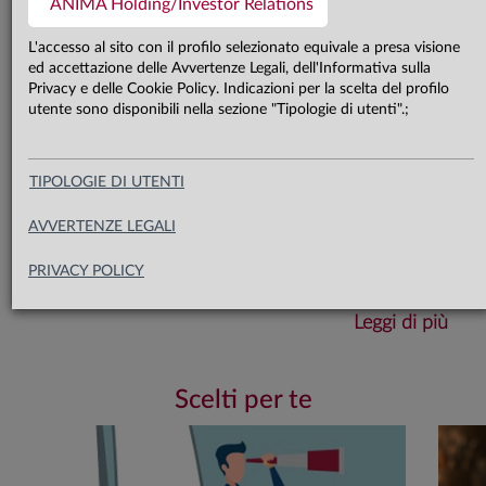
ANIMA Holding/Investor Relations
un ammorbidimento dell’approccio
L'accesso al sito con il profilo selezionato equivale a presa visione
della Fed. Dopo settimane di notizie
ed accettazione delle Avvertenze Legali, dell'Informativa sulla
Privacy e delle Cookie Policy. Indicazioni per la scelta del profilo
negative, riteniamo che i livelli
utente sono disponibili nella sezione "Tipologie di utenti".;
giustifichino una revisione a neutrale
della view sull’azionario, mentre
TIPOLOGIE DI UTENTI
continuiamo a monitorare la
AVVERTENZE LEGALI
dinamica dei tassi sui mercati
obbligazionari
PRIVACY POLICY
Leggi di più
Scelti per te
Scarica il documento completo