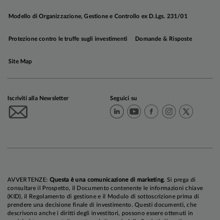
di momentum.
Modello di Organizzazione, Gestione e Controllo ex D.Lgs. 231/01
Protezione contro le truffe sugli investimenti
Domande & Risposte
In Area Euro i rischi al ribasso continuano a
intensificarsi, complice la crisi energetica
. Nel II
Site Map
trimestre la crescita ha tenuto grazie ai consumi
privati, e in particolare alla spesa per servizi, ma
la sensazione è che la spinta si stia esaurendo:
Iscriviti alla Newsletter
Seguici su
nel III trimestre ci aspettiamo una fase di
stagnazione dei consumi privati.
Inflazione.
Restiamo convinti che l'inflazione
complessiva stia segnando i massimi negli USA,
mentre in Area Euro e in Cina (dove gli sviluppi
AVVERTENZE:
Questa è una comunicazione di marketing
. Si prega di
consultare il Prospetto, il Documento contenente le informazioni chiave
restano benigni) il picco potrebbe arrivare fra IV
(KID), il Regolamento di gestione e il Modulo di sottoscrizione prima di
trimestre 2022 e I trimestre 2023. Negli Stati
prendere una decisione finale di investimento. Questi documenti, che
descrivono anche i diritti degli investitori, possono essere ottenuti in
Uniti, in particolare, l'Indice dei prezzi al consumo