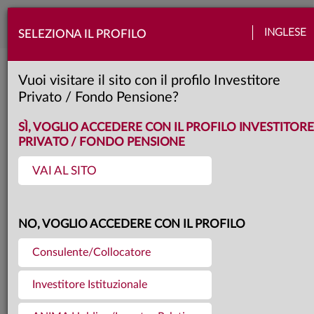
Togg
INGLESE
SELEZIONA IL PROFILO
navi
Torna agli articoli
12.10.2022
Vuoi visitare il sito con il profilo Investitore
Privato / Fondo Pensione?
AVANTI, CON GIUDIZIO
SÌ, VOGLIO ACCEDERE CON IL PROFILO INVESTITORE
PRIVATO / FONDO PENSIONE
VAI AL SITO
È stato un settembre denso di
notizie e di sfide per gli investitori: le
NO, VOGLIO ACCEDERE CON IL PROFILO
prospettive di crescita continuano a
Consulente/Collocatore
deteriorarsi, e il picco dell’inflazione
Investitore Istituzionale
statunitense sembra in vista, il che
potrebbe alimentare le speranze di