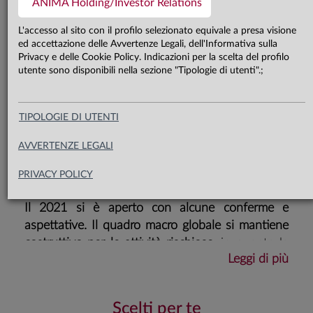
grazie a politiche monetarie e fiscali
ANIMA Holding/Investor Relations
ancora estremamente accomodanti
L'accesso al sito con il profilo selezionato equivale a presa visione
ed accettazione delle Avvertenze Legali, dell'Informativa sulla
finalizzate a sostenere la ripresa
Privacy e delle Cookie Policy. Indicazioni per la scelta del profilo
economica, e alla probabile
utente sono disponibili nella sezione "Tipologie di utenti".;
accelerazione delle campagne
vaccinali, che consentirebbe di
TIPOLOGIE DI UTENTI
raggiungere l’immunità di gregge nei
AVVERTENZE LEGALI
Paesi Sviluppati entro il 2021.
PRIVACY POLICY
​Il 2021 si è aperto con alcune conferme e
aspettative. Il quadro macro globale si mantiene
costruttivo per le attività rischiose,
in quanto la
Leggi di più
crescita economica prosegue, dopo essere
ripartita nel 2020, se pur a diverse velocità,
grazie al supporto di politiche monetarie e fiscali
Scelti per te