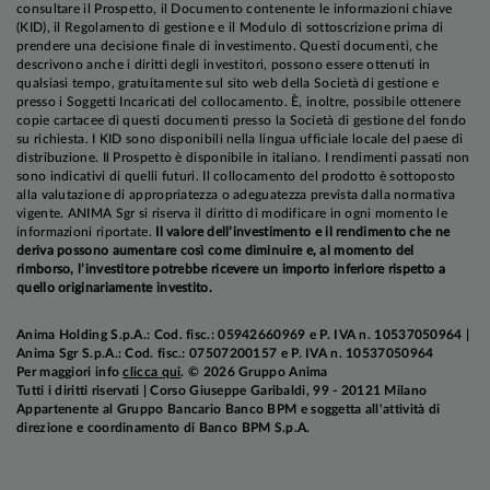
gennaio, questo ottimismo si è un po' allentato,
consultare il Prospetto, il Documento contenente le informazioni chiave
(KID), il Regolamento di gestione e il Modulo di sottoscrizione prima di
a causa di alcuni fattori: la dinamica della
prendere una decisione finale di investimento. Questi documenti, che
pandemia ha richiesto la prosecuzione o
descrivono anche i diritti degli investitori, possono essere ottenuti in
qualsiasi tempo, gratuitamente sul sito web della Società di gestione e
l'inasprimento delle misure restrittive in Europa,
presso i Soggetti Incaricati del collocamento. È, inoltre, possibile ottenere
Stati Uniti ed anche in alcune aree della Cina,
copie cartacee di questi documenti presso la Società di gestione del fondo
su richiesta. I KID sono disponibili nella lingua ufficiale locale del paese di
con impatti rilevanti per l'Area Euro dove è molto
distribuzione. Il Prospetto è disponibile in italiano. I rendimenti passati non
probabile una recessione nel primo trimestre
sono indicativi di quelli futuri. Il collocamento del prodotto è sottoposto
dell'anno;
alcune varianti del virus sono più
alla valutazione di appropriatezza o adeguatezza prevista dalla normativa
vigente. ANIMA Sgr si riserva il diritto di modificare in ogni momento le
contagiose, forse più letali ed hanno sollevato
informazioni riportate.
Il valore dell’investimento e il rendimento che ne
interrogativi sull'efficacia dei vaccini e comunque
deriva possono aumentare così come diminuire e, al momento del
rimborso, l’investitore potrebbe ricevere un importo inferiore rispetto a
richiedono che vengano vaccinate sempre più
quello originariamente investito.
persone
; l'andamento delle campagne di
vaccinazione, inoltre, ha incontrato ostacoli in
Anima Holding S.p.A.: Cod. fisc.: 05942660969 e P. IVA n. 10537050964 |
Anima Sgr S.p.A.: Cod. fisc.: 07507200157 e P. IVA n. 10537050964
alcuni paesi, sia per problemi organizzativi, sia
Per maggiori info
clicca qui
. © 2026 Gruppo Anima
per tagli alle forniture da parte di
Tutti i diritti riservati | Corso Giuseppe Garibaldi, 99 - 20121 Milano
Appartenente al Gruppo Bancario Banco BPM e soggetta all'attività di
Pfizer/BioNTech e AstraZeneca che hanno
direzione e coordinamento di Banco BPM S.p.A.
condizionato la somministrazione del vaccino in
UE. Infine, valutazioni dei mercati azionari