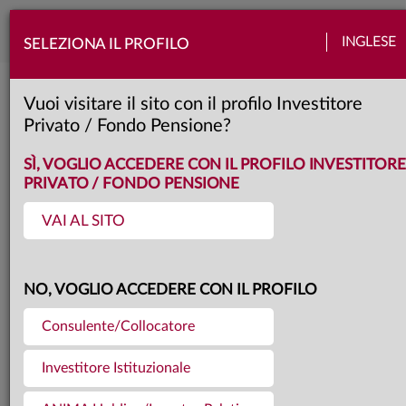
Togg
INGLESE
SELEZIONA IL PROFILO
navi
Torna agli articoli
10.02.2021
Vuoi visitare il sito con il profilo Investitore
Privato / Fondo Pensione?
BCE GARANTE DELLA
SÌ, VOGLIO ACCEDERE CON IL PROFILO INVESTITORE
PRIVATO / FONDO PENSIONE
STABILITÀ FINANZIARIA IN
VAI AL SITO
EUROPA - ANIMA FLASH
NO, VOGLIO ACCEDERE CON IL PROFILO
Nonostante un contesto sfidante nel
Consulente/Collocatore
breve periodo, la view strategica
Investitore Istituzionale
sugli attivi rischiosi resta positiva,