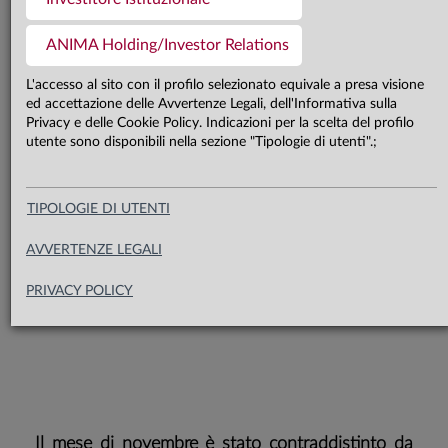
Novembre è stato un mese
ANIMA Holding/Investor Relations
costruttivo per i mercati finanziari: gli
L'accesso al sito con il profilo selezionato equivale a presa visione
indici azionari statunitensi si sono
ed accettazione delle Avvertenze Legali, dell'Informativa sulla
apprezzati in modo ragguardevole
Privacy e delle Cookie Policy. Indicazioni per la scelta del profilo
utente sono disponibili nella sezione "Tipologie di utenti".;
sull’onda dell’entusiasmo provocato
dalla vittoria di Trump, mentre le
TIPOLOGIE DI UTENTI
obbligazioni europee hanno
guadagnato terreno grazie alle
AVVERTENZE LEGALI
attese di maggiori tagli da parte
PRIVACY POLICY
della BCE
Il mese di novembre è stato contraddistinto da