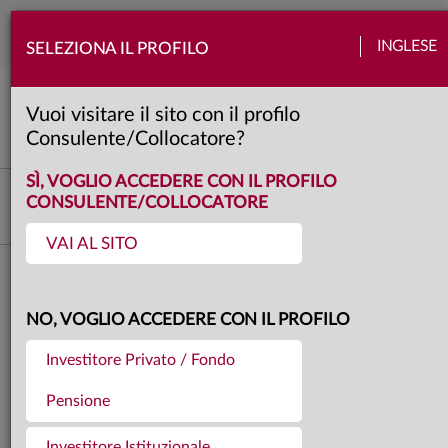
Togg
INGLESE
SELEZIONA IL PROFILO
navi
Mercati
Azioni
Banche centrali
Obbligazioni
Quadro macro
Valute
Vuoi visitare il sito con il profilo
4 minuti
Consulente/Collocatore?
SÌ, VOGLIO ACCEDERE CON IL PROFILO
Investment Advisory
CONSULENTE/COLLOCATORE
VAI AL SITO
Torna agli articoli
05.12.2024
NO, VOGLIO ACCEDERE CON IL PROFILO
I MERCATI DI NOVEMBRE
Investitore Privato / Fondo
2024
Pensione
Investitore Istituzionale