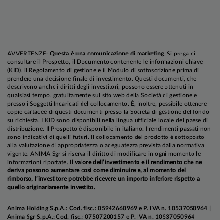
offerto ritorni superiori, sulla scorta della
compressione dello spread contro Bund
decennale sotto il livello di 120bp.
Performance
positive anche per le obbligazioni societarie,
AVVERTENZE:
Questa è una comunicazione di marketing
. Si prega di
nonostante l'allargamento dello spread sul
consultare il Prospetto, il Documento contenente le informazioni chiave
(KID), il Regolamento di gestione e il Modulo di sottoscrizione prima di
comparto più speculativo, grazie al carry elevato
prendere una decisione finale di investimento. Questi documenti, che
e al calo dei rendimenti governativi.
descrivono anche i diritti degli investitori, possono essere ottenuti in
qualsiasi tempo, gratuitamente sul sito web della Società di gestione e
presso i Soggetti Incaricati del collocamento. È, inoltre, possibile ottenere
copie cartacee di questi documenti presso la Società di gestione del fondo
su richiesta. I KID sono disponibili nella lingua ufficiale locale del paese di
distribuzione. Il Prospetto è disponibile in italiano. I rendimenti passati non
sono indicativi di quelli futuri. Il collocamento del prodotto è sottoposto
alla valutazione di appropriatezza o adeguatezza prevista dalla normativa
vigente. ANIMA Sgr si riserva il diritto di modificare in ogni momento le
informazioni riportate.
Il valore dell’investimento e il rendimento che ne
deriva possono aumentare così come diminuire e, al momento del
rimborso, l’investitore potrebbe ricevere un importo inferiore rispetto a
quello originariamente investito.
Anima Holding S.p.A.: Cod. fisc.: 05942660969 e P. IVA n. 10537050964 |
Anima Sgr S.p.A.: Cod. fisc.: 07507200157 e P. IVA n. 10537050964