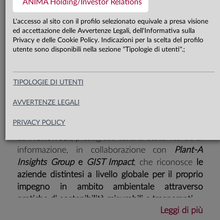
internazionale elaborata da
ANIMA Holding/Investor Relations
Newsweek, Plant-A Insights Group e
L'accesso al sito con il profilo selezionato equivale a presa visione
GIST Impact dedicata alle aziende
ed accettazione delle Avvertenze Legali, dell'Informativa sulla
Privacy e delle Cookie Policy. Indicazioni per la scelta del profilo
più impegnate sui temi della
utente sono disponibili nella sezione "Tipologie di utenti".;
sostenibilità ambientale
TIPOLOGIE DI UTENTI
AVVERTENZE LEGALI
Anima Holding è stata inclusa nella classifica
PRIVACY POLICY
“
World's Greenest Companies 2026
"
, realizzata
da
Newsweek
, prestigiosa testata statunitense di
informazione, in collaborazione con
Plant-A
Insights Group
e
GIST Impact
, che riconosce
le
aziende distintesi a livello globale per il proprio
impegno in ambito ambientale attraverso
pratiche di sostenibilità misurabili e trasparenti
.
Leggi di più