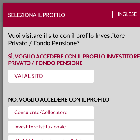
Togg
INGLESE
SELEZIONA IL PROFILO
navi
Torna agli articoli
15.06.2026
Vuoi visitare il sito con il profilo Investitore
Privato / Fondo Pensione?
ANIMA HOLDING TRA LE
SÌ, VOGLIO ACCEDERE CON IL PROFILO INVESTITORE
PRIVATO / FONDO PENSIONE
“WORLD’S GREENEST
VAI AL SITO
COMPANIES 2026” DI
NO, VOGLIO ACCEDERE CON IL PROFILO
NEWSWEEK
Consulente/Collocatore
Investitore Istituzionale
La società entra nella classifica