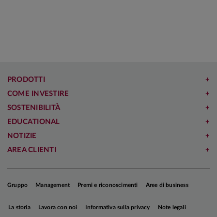
con una valutazione massima, ottenendo un
Alternative Sgr
rating di cinque stelle su cinque
.
Metodologia
PRODOTTI
COME INVESTIRE
La classifica “
Newsweek's World's Greenest
SOSTENIBILITÀ
Companies 2026
"
riconosce le 850 migliori
aziende in 28 Paesi per le proprie performance in
EDUCATIONAL
materia di sostenibilità ambientale
. La
NOTIZIE
graduatoria si basa su un'analisi approfondita dei
AREA CLIENTI
dati di sostenibilità auto-dichiarati, condotta da
GIST Impact e Plant-A Insights Group.
Gruppo
Management
Premi e riconoscimenti
Aree di business
Lo studio si fonda su un'ampia valutazione di
La storia
Lavora con noi
Informativa sulla privacy
Note legali
dati pubblici di sostenibilità raccolti
da GIST