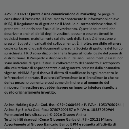
dipendenti dai combustibili fossili, in particolare
quelle che generano ricavi significativi da
AVVERTENZE:
Questa è una comunicazione di marketing
. Si prega di
carbone, lignite, gas, petrolio o da attività ad alta
consultare il Prospetto, il Documento contenente le informazioni chiave
(KID), il Regolamento di gestione e il Modulo di sottoscrizione prima di
intensità di emissioni di gas serra.
prendere una decisione finale di investimento. Questi documenti, che
descrivono anche i diritti degli investitori, possono essere ottenuti in
qualsiasi tempo, gratuitamente sul sito web della Società di gestione e
presso i Soggetti Incaricati del collocamento. È, inoltre, possibile ottenere
Le aziende idonee sono state valutate in
copie cartacee di questi documenti presso la Società di gestione del fondo
su richiesta. I KID sono disponibili nella lingua ufficiale locale del paese di
relazione a quattro principali categorie di
distribuzione. Il Prospetto è disponibile in italiano. I rendimenti passati non
performance ambientale:
sono indicativi di quelli futuri. Il collocamento del prodotto è sottoposto
alla valutazione di appropriatezza o adeguatezza prevista dalla normativa
Emissioni di gas serra (GHG)
vigente. ANIMA Sgr si riserva il diritto di modificare in ogni momento le
informazioni riportate.
Il valore dell’investimento e il rendimento che ne
Utilizzo delle risorse idriche
deriva possono aumentare così come diminuire e, al momento del
Produzione di rifiuti
rimborso, l’investitore potrebbe ricevere un importo inferiore rispetto a
Trasparenza e impegni nella rendicontazione
quello originariamente investito.
di sostenibilità
Anima Holding S.p.A.: Cod. fisc.: 05942660969 e P. IVA n. 10537050964 |
Anima Sgr S.p.A.: Cod. fisc.: 07507200157 e P. IVA n. 10537050964
Per maggiori info
clicca qui
. © 2026 Gruppo Anima
Tutti i diritti riservati | Corso Giuseppe Garibaldi, 99 - 20121 Milano
Maggiori informazioni su indagine e metodologia
Appartenente al Gruppo Bancario Banco BPM e soggetta all'attività di
del premio sono disponibili sul sito ufficiale dei