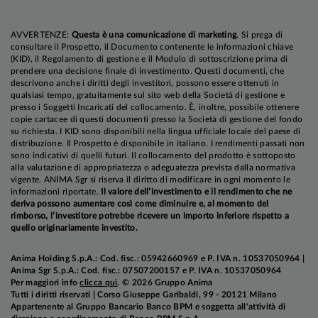
AVVERTENZE:
Questa è una comunicazione di marketing
. Si prega di
consultare il Prospetto, il Documento contenente le informazioni chiave
(KID), il Regolamento di gestione e il Modulo di sottoscrizione prima di
prendere una decisione finale di investimento. Questi documenti, che
descrivono anche i diritti degli investitori, possono essere ottenuti in
qualsiasi tempo, gratuitamente sul sito web della Società di gestione e
presso i Soggetti Incaricati del collocamento. È, inoltre, possibile ottenere
copie cartacee di questi documenti presso la Società di gestione del fondo
su richiesta. I KID sono disponibili nella lingua ufficiale locale del paese di
distribuzione. Il Prospetto è disponibile in italiano. I rendimenti passati non
sono indicativi di quelli futuri. Il collocamento del prodotto è sottoposto
alla valutazione di appropriatezza o adeguatezza prevista dalla normativa
vigente. ANIMA Sgr si riserva il diritto di modificare in ogni momento le
informazioni riportate.
Il valore dell’investimento e il rendimento che ne
deriva possono aumentare così come diminuire e, al momento del
rimborso, l’investitore potrebbe ricevere un importo inferiore rispetto a
quello originariamente investito.
Anima Holding S.p.A.: Cod. fisc.: 05942660969 e P. IVA n. 10537050964 |
Anima Sgr S.p.A.: Cod. fisc.: 07507200157 e P. IVA n. 10537050964
Per maggiori info
clicca qui
. © 2026 Gruppo Anima
Tutti i diritti riservati | Corso Giuseppe Garibaldi, 99 - 20121 Milano
Appartenente al Gruppo Bancario Banco BPM e soggetta all'attività di