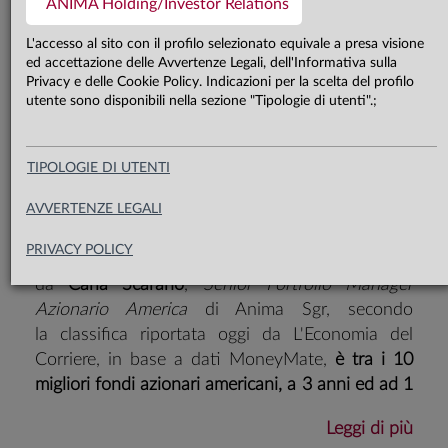
Prestige, gestito da Carla Scarano,
ANIMA Holding/Investor Relations
Senior Portfolio Manager Azionario
L'accesso al sito con il profilo selezionato equivale a presa visione
America, in base all'analisi riportata
ed accettazione delle Avvertenze Legali, dell'Informativa sulla
Privacy e delle Cookie Policy. Indicazioni per la scelta del profilo
da L'Economia del Corriere, è
utente sono disponibili nella sezione "Tipologie di utenti".;
risultato tra quelli più performanti
che puntano sul mercato azionario
TIPOLOGIE DI UTENTI
statunitense.
AVVERTENZE LEGALI
PRIVACY POLICY
​Il fondo
Anima US Equity classe Prestige
, gestito
da
Carla Scarano
,
Senior Portfolio Manager
Azionario America
di Anima Sgr, secondo
la classifica riportata oggi da L'Economia del
Corriere, in base a dati MoneyMate,
è tra i 10
migliori fondi azionari americani, a 3 anni ed ad 1
anno
.
Leggi di più
Per leggere l'intervista a Carla Scarano su