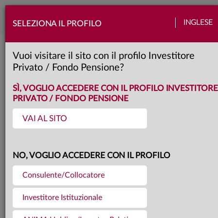
Togg
INGLESE
SELEZIONA IL PROFILO
navi
Torna agli articoli
29.03.2021
Vuoi visitare il sito con il profilo Investitore
Privato / Fondo Pensione?
IL FONDO ANIMA US
SÌ, VOGLIO ACCEDERE CON IL PROFILO INVESTITORE
PRIVATO / FONDO PENSIONE
EQUITY PRESTIGE TRA I 10
VAI AL SITO
MIGLIORI FONDI AZIONARI
NO, VOGLIO ACCEDERE CON IL PROFILO
AMERICANI
Consulente/Collocatore
Investitore Istituzionale
Il fondo Anima US Equity classe