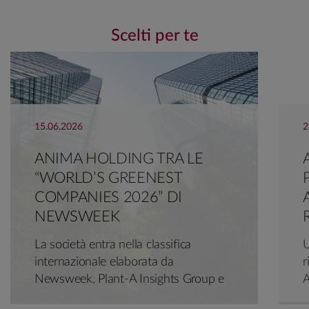
L'Economia del Corriere
clicca qui ​
Scelti per te
15.06.2026
2
ANIMA HOLDING TRA LE
“WORLD’S GREENEST
COMPANIES 2026” DI
NEWSWEEK
La società entra nella classifica
U
internazionale elaborata da
r
Newsweek, Plant-A Insights Group e
A
GIST Impact dedicata alle aziende più
P