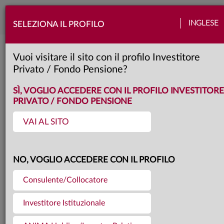
Togg
INGLESE
SELEZIONA IL PROFILO
navi
Torna agli articoli
09.12.2025
Vuoi visitare il sito con il profilo Investitore
Privato / Fondo Pensione?
ANIMA SGR PREMIATA AI
SÌ, VOGLIO ACCEDERE CON IL PROFILO INVESTITORE
PRIVATO / FONDO PENSIONE
CITYWIRE ITALIA
VAI AL SITO
PORTFOLIO
NO, VOGLIO ACCEDERE CON IL PROFILO
MANAGER&GROUP
Consulente/Collocatore
AWARDS 2025
Investitore Istituzionale