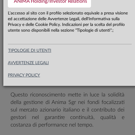
ANIMA Holding/Investor Relations
La Società è risultata vincitrice
L'accesso al sito con il profilo selezionato equivale a presa visione
categoria Equity Italia per la gestione
ed accettazione delle Avvertenze Legali, dell'Informativa sulla
Privacy e delle Cookie Policy. Indicazioni per la scelta del profilo
dei fondi di questo specifico settore
utente sono disponibili nella sezione "Tipologie di utenti".;
nell’arco di sette anni
TIPOLOGIE DI UTENTI
​Durante l'edizione 2025 dei Citywire Italia
AVVERTENZE LEGALI
Portfolio Manager and Group Awards, Anima Sgr
è stata premiata come Società vincitrice nella
PRIVACY POLICY
categoria Equity Italia.
Questo riconoscimento mette in luce la solidità
della gestione di Anima Sgr nei fondi focalizzati
sul mercato azionario italiano e il contributo dei
gestori nel garantire continuità, qualità e
costanza di
performance nel tempo.