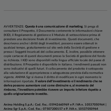
AVVERTENZE:
Questa è una comunicazione di marketing
. Si prega di
consultare il Prospetto, il Documento contenente le informazioni chiave
(KID), il Regolamento di gestione e il Modulo di sottoscrizione prima di
prendere una decisione finale di investimento. Questi documenti, che
descrivono anche i diritti degli investitori, possono essere ottenuti in
qualsiasi tempo, gratuitamente sul sito web della Società di gestione e
presso i Soggetti Incaricati del collocamento. È, inoltre, possibile ottenere
copie cartacee di questi documenti presso la Società di gestione del fondo
su richiesta. I KID sono disponibili nella lingua ufficiale locale del paese di
distribuzione. Il Prospetto è disponibile in italiano. I rendimenti passati non
sono indicativi di quelli futuri. Il collocamento del prodotto è sottoposto
alla valutazione di appropriatezza o adeguatezza prevista dalla normativa
vigente. ANIMA Sgr si riserva il diritto di modificare in ogni momento le
informazioni riportate.
Il valore dell’investimento e il rendimento che ne
deriva possono aumentare così come diminuire e, al momento del
rimborso, l’investitore potrebbe ricevere un importo inferiore rispetto a
quello originariamente investito.
Anima Holding S.p.A.: Cod. fisc.: 05942660969 e P. IVA n. 10537050964 |
Anima Sgr S.p.A.: Cod. fisc.: 07507200157 e P. IVA n. 10537050964