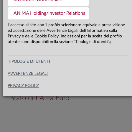
Il recente aumento della volatilità sui
mercati azionari testimonia
ANIMA Holding/Investor Relations
l’opportunità di adottare un
L'accesso al sito con il profilo selezionato equivale a presa visione
ed accettazione delle Avvertenze Legali, dell'Informativa sulla
approccio prudente, tattico e
Privacy e delle Cookie Policy. Indicazioni per la scelta del profilo
flessibile, massimizzando il focus
utente sono disponibili nella sezione "Tipologie di utenti".;
sulla creazione di Alpha e
costruendo portafogli più
TIPOLOGIE DI UTENTI
diversificati e resilienti. In ambito
AVVERTENZE LEGALI
obbligazionario, permane un
PRIVACY POLICY
orientamento costruttivo sui titoli di
Stato dell’Area Euro