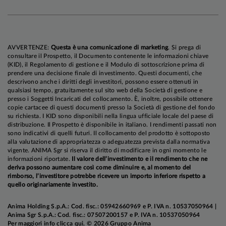
eccedono con il ricorso al debito, specie se in
modo non trasparente.
Dopo aver registrato un minimo locale
AVVERTENZE:
Questa è una comunicazione di marketing
. Si prega di
consultare il Prospetto, il Documento contenente le informazioni chiave
all’indomani della pubblicazione dei risultati di
(KID), il Regolamento di gestione e il Modulo di sottoscrizione prima di
Nvidia,
le attività rischiose hanno imboccato un
prendere una decisione finale di investimento. Questi documenti, che
descrivono anche i diritti degli investitori, possono essere ottenuti in
ripido sentiero di recupero
, che ha riportato
qualsiasi tempo, gratuitamente sul sito web della Società di gestione e
l’indice S&P 500 a poco più di un punto
presso i Soggetti Incaricati del collocamento. È, inoltre, possibile ottenere
copie cartacee di questi documenti presso la Società di gestione del fondo
percentuale dai massini.
Il driver principale è
su richiesta. I KID sono disponibili nella lingua ufficiale locale del paese di
stato un ammorbidimento della retorica della
distribuzione. Il Prospetto è disponibile in italiano. I rendimenti passati non
sono indicativi di quelli futuri. Il collocamento del prodotto è sottoposto
Fed
: diversi esponenti di spicco del Consiglio si
alla valutazione di appropriatezza o adeguatezza prevista dalla normativa
sono espressi in favore di un allentamento della
vigente. ANIMA Sgr si riserva il diritto di modificare in ogni momento le
informazioni riportate.
Il valore dell’investimento e il rendimento che ne
stretta nel breve termine, riportando in auge la
deriva possono aumentare così come diminuire e, al momento del
prospettiva di un taglio a dicembre. Il sentiment è
rimborso, l’investitore potrebbe ricevere un importo inferiore rispetto a
stato sostenuto anche dalle indiscrezioni sulla
quello originariamente investito.
nomina di Kevin Hasset alla guida della Fed,
Anima Holding S.p.A.: Cod. fisc.: 05942660969 e P. IVA n. 10537050964 |
nonché dai progressi sui colloqui di pace in
Anima Sgr S.p.A.: Cod. fisc.: 07507200157 e P. IVA n. 10537050964
Ucraina, e dall’accoglienza positiva del bilancio
Per maggiori info
clicca qui
. © 2026 Gruppo Anima