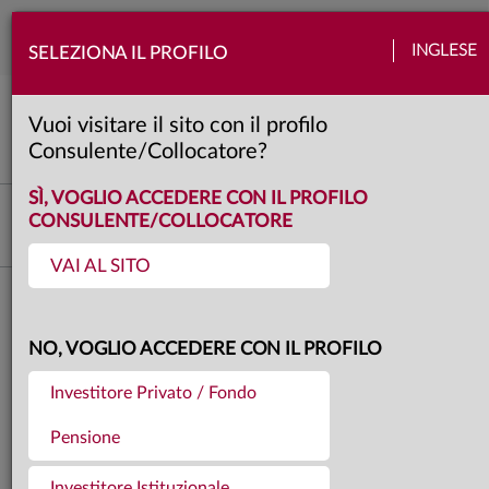
Togg
INGLESE
SELEZIONA IL PROFILO
navi
View Anima
Azioni
Banche centrali
Obbligazioni
Politica
Quadro macro
Valute
Vuoi visitare il sito con il profilo
4 minuti
Consulente/Collocatore?
SÌ, VOGLIO ACCEDERE CON IL PROFILO
Investment Advisory
CONSULENTE/COLLOCATORE
VAI AL SITO
Torna agli articoli
27.11.2025
NO, VOGLIO ACCEDERE CON IL PROFILO
LA VIEW DI ANIMA
Investitore Privato / Fondo
Pensione
Investitore Istituzionale