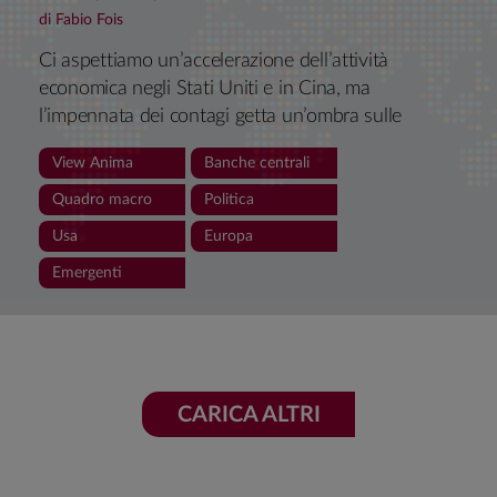
di Fabio Fois
Ci aspettiamo un’accelerazione dell’attività
economica negli Stati Uniti e in Cina, ma
l’impennata dei contagi getta un’ombra sulle
prospettive di crescita dell’Area Euro nel breve
View Anima
Banche centrali
termine. Le pressioni sui prezzi continueranno ad
aumentare nei prossimi mesi, ma si allenteranno
Quadro macro
Politica
dal secondo trimestre 2022. In questo contesto,
Usa
Europa
manteniamo un bias costruttivo sulle attività
Emergenti
rischiose e l’aspettativa che i tassi salgano.
CARICA ALTRI