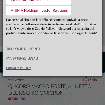
nel complesso conferma le nostre attese di
miglioramento del momentum da inizio 2026. In
ANIMA Holding/Investor Relations
View Anima
Banche centrali
Area Euro, la crescita si conferma mediocre e
L'accesso al sito con il profilo selezionato equivale a presa
aggrappata all’attuazione dello stimolo fiscale
Emergenti
Europa
visione ed accettazione delle Avvertenze Legali, dell'Informativa
tedesco, mentre le ridotte pressioni salariali
sulla Privacy e delle Cookie Policy. Indicazioni per la scelta del
Politica
Quadro macro
contribuiscono al consolidamento del trend
profilo utente sono disponibili nella sezione "Tipologie di utenti".;
Usa
disinflattivo in atto
TIPOLOGIE DI UTENTI
AVVERTENZE LEGALI
PRIVACY POLICY
5min
21.12.2021
QUADRO MACRO FORTE, AL NETTO
DEL RISCHIO OMICRON
di Fabio Fois