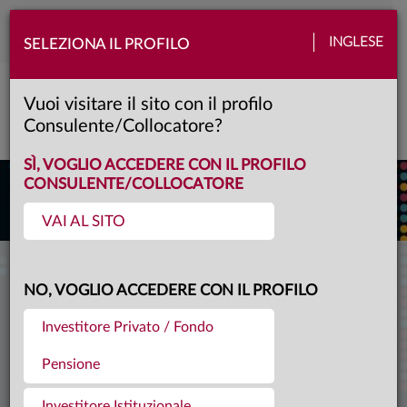
Toggle
INGLESE
SELEZIONA IL PROFILO
naviga
Il blog della gestione
Vuoi visitare il sito con il profilo
Consulente/Collocatore?
FILTRA PER ARGOMENTO
SÌ, VOGLIO ACCEDERE CON IL PROFILO
CONSULENTE/COLLOCATORE
VAI AL SITO
5 minuti
21.11.2025
NO, VOGLIO ACCEDERE CON IL PROFILO
OVERVIEW – BALLANDO AL BUIO
Investitore Privato / Fondo
di Fabio Fois
Pensione
Negli Stati Uniti, la pubblicazione di dati al
contagocce lascia aperti diversi interrogativi, ma
Investitore Istituzionale