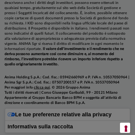
descrivono anche i diritti degli investitori, possono essere ottenuti in
qualsiasi tempo, gratuitamente sul sito web della Società di gestione e
presso i Soggetti Incaricati del collocamento. È, inoltre, possibile ottenere
copie cartacee di questi documenti presso la Società di gestione del fondo
su richiesta. I KID sono disponibili nella lingua ufficiale locale del paese di
distribuzione. Il Prospetto è disponibile in italiano. I rendimenti passati non
sono indicativi di quelli futuri. Il collocamento del prodotto è sottoposto
alla valutazione di appropriatezza o adeguatezza prevista dalla normativa
vigente. ANIMA Sgr si riserva il diritto di modificare in ogni momento le
informazioni riportate.
Il valore dell’investimento e il rendimento che ne
deriva possono aumentare così come diminuire e, al momento del
rimborso, l’investitore potrebbe ricevere un importo inferiore rispetto a
quello originariamente investito.
Anima Holding S.p.A.: Cod. fisc.: 05942660969 e P. IVA n. 10537050964 |
Anima Sgr S.p.A.: Cod. fisc.: 07507200157 e P. IVA n. 10537050964
Per maggiori info
clicca qui
. © 2026 Gruppo Anima
Tutti i diritti riservati | Corso Giuseppe Garibaldi, 99 - 20121 Milano
Appartenente al Gruppo Bancario Banco BPM e soggetta all'attività di
direzione e coordinamento di Banco BPM S.p.A.
Le tue preferenze relative alla privacy
Informativa sulla raccolta