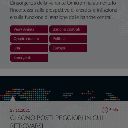
L’insorgenza della variante Omicron ha aumentato
l’incertezza sulle prospettive di crescita e inflazione
e sulla funzione di reazione delle banche centrali.
In attesa di evidenze scientifiche solide,
View Anima
Banche centrali
manteniamo un bias costruttivo sulle attività
rischiose e l’aspettativa che i tassi salgano, pur
Quadro macro
Politica
modulando le scelte in considerazione della
Usa
Europa
maggiore volatilità e delle crescenti divergenze tra i
Emergenti
policymaker.
5min
23.11.2021
CI SONO POSTI PEGGIORI IN CUI
RITROVARSI