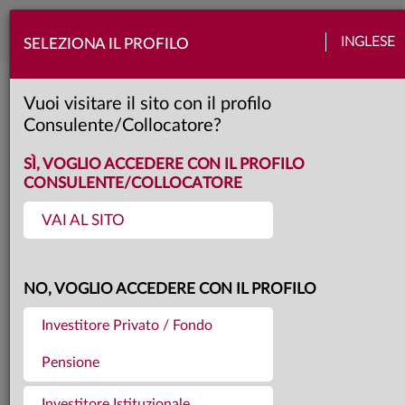
Togg
INGLESE
SELEZIONA IL PROFILO
navi
Torna agli articoli
01.12.2025
Vuoi visitare il sito con il profilo
Consulente/Collocatore?
OUTLOOK 2026 - L'ANNO
SÌ, VOGLIO ACCEDERE CON IL PROFILO
CONSULENTE/COLLOCATORE
DEL GATTOPARDO
VAI AL SITO
Nel 2026 ci attendiamo che gli USA
NO, VOGLIO ACCEDERE CON IL PROFILO
evitino la recessione, mentre Area
Euro e Cina resteranno condizionate
Investitore Privato / Fondo
agli stimoli e ai piani fiscali in
Pensione
programma. L’inflazione convergerà
Investitore Istituzionale