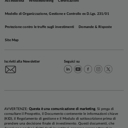
Cina, ma con una differenza sostanziale:
Accessibilità
Whistleblowing
Certificazioni
condizione necessaria perché le due economie
riprendano ad accelerare ed evitino la recessione,
Modello di Organizzazione, Gestione e Controllo ex D.Lgs. 231/01
come da nostro scenario base, è che la Germania
Protezione contro le truffe sugli investimenti
Domande & Risposte
riesca ad implementare l'ambizioso piano fiscale
che è stato approvato, e la Cina continui a varare
Site Map
riforme e stimoli per supportare la domanda
domestica. Il nostro quadro macro prospettico
rimane coerente con un andamento
Iscriviti alla Newsletter
Seguici su
dell'inflazione orientato verso il target sia negli
Stati Uniti che in Area Euro, mentre in Cina ci
attendiamo che la dinamica dei prezzi continui a
muoversi ben al di sotto degli obiettivi della
Banca centrale. Questo dovrebbe essere
sufficiente a mantenere Federal Reserve e Banca
Centrale Europea sulla strada di un allentamento
AVVERTENZE:
Questa è una comunicazione di marketing
. Si prega di
delle condizioni finanziarie per ragioni
consultare il Prospetto, il Documento contenente le informazioni chiave
(KID), il Regolamento di gestione e il Modulo di sottoscrizione prima di
disinflative, per quanto più marcato negli USA,
prendere una decisione finale di investimento. Questi documenti, che