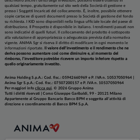
per via di pressioni politiche destinate a crescere
descrivono anche i diritti degli investitori, possono essere ottenuti in
qualsiasi tempo, gratuitamente sul sito web della Società di gestione e
con l'avvicinarsi delle elezioni di medio termine.
presso i Soggetti Incaricati del collocamento. È, inoltre, possibile ottenere
Anche la Banca centrale cinese collaborerà
copie cartacee di questi documenti presso la Società di gestione del fondo
su richiesta. I KID sono disponibili nella lingua ufficiale locale del paese di
tagliando i tassi, ma la chiave di volta per uscire
distribuzione. Il Prospetto è disponibile in italiano. I rendimenti passati non
dalla trappola disinflativa rimane un
sono indicativi di quelli futuri. Il collocamento del prodotto è sottoposto
alla valutazione di appropriatezza o adeguatezza prevista dalla normativa
potenziamento molto importante degli stimoli
vigente. ANIMA Sgr si riserva il diritto di modificare in ogni momento le
fiscali o l'adozione di politiche monetarie non
informazioni riportate.
Il valore dell’investimento e il rendimento che ne
deriva possono aumentare così come diminuire e, al momento del
convenzionali: uno scenario, quest'ultimo, che
rimborso, l’investitore potrebbe ricevere un importo inferiore rispetto a
non riteniamo probabile nel 2026.
quello originariamente investito.
Anima Holding S.p.A.: Cod. fisc.: 05942660969 e P. IVA n. 10537050964 |
FOREWORD
Anima Sgr S.p.A.: Cod. fisc.: 07507200157 e P. IVA n. 10537050964
Per maggiori info
clicca qui
. © 2026 Gruppo Anima
Tutti i diritti riservati | Corso Giuseppe Garibaldi, 99 - 20121 Milano
Appartenente al Gruppo Bancario Banco BPM e soggetta all'attività di
ASSET ALLOCATION MERCATI
direzione e coordinamento di Banco BPM S.p.A.
OBBLIGAZIONARI
–
Siamo moderatamente
costruttivi sui mercati obbligazionari nel 2026. Ci
aspettiamo che le performance dei titoli
governativi siano sostenute dai livelli