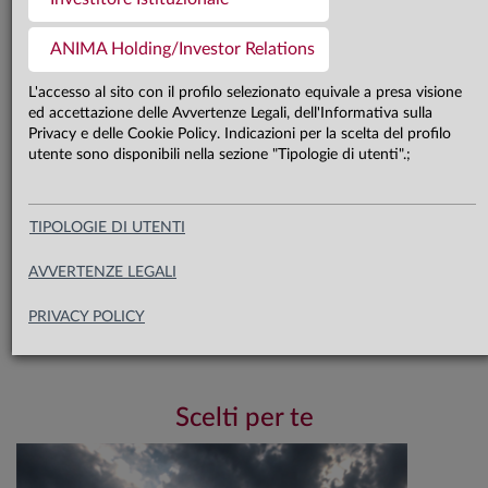
al target sulle due sponde
dell’Atlantico, mentre in Cina resterà
ANIMA Holding/Investor Relations
sotto l’obiettivo. In tale contesto,
L'accesso al sito con il profilo selezionato equivale a presa visione
siamo moderatamente costruttivi sui
ed accettazione delle Avvertenze Legali, dell'Informativa sulla
Privacy e delle Cookie Policy. Indicazioni per la scelta del profilo
mercati obbligazionari e positivi sui
utente sono disponibili nella sezione "Tipologie di utenti".;
listini azionari
TIPOLOGIE DI UTENTI
AVVERTENZE LEGALI
PRIVACY POLICY
Scarica il documento completo
Leggi di più
OVERVIEW - SE VOGLIAMO CHE TUTTO
Scelti per te
RIMANGA COM'È, BISOGNA CHE TUTTO
CAMBI
Ormai non si contano più gli anni che si sono