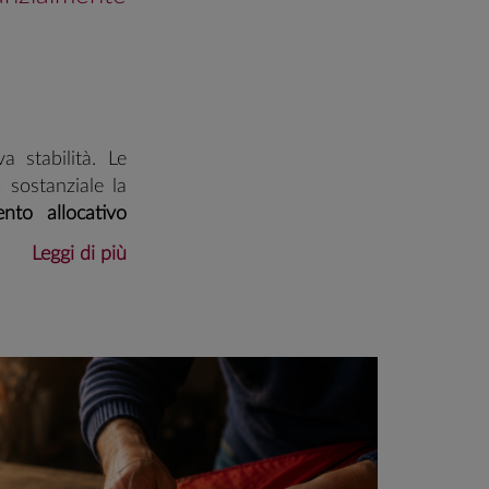
a stabilità. Le
sostanziale la
ento allocativo
io
: la recente
Leggi di più
 opportunità nel
ostruttivo sui
a monetaria.
Sui
vazione a causa
utrale, ma più
ono limitati, la
 a sostenere la