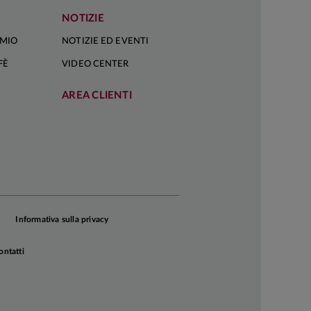
prudenti sull’azionario e costruttivi sui
NOTIZIE
governativi core, mentre la view sui
Treasury torna neutrale
RMIO
NOTIZIE ED EVENTI
FÈ
VIDEO CENTER
AREA CLIENTI
Informativa sulla privacy
ontatti