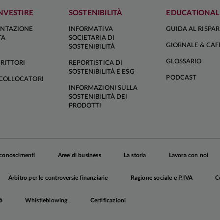
NVESTIRE
SOSTENIBILITÀ
EDUCATIONAL
NTAZIONE
INFORMATIVA
GUIDA AL RISPA
TA
SOCIETARIA DI
GIORNALE & CAF
SOSTENIBILITÀ
GLOSSARIO
RITTORI
REPORTISTICA DI
SOSTENIBILITÀ E ESG
PODCAST
COLLOCATORI
INFORMAZIONI SULLA
SOSTENIBILITÀ DEI
PRODOTTI
iconoscimenti
Aree di business
La storia
Lavora con noi
Arbitro per le controversie finanziarie
Ragione sociale e P.IVA
C
à
Whistleblowing
Certificazioni