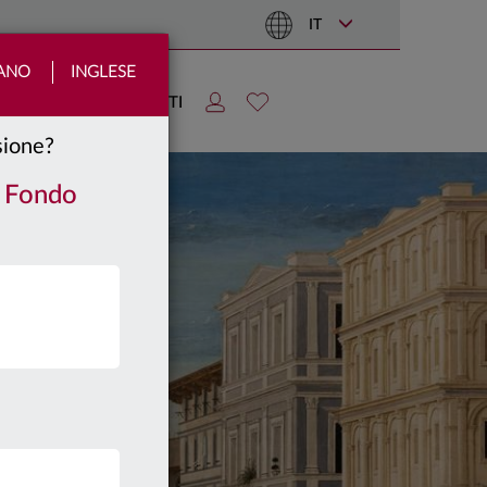
IT
IANO
INGLESE
TIZIE
AREA CLIENTI
nsione?
/ Fondo