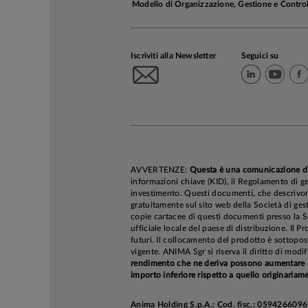
Modello di Organizzazione, Gestione e Contro
Iscriviti alla Newsletter
Seguici su
Nell'Area Euro
compensato da 
AVVERTENZE:
Questa è una comunicazione d
graduale rallen
informazioni chiave (KID), il Regolamento di ge
In Cina,
la d
investimento. Questi documenti, che descrivono 
gratuitamente sul sito web della Società di gest
persistente co
copie cartacee di questi documenti presso la So
rivista al rib
ufficiale locale del paese di distribuzione. Il P
futuri. Il collocamento del prodotto è sottopos
pressioni defla
vigente. ANIMA Sgr si riserva il diritto di mod
rendimento che ne deriva possono aumentare co
importo inferiore rispetto a quello originariame
Riguardo alle
terzo trimestr
Anima Holding S.p.A.: Cod. fisc.: 05942660969