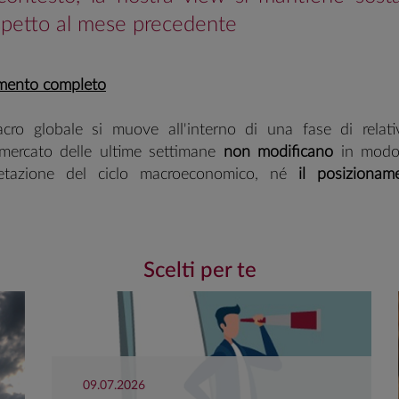
ispetto al mese precedente
cumento completo
cro globale si muove all'interno di una fase di relativ
i mercato delle ultime settimane
non modificano
in modo 
retazione del ciclo macroeconomico, né
il posizionam
Manteniamo un atteggiamento attendista sull'azionar
 fisiologica, non ha ancora generato livelli tali da generare
o. Confermiamo, invece, un
approccio moderatamente c
 euro
, sostenuti da aspettative conservative sulla politic
Scelti per te
tra posizione resta neutrale
, con un outlook sotto osser
 deterioramento dei rischi di scenario.
Un approccio ne
ui BTP
: gli spazi di ulteriore compressione dello spread s
on i Bund resterà elevata, ma la forte domanda continua
ndimenti.
09.07.2026