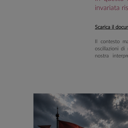
invariata r
​Scarica il do
Il contesto ma
oscillazioni d
nostra interp
complessivo. 
correzione, pur
medio period
governativi in
Treasury la nos
dei segnali di
costruttivo, s
correlazione c
stabilità dei re