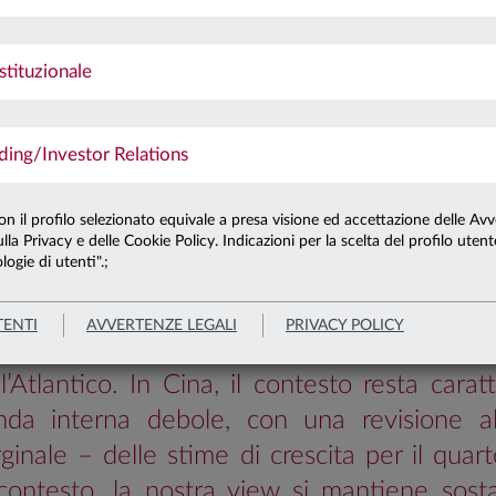
stituzionale
To
MONIA DELLE
RE
ng/Investor Relations
con il profilo selezionato equivale a presa visione ed accettazione delle Avv
confermiamo le nostre attese di un migliora
lla Privacy e delle Cookie Policy. Indicazioni per la scelta del profilo uten
logie di utenti".;
 inizio 2026. In Area Euro, la crescita per
te dipendente dall’attuazione dello stim
TENTI
AVVERTENZE LEGALI
PRIVACY POLICY
l processo disinflazionistico prosegue su 
’Atlantico. In Cina, il contesto resta carat
da interna debole, con una revisione al
inale – delle stime di crescita per il quart
contesto, la nostra view si mantiene sost