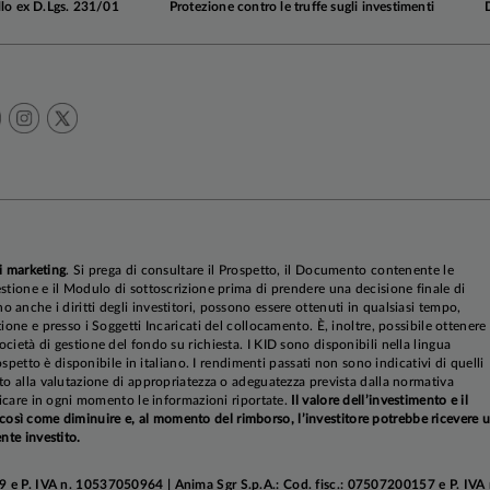
llo ex D.Lgs. 231/01
Protezione contro le truffe sugli investimenti
 l'inflazione
core
resta stabile
al 2,4%: il calo dei beni n
un temporaneo aumento dei servizi, mentre gli indicator
i marketing
. Si prega di consultare il Prospetto, il Documento contenente le
tamento grazie alla normalizzazione di salari e margini di pr
stione e il Modulo di sottoscrizione prima di prendere una decisione finale di
omanda interna rimane debole per via di incentivi più 
anche i diritti degli investitori, possono essere ottenuti in qualsiasi tempo,
ione e presso i Soggetti Incaricati del collocamento. È, inoltre, possibile ottenere
ntrazione immobiliare; la crescita del quarto trimestre vi
cietà di gestione del fondo su richiesta. I KID sono disponibili nella lingua
asso, ma per il 2026
si conferma uno scenario di stimoli f
rospetto è disponibile in italiano. I rendimenti passati non sono indicativi di quelli
to alla valutazione di appropriatezza o adeguatezza prevista dalla normativa
zionistiche fino a metà anno
.
ificare in ogni momento le informazioni riportate.
Il valore dell’investimento e il
sì come diminuire e, al momento del rimborso, l’investitore potrebbe ricevere 
nte investito.
politiche monetari
e, negli USA sono attesi quattro tagli de
e 2026, in Area Euro la Banca Centrale Europea dovrebbe ta
 e P. IVA n. 10537050964 | Anima Sgr S.p.A.: Cod. fisc.: 07507200157 e P. IVA 