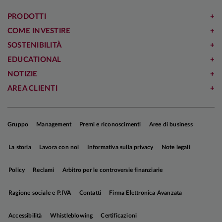
prudenti sull’azionario e costruttivi sui
concentrato e il consenso continua a prezzare
governativi europei
scenari favorevoli (
Grafico
). In questo contesto,
PRODOTTI
preferiamo mantenere un
approccio più prudente
COME INVESTIRE
sull'azionario
.
SOSTENIBILITÀ
EDUCATIONAL
NOTIZIE
AREA CLIENTI
Gruppo
Management
Premi e riconoscimenti
Aree di business
La storia
Lavora con noi
Informativa sulla privacy
Note legali
Policy
Reclami
Arbitro per le controversie finanziarie
Ragione sociale e P.IVA
Contatti
Firma Elettronica Avanzata
Accessibilità
Whistleblowing
Certificazioni