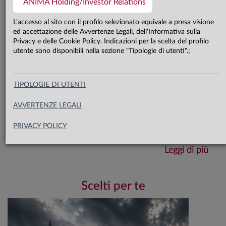
ANIMA Holding/Investor Relations
in Cina resta evidente la divergenza
L'accesso al sito con il profilo selezionato equivale a presa visione
tra consumi interni deboli ed export
ed accettazione delle Avvertenze Legali, dell'Informativa sulla
Privacy e delle Cookie Policy. Indicazioni per la scelta del profilo
in espansione. In questo scenario, la
utente sono disponibili nella sezione "Tipologie di utenti".;
view sull’azionario diventa più
prudente, mentre quella sui
TIPOLOGIE DI UTENTI
governativi core si conferma
AVVERTENZE LEGALI
moderatamente costruttiva
PRIVACY POLICY
Leggi di più
Scelti per te
Scarica il documento completo​