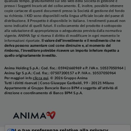
qualsiasi tempo, gratuitamente sul sito web della Società di gestione e
contribuiscono i
consistenti investimenti legati
presso i Soggetti Incaricati del collocamento. È, inoltre, possibile ottenere
allo sviluppo dell'intelligenza artificiale
.
copie cartacee di questi documenti presso la Società di gestione del fondo
su richiesta. I KID sono disponibili nella lingua ufficiale locale del paese di
distribuzione. Il Prospetto è disponibile in italiano. I rendimenti passati non
sono indicativi di quelli futuri. Il collocamento del prodotto è sottoposto
Più debole appare, invece, il quadro europeo,
alla valutazione di appropriatezza o adeguatezza prevista dalla normativa
vigente. ANIMA Sgr si riserva il diritto di modificare in ogni momento le
dove
abbiamo rivisto al ribasso
, per il secondo
informazioni riportate.
Il valore dell’investimento e il rendimento che ne
mese consecutivo,
le stime di crescita per il 2026
,
deriva possono aumentare così come diminuire e, al momento del
rimborso, l’investitore potrebbe ricevere un importo inferiore rispetto a
a seguito di un primo trimestre modesto e
quello originariamente investito.
qualitativamente fragile, sostenuto soprattutto
dalle scorte.
Anima Holding S.p.A.: Cod. fisc.: 05942660969 e P. IVA n. 10537050964 |
Anima Sgr S.p.A.: Cod. fisc.: 07507200157 e P. IVA n. 10537050964
Per maggiori info
clicca qui
. © 2026 Gruppo Anima
Tutti i diritti riservati | Corso Giuseppe Garibaldi, 99 - 20121 Milano
Per quanto riguarda l'inflazione, negli
Stati Uniti,
Appartenente al Gruppo Bancario Banco BPM e soggetta all'attività di
direzione e coordinamento di Banco BPM S.p.A.
abbiamo rivisto leggermente al rialzo le stime
sulla componente
core
, principalmente per
effetto di fattori tecnici e temporanei, tra i quali
l'adeguamento delle tariffe aeree e le oscillazioni
dei prezzi energetici.
Le tue preferenze relative alla privacy