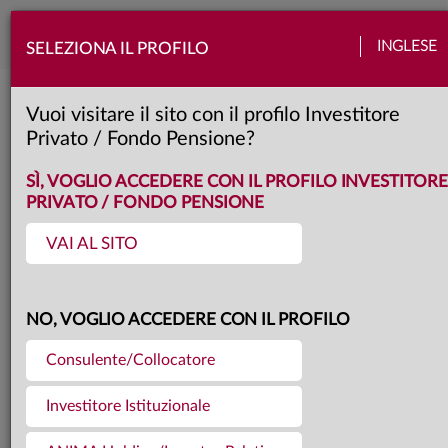
Togg
INGLESE
SELEZIONA IL PROFILO
navi
Torna agli articoli
10.06.2026
Vuoi visitare il sito con il profilo Investitore
Privato / Fondo Pensione?
OMBRE A MEZZOGIORNO
SÌ, VOGLIO ACCEDERE CON IL PROFILO INVESTITORE
PRIVATO / FONDO PENSIONE
VAI AL SITO
L’economia statunitense continua a
crescere vicino al proprio potenziale,
NO, VOGLIO ACCEDERE CON IL PROFILO
mentre in Area Euro si rafforzano i
Consulente/Collocatore
segnali di rallentamento. Il processo
Investitore Istituzionale
disinflazionistico prosegue su
entrambe le sponde dell’Atlantico e