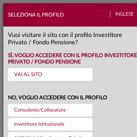
Togg
INGLESE
SELEZIONA IL PROFILO
navi
Torna agli articoli
13.03.2026
Vuoi visitare il sito con il profilo Investitore
Privato / Fondo Pensione?
CONSULENTIA 2026,
SÌ, VOGLIO ACCEDERE CON IL PROFILO INVESTITORE
PRIVATO / FONDO PENSIONE
ANIMA TRA I
VAI AL SITO
PROTAGONISTI
NO, VOGLIO ACCEDERE CON IL PROFILO
Dal 17 al 19 marzo all’Auditorium
Consulente/Collocatore
Parco della Musica di Roma torna
Investitore Istituzionale
l’appuntamento più importante