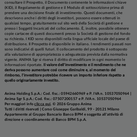
consultare il Prospetto, il Documento contenente le informazioni chiave
(KID), il Regolamento di gestione e il Modulo di sottoscrizione prima di
prendere una decisione finale di investimento. Questi documenti, che
descrivono anche i diritti degli investitori, possono essere ottenuti in
qualsiasi tempo, gratuitamente sul sito web della Società di gestione e
presso i Soggetti Incaricati del collocamento. È, inoltre, possibile ottenere
copie cartacee di questi documenti presso la Società di gestione del fondo
su richiesta. I KID sono disponibili nella lingua ufficiale locale del paese di
distribuzione. Il Prospetto è disponibile in italiano. I rendimenti passati non
sono indicativi di quelli futuri. Il collocamento del prodotto è sottoposto
alla valutazione di appropriatezza o adeguatezza prevista dalla normativa
vigente. ANIMA Sgr si riserva il diritto di modificare in ogni momento le
informazioni riportate.
Il valore dell’investimento e il rendimento che ne
deriva possono aumentare così come diminuire e, al momento del
rimborso, l’investitore potrebbe ricevere un importo inferiore rispetto a
quello originariamente investito.
Anima Holding S.p.A.: Cod. fisc.: 05942660969 e P. IVA n. 10537050964 |
Anima Sgr S.p.A.: Cod. fisc.: 07507200157 e P. IVA n. 10537050964
Per maggiori info
clicca qui
. © 2026 Gruppo Anima
Tutti i diritti riservati | Corso Giuseppe Garibaldi, 99 - 20121 Milano
Appartenente al Gruppo Bancario Banco BPM e soggetta all'attività di
direzione e coordinamento di Banco BPM S.p.A.