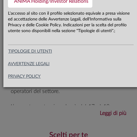
dedicato alla consulenza finanziaria
ANIMA Holding/Investor Relations
L'accesso al sito con il profilo selezionato equivale a presa visione
ed accettazione delle Avvertenze Legali, dell'Informativa sulla
Anche quest’anno Anima parteciperà a
Privacy e delle Cookie Policy. Indicazioni per la scelta del profilo
ConsulenTia, l’evento promosso da ANASF
utente sono disponibili nella sezione "Tipologie di utenti".;
dedicato al mondo della consulenza finanziaria.
TIPOLOGIE DI UTENTI
L’edizione 2026, intitolata “
Al centro della
consulenza finanziaria. 3 giorni di dialogo tra
AVVERTENZE LEGALI
società e finanza
”, rappresenta un importante
momento di confronto, aggiornamento e
PRIVACY POLICY
networking tra società di gestione, consulenti e
operatori del settore.
L’appuntamento si svolgerà dal 17 al 19 marzo
Leggi di più
2026 presso l’Auditorium Parco della Musica di
Roma (Viale Pietro de Coubertin). Anima sarà
presente allo Stand n.14 – Sala Sinopoli.
Scelti per te