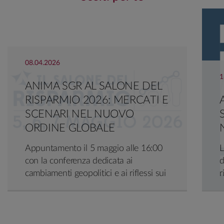
Per maggiori informazioni sull’evento è possibile
consultare il sito dell’organizzatore:
http://www.consulentia.com
08.04.2026
1
ANIMA SGR AL SALONE DEL
RISPARMIO 2026: MERCATI E
SCENARI NEL NUOVO
ORDINE GLOBALE
Appuntamento il 5 maggio alle 16:00
L
con la conferenza dedicata ai
d
cambiamenti geopolitici e ai riflessi sui
r
mercati