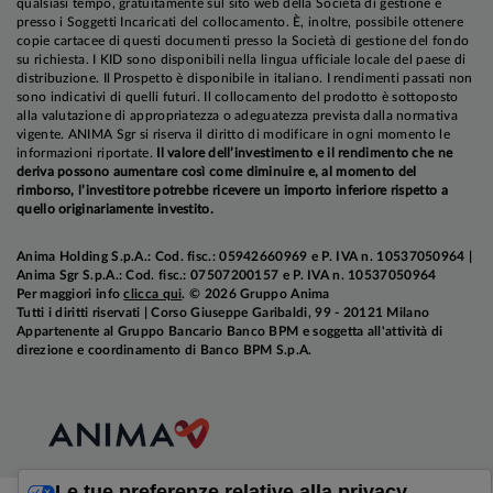
qualsiasi tempo, gratuitamente sul sito web della Società di gestione e
presso i Soggetti Incaricati del collocamento. È, inoltre, possibile ottenere
copie cartacee di questi documenti presso la Società di gestione del fondo
su richiesta. I KID sono disponibili nella lingua ufficiale locale del paese di
distribuzione. Il Prospetto è disponibile in italiano. I rendimenti passati non
sono indicativi di quelli futuri. Il collocamento del prodotto è sottoposto
alla valutazione di appropriatezza o adeguatezza prevista dalla normativa
vigente. ANIMA Sgr si riserva il diritto di modificare in ogni momento le
Per quanto riguarda la dinamica dei prezzi,
negli
informazioni riportate.
Il valore dell’investimento e il rendimento che ne
Stati Uniti, continuiamo ad attenderci una
deriva possono aumentare così come diminuire e, al momento del
rimborso, l’investitore potrebbe ricevere un importo inferiore rispetto a
convergenza dell'inflazione
core
al
target
della
quello originariamente investito.
Federal Reserve entro fine anno
.
Anima Holding S.p.A.: Cod. fisc.: 05942660969 e P. IVA n. 10537050964 |
Anima Sgr S.p.A.: Cod. fisc.: 07507200157 e P. IVA n. 10537050964
Per maggiori info
clicca qui
. © 2026 Gruppo Anima
In Area Euro, l'inflazione
core
è scesa al 2,3% a
Tutti i diritti riservati | Corso Giuseppe Garibaldi, 99 - 20121 Milano
marzo
. Le nostre aspettative restano
Appartenente al Gruppo Bancario Banco BPM e soggetta all'attività di
direzione e coordinamento di Banco BPM S.p.A.
sostanzialmente invariate: al netto degli effetti
tecnici legati all'energia,
riteniamo che vi sia
spazio per una discesa verso il target del 2%
entro fine anno
.
Le tue preferenze relative alla privacy