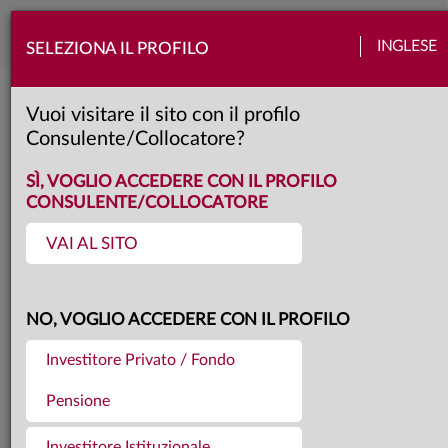
Togg
INGLESE
SELEZIONA IL PROFILO
navi
Torna agli articoli
13.05.2026
Vuoi visitare il sito con il profilo
Consulente/Collocatore?
IL DITO E LA LUNA
SÌ, VOGLIO ACCEDERE CON IL PROFILO
CONSULENTE/COLLOCATORE
VAI AL SITO
Le pressioni energetiche restano
elevate ma senza compromettere la
NO, VOGLIO ACCEDERE CON IL PROFILO
tenuta dei mercati, che iniziano a
Investitore Privato / Fondo
guardare oltre il conflitto. La crescita
Pensione
USA resta resiliente, mentre in Area
Euro aumentano i rischi al ribasso. Il
Investitore Istituzionale