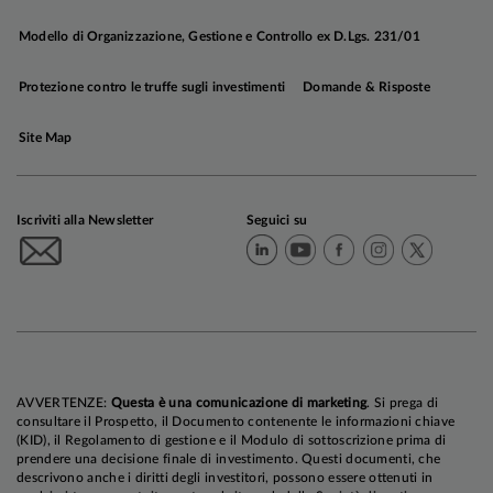
osservata negli Stati Uniti (
Grafico
),
Modello di Organizzazione, Gestione e Controllo ex D.Lgs. 231/01
evidenziando la
maggiore vulnerabilità
dell'economia europea allo
shock
energetico
.
Protezione contro le truffe sugli investimenti
Domande & Risposte
Site Map
Iscriviti alla Newsletter
Seguici su
AVVERTENZE:
Questa è una comunicazione di marketing
. Si prega di
consultare il Prospetto, il Documento contenente le informazioni chiave
(KID), il Regolamento di gestione e il Modulo di sottoscrizione prima di
prendere una decisione finale di investimento. Questi documenti, che
descrivono anche i diritti degli investitori, possono essere ottenuti in