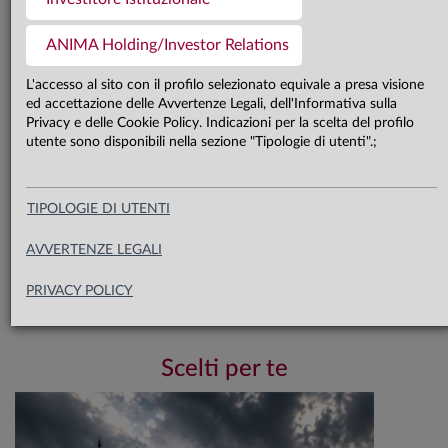
processo disinflazionistico prosegue
ANIMA Holding/Investor Relations
su entrambe le sponde atlantiche. In
L'accesso al sito con il profilo selezionato equivale a presa visione
Cina, la dinamica economica resta
ed accettazione delle Avvertenze Legali, dell'Informativa sulla
debole, sostenuta dall’export. In
Privacy e delle Cookie Policy. Indicazioni per la scelta del profilo
utente sono disponibili nella sezione "Tipologie di utenti".;
questo contesto, la view
sull’azionario resta neutrale e quella
TIPOLOGIE DI UTENTI
sui governativi core si conferma
moderatamente costruttiva
AVVERTENZE LEGALI
PRIVACY POLICY
Leggi di più
Scarica il documento completo​
Scelti per te
Nota: documento chiuso l'8 maggio 2026.