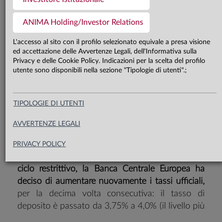
ammettere che i tassi hanno
ANIMA Holding/Investor Relations
raggiunto il picco, ma ha riconosciuto
L'accesso al sito con il profilo selezionato equivale a presa visione
che il focus si sposterà sulla durata
ed accettazione delle Avvertenze Legali, dell'Informativa sulla
del periodo di mantenimento della
Privacy e delle Cookie Policy. Indicazioni per la scelta del profilo
utente sono disponibili nella sezione "Tipologie di utenti".;
stretta monetaria, e i dati resteranno
la bussola
TIPOLOGIE DI UTENTI
AVVERTENZE LEGALI
PRIVACY POLICY
In una delle riunioni più incerte dall’inizio del
ciclo restrittivo, la Banca Centrale Europea ha
deciso di aumentare nuovamente i tassi ufficiali,
per la decima volta consecutiva: il tasso di
deposito è passato da 3,75% a 4,0% (il livello più
alto dall’introduzione della valuta comune), il