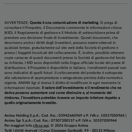
a luglio).
AVVERTENZE:
Questa è una comunicazione di marketing
. Si prega di
consultare il Prospetto, il Documento contenente le informazioni chiave
A nostro avviso, l’asticella per una prosecuzione
(KID), il Regolamento di gestione e il Modulo di sottoscrizione prima di
della stretta è molto alta, allo stato attuale, e lo
prendere una decisione finale di investimento. Questi documenti, che
descrivono anche i diritti degli investitori, possono essere ottenuti in
diventerà ancora di più con il passare del tempo:
qualsiasi tempo, gratuitamente sul sito web della Società di gestione e
manteniamo l’aspettativa di una fase di
presso i Soggetti Incaricati del collocamento. È, inoltre, possibile ottenere
contrazione dell’attività economica dal quarto
copie cartacee di questi documenti presso la Società di gestione del fondo
su richiesta. I KID sono disponibili nella lingua ufficiale locale del paese di
trimestre 2023, con una crescita anemica e un
distribuzione. Il Prospetto è disponibile in italiano. I rendimenti passati non
consolidamento del processo di allentamento
sono indicativi di quelli futuri. Il collocamento del prodotto è sottoposto
alla valutazione di appropriatezza o adeguatezza prevista dalla normativa
delle pressioni sottostanti sull’inflazione nel
vigente. ANIMA Sgr si riserva il diritto di modificare in ogni momento le
2024. La BCE, al contrario, ha rivisto al ribasso le
informazioni riportate.
Il valore dell’investimento e il rendimento che ne
deriva possono aumentare così come diminuire e, al momento del
proiezioni di crescita nel biennio 2023-2024, ma
rimborso, l’investitore potrebbe ricevere un importo inferiore rispetto a
non si aspetta una recessione e ipotizza
quello originariamente investito.
un’accelerazione importante l’anno prossimo,
Anima Holding S.p.A.: Cod. fisc.: 05942660969 e P. IVA n. 10537050964 |
grazie al calo dell’inflazione e alla resilienza del
Anima Sgr S.p.A.: Cod. fisc.: 07507200157 e P. IVA n. 10537050964
mercato del lavoro. Se il nostro scenario centrale
Per maggiori info
clicca qui
. © 2026 Gruppo Anima
Tutti i diritti riservati | Corso Giuseppe Garibaldi, 99 - 20121 Milano