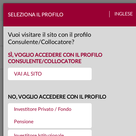
Togg
INGLESE
SELEZIONA IL PROFILO
navi
Grafico del mese
Banche centrali
Europa
Quadro macro
2 minuti
Vuoi visitare il sito con il profilo
Consulente/Collocatore?
Investment Advisory
SÌ, VOGLIO ACCEDERE CON IL PROFILO
CONSULENTE/COLLOCATORE
VAI AL SITO
Torna agli articoli
19.09.2023
BCE, ULTIMO RIALZO
NO, VOGLIO ACCEDERE CON IL PROFILO
Investitore Privato / Fondo
Pensione
Christine Lagarde si è rifiutata di
Investitore Istituzionale