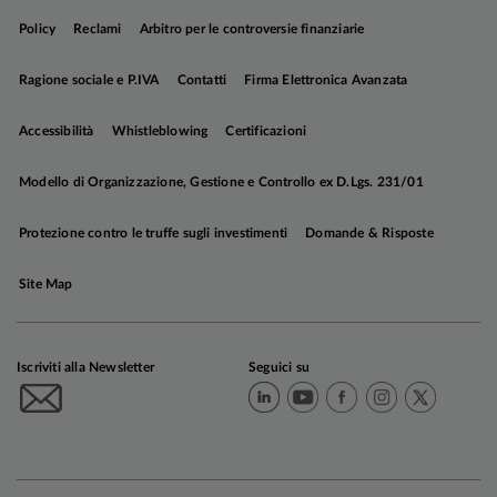
appropriatezza o adeguatezza prevista dalla
Policy
Reclami
Arbitro per le controversie finanziarie
normativa vigente.
Ragione sociale e P.IVA
Contatti
Firma Elettronica Avanzata
Anima si riserva il diritto di modificare in ogni
momento le informazioni riportate.
Il valore
Accessibilità
Whistleblowing
Certificazioni
dell'investimento e il rendimento che ne deriva
possono aumentare così come diminuire e, al
Modello di Organizzazione, Gestione e Controllo ex D.Lgs. 231/01
momento del rimborso, l'investitore potrebbe
ricevere un importo inferiore rispetto a quello
Protezione contro le truffe sugli investimenti
Domande & Risposte
originariamente investito.
Site Map
Anima può decidere di porre fine alle disposizioni
adottate per la commercializzazione dei suoi
organis​mi di investimento collettivo in
Iscriviti alla Newsletter
Seguici su
conformità dell'articolo 93 bis della direttiva
2009/65/CE.