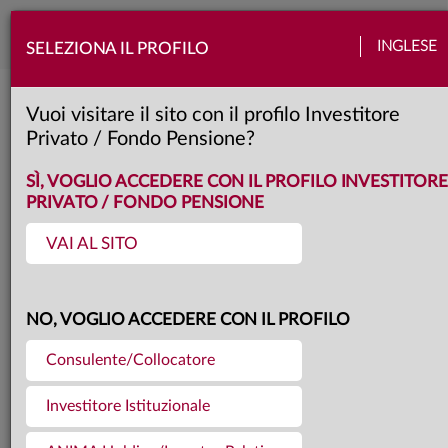
Togg
INGLESE
SELEZIONA IL PROFILO
navi
Torna agli articoli
01.04.2026
Vuoi visitare il sito con il profilo Investitore
Privato / Fondo Pensione?
IL FONDO ANIMA STAR
SÌ, VOGLIO ACCEDERE CON IL PROFILO INVESTITORE
PRIVATO / FONDO PENSIONE
HIGH POTENTIAL EUROPE
VAI AL SITO
PREMIATO AI LSEG LIPPER
NO, VOGLIO ACCEDERE CON IL PROFILO
FUND AWARDS 2026
Consulente/Collocatore
Investitore Istituzionale
La strategia di Lars Schickentanz si è