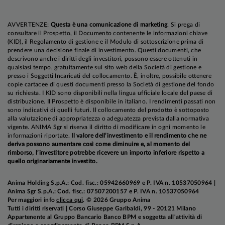
[1]
From LSEG Lipper Fund Awards © 2026
LSEG. All rights reserved. Used under license
AVVERTENZE:
Questa è una comunicazione di marketing
. Si prega di
consultare il Prospetto, il Documento contenente le informazioni chiave
(KID), il Regolamento di gestione e il Modulo di sottoscrizione prima di
prendere una decisione finale di investimento. Questi documenti, che
descrivono anche i diritti degli investitori, possono essere ottenuti in
qualsiasi tempo, gratuitamente sul sito web della Società di gestione e
presso i Soggetti Incaricati del collocamento. È, inoltre, possibile ottenere
copie cartacee di questi documenti presso la Società di gestione del fondo
su richiesta. I KID sono disponibili nella lingua ufficiale locale del paese di
distribuzione. Il Prospetto è disponibile in italiano. I rendimenti passati non
sono indicativi di quelli futuri. Il collocamento del prodotto è sottoposto
alla valutazione di appropriatezza o adeguatezza prevista dalla normativa
vigente. ANIMA Sgr si riserva il diritto di modificare in ogni momento le
informazioni riportate.
Il valore dell’investimento e il rendimento che ne
deriva possono aumentare così come diminuire e, al momento del
rimborso, l’investitore potrebbe ricevere un importo inferiore rispetto a
quello originariamente investito.
Anima Holding S.p.A.: Cod. fisc.: 05942660969 e P. IVA n. 10537050964 |
Anima Sgr S.p.A.: Cod. fisc.: 07507200157 e P. IVA n. 10537050964
Per maggiori info
clicca qui
. © 2026 Gruppo Anima
Tutti i diritti riservati | Corso Giuseppe Garibaldi, 99 - 20121 Milano
Appartenente al Gruppo Bancario Banco BPM e soggetta all'attività di