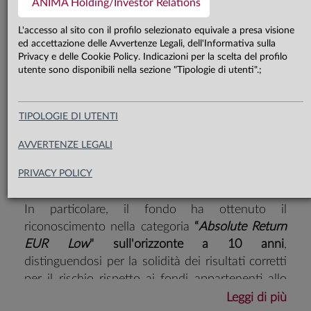
distinta nella categoria “Absolute
ANIMA Holding/Investor Relations
Return EUR Low” per la
L'accesso al sito con il profilo selezionato equivale a presa visione
performance a 10 anni
ed accettazione delle Avvertenze Legali, dell'Informativa sulla
Privacy e delle Cookie Policy. Indicazioni per la scelta del profilo
utente sono disponibili nella sezione "Tipologie di utenti".;
Il fondo
Anima Star High Potential Europe –
Classe
Prestige
, gestito da Lars Schickentanz,
TIPOLOGIE DI UTENTI
Responsabile Divisione Alpha Strategies, insieme
al suo team, è stato premiato all'edizione 2026
AVVERTENZE LEGALI
dei
LSEG
Lipper Fund Awards Europe
.
[1]
PRIVACY POLICY
In particolare, il fondo ha ottenuto il
riconoscimento nella categoria
“
Absolute Return
EUR Low
" sull'orizzonte a 10 anni
,
distinguendosi per la solidità dei risultati corretti
per il rischio rispetto ai fondi appartenenti allo
stesso universo di riferimento.
Leggi di più