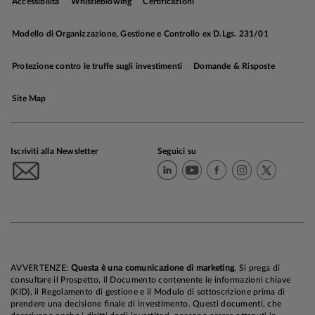
Accessibilità
Whistleblowing
Certificazioni
Modello di Organizzazione, Gestione e Controllo ex D.Lgs. 231/01
Protezione contro le truffe sugli investimenti
Domande & Risposte
Site Map
Sul fronte delle politiche monetarie, ci
attendiamo
due tagli dei tassi da parte della Fed
entro fine 2025 e un taglio della BCE a dicembre.
Iscriviti alla Newsletter
Seguici su
La BPoC sospenderà l’allentamento nel terzo
trimestre 2025, per riprenderlo nel quarto
.
Nota: documento chiuso all’8 ottobre 2025.
AVVERTENZE:
Questa è una comunicazione di marketing
. Si prega di
consultare il Prospetto, il Documento contenente le informazioni chiave
(KID), il Regolamento di gestione e il Modulo di sottoscrizione prima di
prendere una decisione finale di investimento. Questi documenti, che