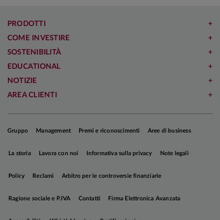
prudenti sull’azionario e costruttivi sui
un processo di normalizzazione dell’inflazione sui
governativi europei
servizi in fase di consolidamento (
Grafico
).
In
PRODOTTI
Cina, le misure di supporto ai consumi avviate
COME INVESTIRE
dalle Autorità saranno di supporto alla crescita
SOSTENIBILITÀ
nel 2026.
EDUCATIONAL
NOTIZIE
AREA CLIENTI
Gruppo
Management
Premi e riconoscimenti
Aree di business
La storia
Lavora con noi
Informativa sulla privacy
Note legali
Policy
Reclami
Arbitro per le controversie finanziarie
Ragione sociale e P.IVA
Contatti
Firma Elettronica Avanzata