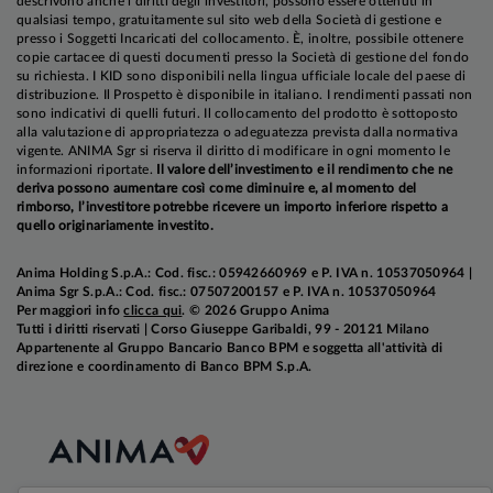
descrivono anche i diritti degli investitori, possono essere ottenuti in
qualsiasi tempo, gratuitamente sul sito web della Società di gestione e
presso i Soggetti Incaricati del collocamento. È, inoltre, possibile ottenere
copie cartacee di questi documenti presso la Società di gestione del fondo
su richiesta. I KID sono disponibili nella lingua ufficiale locale del paese di
distribuzione. Il Prospetto è disponibile in italiano. I rendimenti passati non
sono indicativi di quelli futuri. Il collocamento del prodotto è sottoposto
alla valutazione di appropriatezza o adeguatezza prevista dalla normativa
vigente. ANIMA Sgr si riserva il diritto di modificare in ogni momento le
informazioni riportate.
Il valore dell’investimento e il rendimento che ne
deriva possono aumentare così come diminuire e, al momento del
rimborso, l’investitore potrebbe ricevere un importo inferiore rispetto a
quello originariamente investito.
Anima Holding S.p.A.: Cod. fisc.: 05942660969 e P. IVA n. 10537050964 |
Anima Sgr S.p.A.: Cod. fisc.: 07507200157 e P. IVA n. 10537050964
Per maggiori info
clicca qui
. © 2026 Gruppo Anima
Tutti i diritti riservati | Corso Giuseppe Garibaldi, 99 - 20121 Milano
Appartenente al Gruppo Bancario Banco BPM e soggetta all'attività di
direzione e coordinamento di Banco BPM S.p.A.