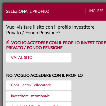
Togg
INGLESE
SELEZIONA IL PROFILO
navi
Torna agli articoli
13.10.2025
Vuoi visitare il sito con il profilo Investitore
Privato / Fondo Pensione?
GEOMETRIE DELLA
SÌ, VOGLIO ACCEDERE CON IL PROFILO INVESTITORE
PRIVATO / FONDO PENSIONE
NEUTRALITÀ
VAI AL SITO
Ci aspettiamo una modesta
NO, VOGLIO ACCEDERE CON IL PROFILO
accelerazione della crescita negli
Stati Uniti e in Area Euro dal quarto
Consulente/Collocatore
trimestre, con segnali di
Investitore Istituzionale
miglioramento qualitativo in Cina.