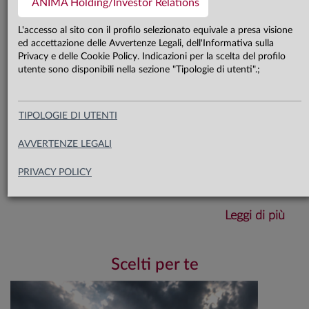
ANIMA Holding/Investor Relations
Sul fronte dell’inflazione, le pressioni
da dazi resteranno temporanee. In
L'accesso al sito con il profilo selezionato equivale a presa visione
ed accettazione delle Avvertenze Legali, dell'Informativa sulla
questo scenario, restiamo neutrali
Privacy e delle Cookie Policy. Indicazioni per la scelta del profilo
utente sono disponibili nella sezione "Tipologie di utenti".;
sui comparti azionario e
obbligazionario
TIPOLOGIE DI UTENTI
AVVERTENZE LEGALI
Scarica il documento completo
PRIVACY POLICY
Leggi di più
Il contesto di mercato si mantiene
complessivamente stabile, con bassa volatilità e
una progressiva normalizzazione delle variabili
Scelti per te
politiche. La debolezza strutturale del dollaro e
l’assenza di significativi cambiamenti nei
principali indicatori confermano una fase di