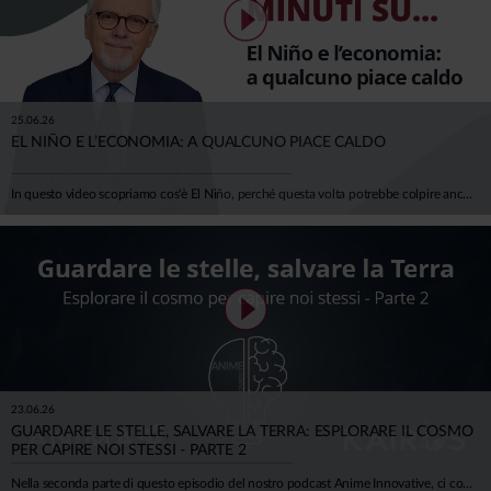
25.06.26
EL NIÑO E L’ECONOMIA: A QUALCUNO PIACE CALDO
In questo video scopriamo cos'è El Niño, perché questa volta potrebbe colpire anche il nostro continente e — soprattutto — quanto ci costa davvero il cambiamento climatico. Negli ultimi 50 anni gli eventi climatici estremi sono quintuplicati. L'Europa ha già perso oltre 500 miliardi di euro in un decennio, e la BCE stima che entro il 2050 i danni potrebbero erodere il 6% del PIL europeo. Per l'Italia, si parla di 150-200 miliardi di euro bruciati. El Niño durerà qualche mese. Il clima che stiamo costruendo, invece, durerà generazioni. Ci spiega tutto Mario Noera, Senior Climate Advisor di Anima.
23.06.26
GUARDARE LE STELLE, SALVARE LA TERRA: ESPLORARE IL COSMO
PER CAPIRE NOI STESSI - PARTE 2
Nella seconda parte di questo episodio del nostro podcast Anime Innovative, ci concentriamo sulla cosiddetta Space Economy, e su tutte le opportunità (e difficoltà) che possono nascere. Insieme all'astrofisico Luca Perri viaggiamo tra scienza, economia, meraviglia e concretezza.