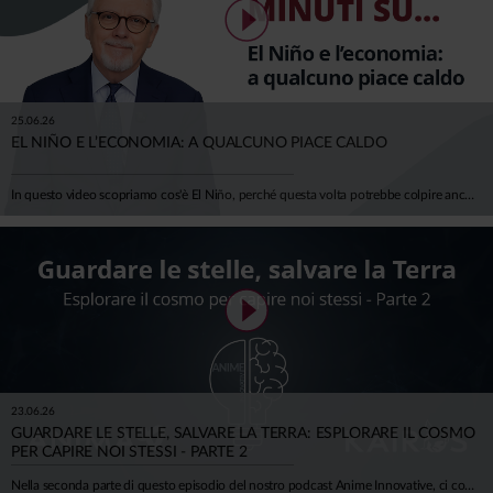
25.06.26
EL NIÑO E L’ECONOMIA: A QUALCUNO PIACE CALDO
In questo video scopriamo cos'è El Niño, perché questa volta potrebbe colpire anche il nostro continente e — soprattutto — quanto ci costa davvero il cambiamento climatico. Negli ultimi 50 anni gli eventi climatici estremi sono quintuplicati. L'Europa ha già perso oltre 500 miliardi di euro in un decennio, e la BCE stima che entro il 2050 i danni potrebbero erodere il 6% del PIL europeo. Per l'Italia, si parla di 150-200 miliardi di euro bruciati. El Niño durerà qualche mese. Il clima che stiamo costruendo, invece, durerà generazioni. Ci spiega tutto Mario Noera, Senior Climate Advisor di Anima.
23.06.26
GUARDARE LE STELLE, SALVARE LA TERRA: ESPLORARE IL COSMO
PER CAPIRE NOI STESSI - PARTE 2
Nella seconda parte di questo episodio del nostro podcast Anime Innovative, ci concentriamo sulla cosiddetta Space Economy, e su tutte le opportunità (e difficoltà) che possono nascere. Insieme all'astrofisico Luca Perri viaggiamo tra scienza, economia, meraviglia e concretezza.