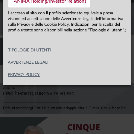
ANIMA Holding/Investor Relations
19.07.19
L'accesso al sito con il profilo selezionato equivale a presa
LE POLITICHE MONETARIE SUPPORTANO ANCORA I MERCATI
visione ed accettazione delle Avvertenze Legali, dell'Informativa
AZIONARI
sulla Privacy e delle Cookie Policy. Indicazioni per la scelta del
Con Claudia Collu, Stefano Magnani e Carlo Majolo.
profilo utente sono disponibili nella sezione "Tipologie di utenti".;
TIPOLOGIE DI UTENTI
AVVERTENZE LEGALI
PRIVACY POLICY
28.07.26
L'ESG È MORTO, LUNGA VITA ALL'ESG
Deflussi record negli Stati Uniti, crescita a doppia cifra in Europa. Con Alfonso Del Giudice, Professore Ordinario di Finanza Aziendale presso l'Università Cattolica, analizziamo perché il vero tema, oggi, non è più l'etichetta "verde", ma la capacità di misurare correttamente il rischio climatico all'interno di portafogli e bilanci aziendali, tra costi di transizione, rischi fisici e impatti su rendimenti attesi e sostenibilità del debito.