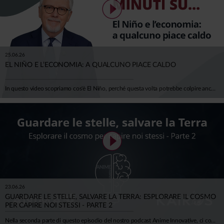
25.06.26
EL NIÑO E L’ECONOMIA: A QUALCUNO PIACE CALDO
In questo video scopriamo cos'è El Niño, perché questa volta potrebbe colpire anche il nostro continente e — soprattutto — quanto ci costa davvero il cambiamento climatico. Negli ultimi 50 anni gli eventi climatici estremi sono quintuplicati. L'Europa ha già perso oltre 500 miliardi di euro in un decennio, e la BCE stima che entro il 2050 i danni potrebbero erodere il 6% del PIL europeo. Per l'Italia, si parla di 150-200 miliardi di euro bruciati. El Niño durerà qualche mese. Il clima che stiamo costruendo, invece, durerà generazioni. Ci spiega tutto Mario Noera, Senior Climate Advisor di Anima.
23.06.26
GUARDARE LE STELLE, SALVARE LA TERRA: ESPLORARE IL COSMO
PER CAPIRE NOI STESSI - PARTE 2
Nella seconda parte di questo episodio del nostro podcast Anime Innovative, ci concentriamo sulla cosiddetta Space Economy, e su tutte le opportunità (e difficoltà) che possono nascere. Insieme all'astrofisico Luca Perri viaggiamo tra scienza, economia, meraviglia e concretezza.