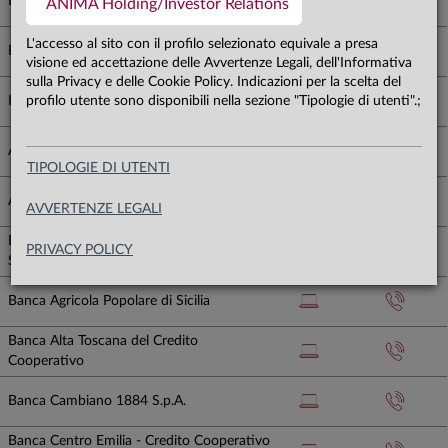
Banco BPM S.p.A.
ANIMA Holding/Investor Relations
L'accesso al sito con il profilo selezionato equivale a presa
Banca Aletti S.p.A.
visione ed accettazione delle Avvertenze Legali, dell'Informativa
sulla Privacy e delle Cookie Policy. Indicazioni per la scelta del
Kairos Partners Sgr S.p.A.
profilo utente sono disponibili nella sezione "Tipologie di utenti".;
Allianz Bank Financial Advisor S.p.A.
TIPOLOGIE DI UTENTI
Alto Adige Banca S.p.A. - Sudtìrol Bank AG
AVVERTENZE LEGALI
Banca 360 Credito Cooperativo FVG -
PRIVACY POLICY
Società Cooperativa
Banca Agricola Popolare di Sicilia
Banca Alta Toscana del Credito
Cooperativo
Banca Cambiano 1884 S.p.A.
Banca Centro Emilia - Credito Cooperativo