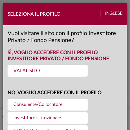
Toggle
INGLESE
SELEZIONA IL PROFILO
naviga
Elenco collocatori
Vuoi visitare il sito con il profilo Investitore
Privato / Fondo Pensione?
SÌ, VOGLIO ACCEDERE CON IL PROFILO
INVESTITORE PRIVATO / FONDO PENSIONE
VISUALIZZA I PRODOTTI
VAI AL SITO
RESETTA FILTRI
NO, VOGLIO ACCEDERE CON IL PROFILO
Istituto
Sito internet
Contatti
Consulente/Collocatore
Anima Sgr S.p.A.
Investitore Istituzionale