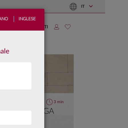
IT
IANO
INGLESE
TIZIE
AREA CLIENTI
nale
3 min
 DI UNA LUNGA