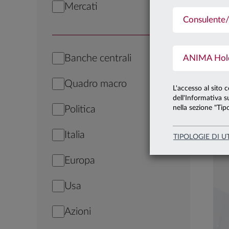
Mercati
Consulente/
Banche centrali
ANIMA Holdi
Quadro macro
L'accesso al sito 
dell'Informativa su
Politica
nella sezione "Tipo
Italia
TIPOLOGIE DI U
Europa
Usa
Azioni