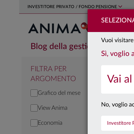
INVESTITORE PRIVATO / FONDO PENSIONE
SELEZIONA
PRODOTTI
Vuoi visitare 
Blog della gestione
Sì, voglio 
FILTRA PER
Vai al
ARGOMENTO
Grafico del mese
No, voglio ac
View Anima
Economia
Investitore