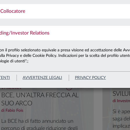
di Investment Advisory
Collocatore
Powell ha ribadito che la banca centrale agirà senza remor
sull’inflazione, anche a costo di sacrificare la crescita.
Grafico del mese
Banche centrali
Quadro macro
Obb
ng/Investor Relations
Azioni
Usa
con il profilo selezionato equivale a presa visione ed accettazione delle Avv
lla Privacy e delle Cookie Policy. Indicazioni per la scelta del profilo uten
logie di utenti".;
TENTI
AVVERTENZE LEGALI
PRIVACY POLICY
30.11.20
VARI
4 min
17.12.2021
SVILU
BCE, UN’ALTRA FRECCIA AL
di Invest
SUO ARCO
di Fabio Fois
Si è ape
saga del
La BCE ha di fatto annunciato un
implicaz
percorso di graduale riduzione degli