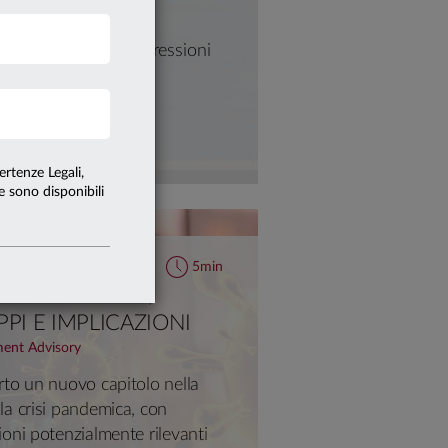
e per contenere le pressioni
ligazioni
ertenze Legali,
te sono disponibili
5min
21
ANTE OMICRON,
PPI E IMPLICAZIONI
ment Advisory
rto un nuovo capitolo nella
la crisi pandemica, con
ioni potenzialmente rilevanti