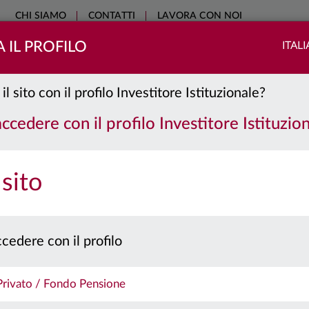
CHI SIAMO
CONTATTI
LAVORA CON NOI
 IL PROFILO
ITAL
COME INVESTIRE
SOSTENIBILITÀ
EDUCATIONAL
NO
il sito con il profilo Investitore Istituzionale?
accedere con il profilo Investitore Istituzio
 sito
cedere con il profilo
21.03.2022
FEDERAL RESERVE: PRIMO RIALZO
 Privato / Fondo Pensione
SERIE