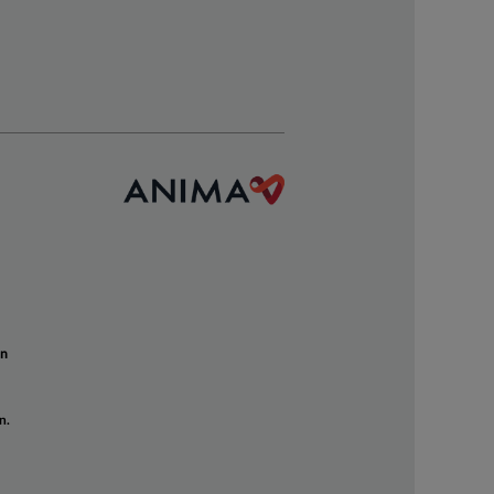
un
n.