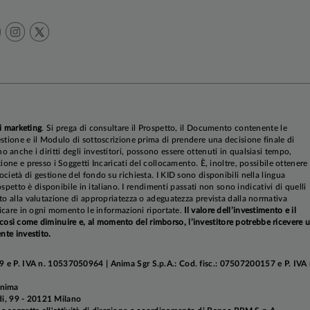
i marketing
. Si prega di consultare il Prospetto, il Documento contenente le
stione e il Modulo di sottoscrizione prima di prendere una decisione finale di
anche i diritti degli investitori, possono essere ottenuti in qualsiasi tempo,
ione e presso i Soggetti Incaricati del collocamento. È, inoltre, possibile ottenere
cietà di gestione del fondo su richiesta. I KID sono disponibili nella lingua
rospetto è disponibile in italiano. I rendimenti passati non sono indicativi di quelli
to alla valutazione di appropriatezza o adeguatezza prevista dalla normativa
ificare in ogni momento le informazioni riportate.
Il valore dell’investimento e il
sì come diminuire e, al momento del rimborso, l’investitore potrebbe ricevere 
nte investito.
 e P. IVA n. 10537050964 | Anima Sgr S.p.A.: Cod. fisc.: 07507200157 e P. IVA 
Anima
aldi, 99 - 20121 Milano