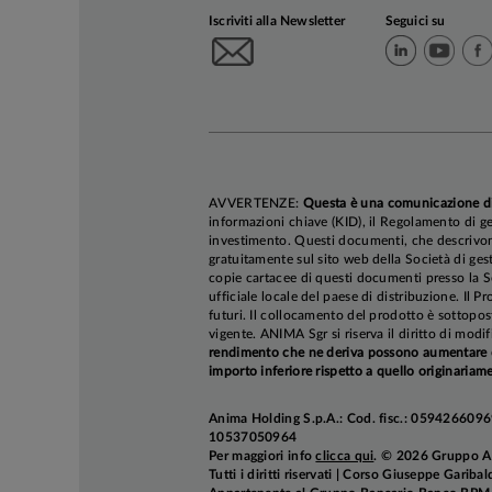
Iscriviti alla Newsletter
Seguici su
AVVERTENZE:
Questa è una comunicazione d
informazioni chiave (KID), il Regolamento di ge
investimento. Questi documenti, che descrivono 
gratuitamente sul sito web della Società di gest
copie cartacee di questi documenti presso la So
ufficiale locale del paese di distribuzione. Il P
futuri. Il collocamento del prodotto è sottopos
vigente. ANIMA Sgr si riserva il diritto di mod
rendimento che ne deriva possono aumentare co
importo inferiore rispetto a quello originariame
Anima Holding S.p.A.: Cod. fisc.: 05942660969
10537050964
Per maggiori info
clicca qui
. © 2026 Gruppo 
Tutti i diritti riservati | Corso Giuseppe Garib