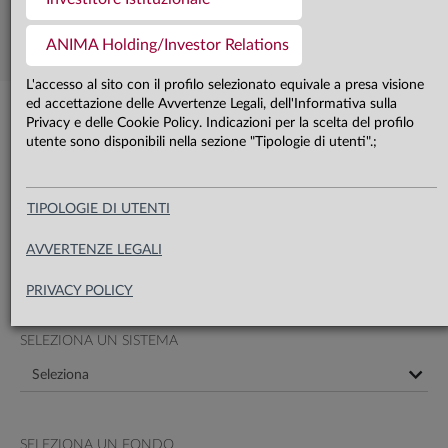
Progetto Esemplificativo
ANIMA Holding/Investor Relations
L'accesso al sito con il profilo selezionato equivale a presa visione
ed accettazione delle Avvertenze Legali, dell'Informativa sulla
Scopri com’è composto il portafoglio dei fondi
Privacy e delle Cookie Policy. Indicazioni per la scelta del profilo
utente sono disponibili nella sezione "Tipologie di utenti".;
SELEZIONA UNO O PIÙ FONDI
TIPOLOGIE DI UTENTI
SELEZIONA UN SISTEMA
AVVERTENZE LEGALI
PRIVACY POLICY
SELEZIONA UN SISTEMA
SELEZIONA UN FONDO