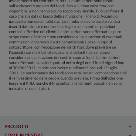
investimento nei confronti di terzi. Le simulazioni sono basate
sull'andamento passato dei fondi, fino all'ultima valorizzazione
disponibile, e non hanno alcuno scopo previsionale. Può verificarsi il
caso che alla data di lancio della simulazione il Piano di Accumulo
ipotizzato non sia completato. Le simulazioni sono basate sui dati
inseriti dall'utente e non sono collegate alle eventuali posizioni
contabili effettive dei clienti. Le simulazioni sono effettuate a puro
scopo esemplificativo e non considerano l'applicazione di eventuali
commissioni d'ingresso o altre commissioni/s pese in capo al
sottoscrittore, con l'eccezione dei diritti fissi, dove previsti e se
l'apposita casella è barrata (opzione di default). Le simulazioni
considerano l'applicazione dei costi in capo ai fondi. Le simulazioni
sono effettuate su valori quota al netto degli oneri fiscali vigenti fino
al 30/06/2011, esprimono invece rendimenti lordi dal 1° luglio
2011. Le performance dei fondi sono total return, comprendono cioè
il reinvestimento delle cedole quando previste. Prima dell'adesione
leggere il KIID, nonché il Prospetto . I rendimenti passati non sono
indicativi di quelli futuri.
PRODOTTI
COME INVESTIRE