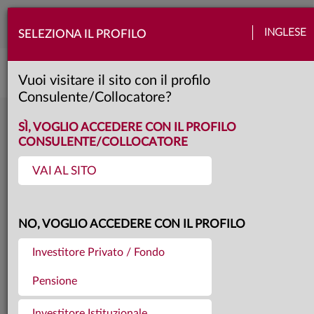
Togg
INGLESE
SELEZIONA IL PROFILO
navi
Confronta portafoglio fondi
Vuoi visitare il sito con il profilo
Consulente/Collocatore?
SÌ, VOGLIO ACCEDERE CON IL PROFILO
VISUALIZZA I SIMULATORI
CONSULENTE/COLLOCATORE
VAI AL SITO
Simulatore PAC
Confronta Rendimenti Fondi
NO, VOGLIO ACCEDERE CON IL PROFILO
Rendimento Portafoglio
Investitore Privato / Fondo
Pensione
Confronta Portafogli Fondi
Investitore Istituzionale