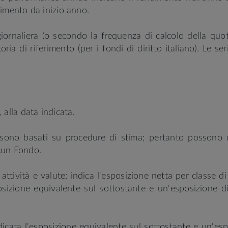
dimento da inizio anno.
 giornaliera (o secondo la frequenza di calcolo della q
ria di riferimento (per i fondi di diritto italiano). Le se
 alla data indicata.
, sono basati su procedure di stima; pertanto possono dis
cun Fondo.
tività e valute: indica l'esposizione netta per classe di 
sposizione equivalente sul sottostante e un'esposizione 
icata l'esposizione equivalente sul sottostante e un'espo