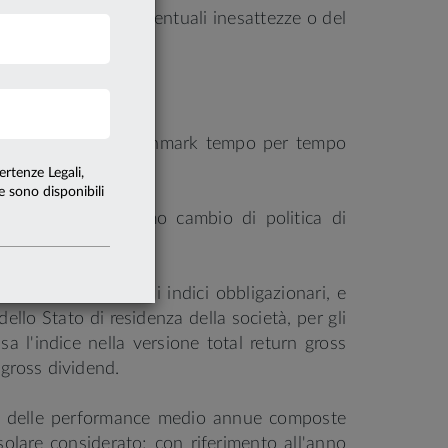
m non risponde di eventuali inesattezze o del
i considerano il benchmark tempo per tempo
ertenze Legali,
te sono disponibili
 la data dell'ultimo cambio di politica di
delle cedole per gli indici obbligazionari, e
dello Stato di residenza della società, per gli
sa l'indice nella versione total return gross
 gross dividend.
nto delle performance medio annue composte
olare considerato; con riferimento all'anno