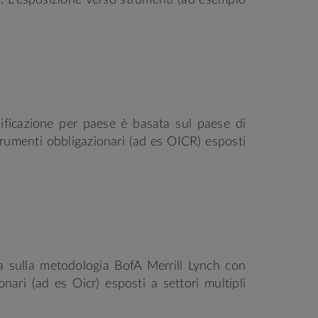
). L'esposizione verso strumenti (ad esempio
sificazione per paese è basata sul paese di
strumenti obbligazionari (ad es OICR) esposti
ta sulla metodologia BofA Merrill Lynch con
onari (ad es Oicr) esposti a settori multipli