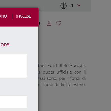
IT
IANO
INGLESE
TIZIE
AREA CLIENTI
tore
izione (né gli eventuali costi di rimborso) a
ate sulla base della quota ufficiale con il
o non diviso in classi sono, per i fondi di
odo successivo e, per i fondi di diritto estero,
.