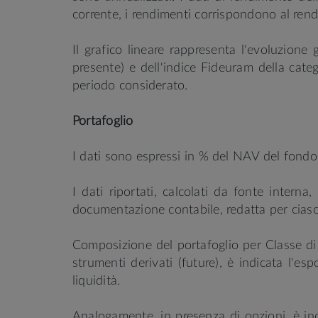
corrente, i rendimenti corrispondono al ren
Il grafico lineare rappresenta l'evoluzione
presente) e dell'indice Fideuram della catego
periodo considerato.
Portafoglio
I dati sono espressi in % del NAV del fondo,
I dati riportati, calcolati da fonte interna
documentazione contabile, redatta per cias
Composizione del portafoglio per Classe di at
strumenti derivati (future), è indicata l'e
liquidità.
Analogamente, in presenza di opzioni, è ind