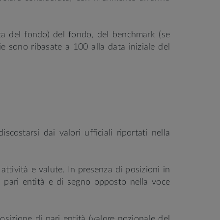
uota del fondo) del fondo, del benchmark (se
rie sono ribasate a 100 alla data iniziale del
costarsi dai valori ufficiali riportati nella
attività e valute. In presenza di posizioni in
di pari entità e di segno opposto nella voce
sizione di pari entità (valore nozionale del