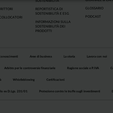
GIORNALE & CAF
SOSTENIBILITÀ
GLOSSARIO
RITTORI
REPORTISTICA DI
SOSTENIBILITÀ E ESG
PODCAST
COLLOCATORI
INFORMAZIONI SULLA
SOSTENIBILITÀ DEI
PRODOTTI
iconoscimenti
Aree di business
La storia
Lavora con noi
Arbitro per le controversie finanziarie
Ragione sociale e P.IVA
C
à
Whistleblowing
Certificazioni
llo ex D.Lgs. 231/01
Protezione contro le truffe sugli investimenti