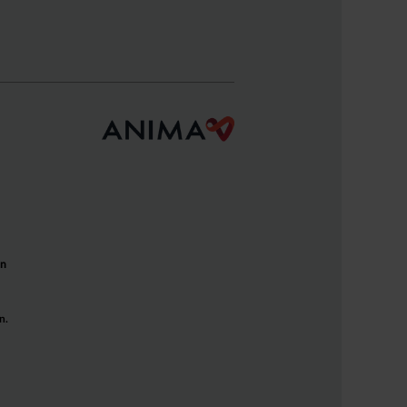
un
n.