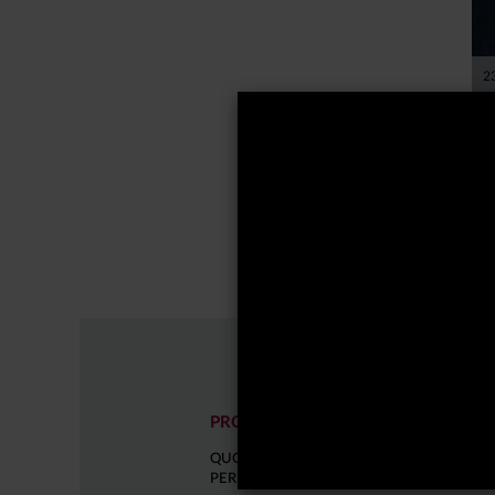
2
G
E
P
PRODOTTI
COME I
QUOTAZIONI E
DOCUME
PERFORMANCE
D'OFFER