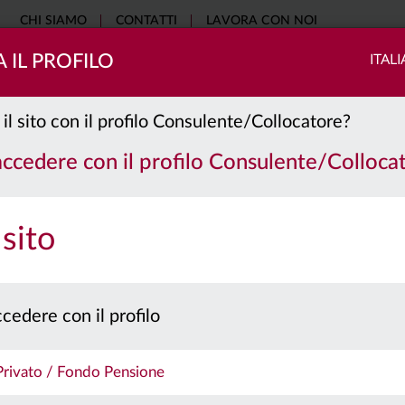
CHI SIAMO
CONTATTI
LAVORA CON NOI
 IL PROFILO
ITAL
COME INVESTIRE
SOSTENIBILITÀ
EDUCATIONAL
NO
 il sito con il profilo Consulente/Collocatore?
 accedere con il profilo Consulente/Colloca
 sito
cedere con il profilo
 Privato / Fondo Pensione