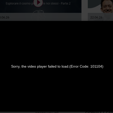
3.06.26
22.06.26
UARDARE LE STELLE, SALVARE LA TERRA:
PERCHÉ PER 
SPLORARE IL COSMO PER CAPIRE NOI STESSI -
PENSIONE È 
ARTE 2
Nella seconda parte di questo episodio del nostro podcast Anime Innovative, ci concentriamo sulla cosiddetta Space Economy, e su tutte le opportunità (e difficoltà) che possono nascere. Insieme all'astrofisico Luca Perri viaggiamo tra scienza, economia, meraviglia e concretezza.
CARICA ALTRI
Sorry, the video player failed to load.
(Error Code: 101104)
NVESTIRE
SOSTENIBILITÀ
EDUCATIONAL
NTAZIONE
INFORMATIVA
GUIDA AL RISPA
TA
SOCIETARIA DI