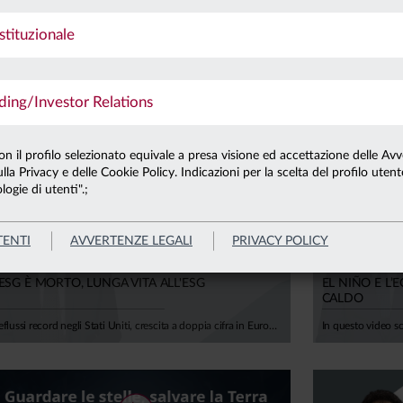
0.01.20
stituzionale
BCE, “NUOVI” PIR E GLI ALTRI TEMI CHIA
ANIMA
ng/Investor Relations
a registrazione del webinar ANIMA Live del 23 gennaio.
con il profilo selezionato equivale a presa visione ed accettazione delle Avv
lla Privacy e delle Cookie Policy. Indicazioni per la scelta del profilo uten
logie di utenti".;
TENTI
AVVERTENZE LEGALI
PRIVACY POLICY
8.07.26
25.06.26
'ESG È MORTO, LUNGA VITA ALL'ESG
EL NIÑO E L
CALDO
Deflussi record negli Stati Uniti, crescita a doppia cifra in Europa. Con Alfonso Del Giudice, Professore Ordinario di Finanza Aziendale presso l'Università Cattolica, analizziamo perché il vero tema, oggi, non è più l'etichetta "verde", ma la capacità di misurare correttamente il rischio climatico all'interno di portafogli e bilanci aziendali, tra costi di transizione, rischi fisici e impatti su rendimenti attesi e sostenibilità del debito.