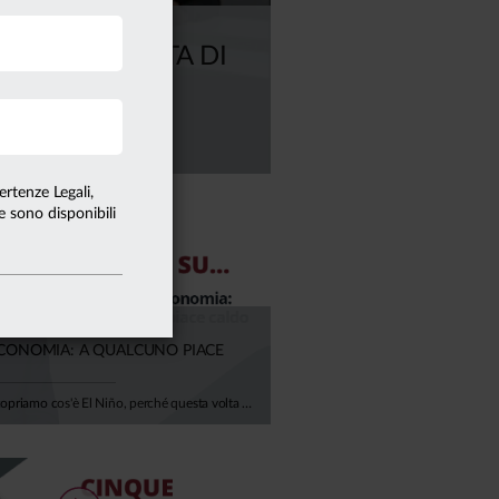
VE DELL’OFFERTA DI
ertenze Legali,
te sono disponibili
’ECONOMIA: A QUALCUNO PIACE
In questo video scopriamo cos'è El Niño, perché questa volta potrebbe colpire anche il nostro continente e — soprattutto — quanto ci costa davvero il cambiamento climatico. Negli ultimi 50 anni gli eventi climatici estremi sono quintuplicati. L'Europa ha già perso oltre 500 miliardi di euro in un decennio, e la BCE stima che entro il 2050 i danni potrebbero erodere il 6% del PIL europeo. Per l'Italia, si parla di 150-200 miliardi di euro bruciati. El Niño durerà qualche mese. Il clima che stiamo costruendo, invece, durerà generazioni. Ci spiega tutto Mario Noera, Senior Climate Advisor di Anima.