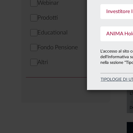
Webinar
3
Investitore I
Prodotti
Educational
ANIMA Holdi
L
Fondo Pensione
L'accesso al sito 
dell'Informativa su
Altri
nella sezione "Tipo
TIPOLOGIE DI U
2
L