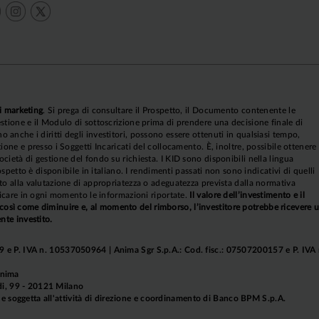
i marketing
. Si prega di consultare il Prospetto, il Documento contenente le
stione e il Modulo di sottoscrizione prima di prendere una decisione finale di
anche i diritti degli investitori, possono essere ottenuti in qualsiasi tempo,
ione e presso i Soggetti Incaricati del collocamento. È, inoltre, possibile ottenere
cietà di gestione del fondo su richiesta. I KID sono disponibili nella lingua
rospetto è disponibile in italiano. I rendimenti passati non sono indicativi di quelli
to alla valutazione di appropriatezza o adeguatezza prevista dalla normativa
ificare in ogni momento le informazioni riportate.
Il valore dell’investimento e il
sì come diminuire e, al momento del rimborso, l’investitore potrebbe ricevere 
nte investito.
 e P. IVA n. 10537050964 | Anima Sgr S.p.A.: Cod. fisc.: 07507200157 e P. IVA 
Anima
aldi, 99 - 20121 Milano
soggetta all'attività di direzione e coordinamento di Banco BPM S.p.A.