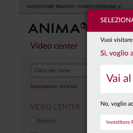
INVESTITORE PRIVATO / FONDO PENSIONE
SELEZIONA
PRODOTTI
Vuoi visitare
Video center
Sì, voglio
Vai al
Selezionare un'area
No, voglio ac
VIDEO CENTER
Mercati
Investitore