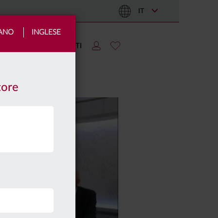
IT
IANO
INGLESE
TIZIE
AREA CLIENTI
tore