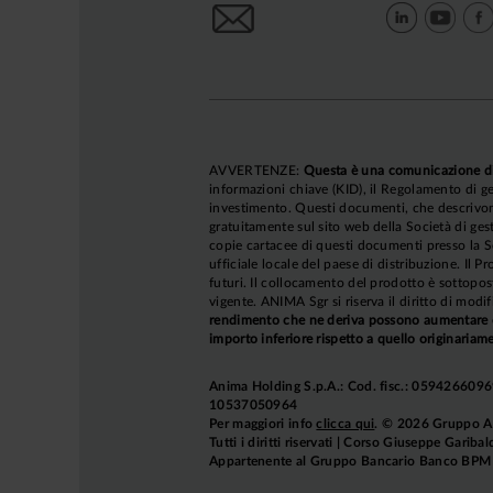
AVVERTENZE:
Questa è una comunicazione d
informazioni chiave (KID), il Regolamento di ge
investimento. Questi documenti, che descrivono 
gratuitamente sul sito web della Società di gest
copie cartacee di questi documenti presso la So
ufficiale locale del paese di distribuzione. Il P
futuri. Il collocamento del prodotto è sottopos
vigente. ANIMA Sgr si riserva il diritto di mod
rendimento che ne deriva possono aumentare co
importo inferiore rispetto a quello originariame
Anima Holding S.p.A.: Cod. fisc.: 05942660969
10537050964
Per maggiori info
clicca qui
. © 2026 Gruppo 
Tutti i diritti riservati | Corso Giuseppe Garib
Appartenente al Gruppo Bancario Banco BPM e 