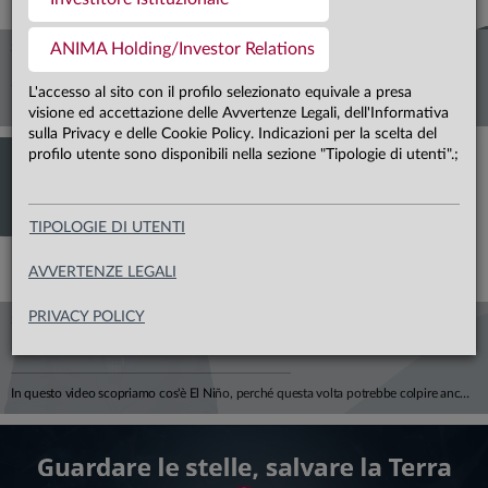
ANIMA Holding/Investor Relations
28.07.26
L'ESG È MORTO, LUNGA VITA ALL'ESG
L'accesso al sito con il profilo selezionato equivale a presa
Deflussi record negli Stati Uniti, crescita a doppia cifra in Europa. Con Alfonso Del Giudice, Professore Ordinario di Finanza Aziendale presso l'Università Cattolica, analizziamo perché il vero tema, oggi, non è più l'etichetta "verde", ma la capacità di misurare correttamente il rischio climatico all'interno di portafogli e bilanci aziendali, tra costi di transizione, rischi fisici e impatti su rendimenti attesi e sostenibilità del debito.
visione ed accettazione delle Avvertenze Legali, dell'Informativa
sulla Privacy e delle Cookie Policy. Indicazioni per la scelta del
profilo utente sono disponibili nella sezione "Tipologie di utenti".;
TIPOLOGIE DI UTENTI
AVVERTENZE LEGALI
PRIVACY POLICY
25.06.26
EL NIÑO E L’ECONOMIA: A QUALCUNO PIACE CALDO
In questo video scopriamo cos'è El Niño, perché questa volta potrebbe colpire anche il nostro continente e — soprattutto — quanto ci costa davvero il cambiamento climatico. Negli ultimi 50 anni gli eventi climatici estremi sono quintuplicati. L'Europa ha già perso oltre 500 miliardi di euro in un decennio, e la BCE stima che entro il 2050 i danni potrebbero erodere il 6% del PIL europeo. Per l'Italia, si parla di 150-200 miliardi di euro bruciati. El Niño durerà qualche mese. Il clima che stiamo costruendo, invece, durerà generazioni. Ci spiega tutto Mario Noera, Senior Climate Advisor di Anima.