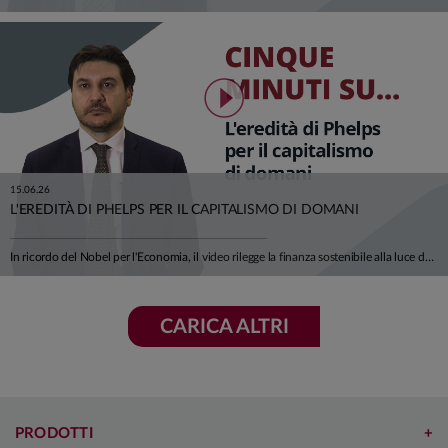
15.06.26
L'EREDITÀ DI PHELPS PER IL CAPITALISMO DI DOMANI
In ricordo del Nobel per l'Economia, il video rilegge la finanza sostenibile alla luce del suo pensiero: non un vincolo imposto all'economia, ma una condizione del suo sviluppo futuro. Dalla credibilità della transizione ai settori hard-to-abate, fino alla centralità della "S" di ESG, un invito a orientare il capitale verso innovazione, lavoro di qualità e prosperità condivisa. Ci racconta tutto Alfonso Del Giudice, Professore Ordinario di Finanza Aziendale presso l'Università Cattolica.
CARICA ALTRI
PRODOTTI