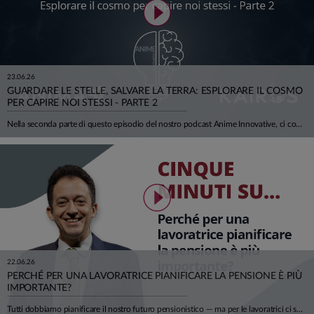
23.06.26
GUARDARE LE STELLE, SALVARE LA TERRA: ESPLORARE IL COSMO
PER CAPIRE NOI STESSI - PARTE 2
Nella seconda parte di questo episodio del nostro podcast Anime Innovative, ci concentriamo sulla cosiddetta Space Economy, e su tutte le opportunità (e difficoltà) che possono nascere. Insieme all'astrofisico Luca Perri viaggiamo tra scienza, economia, meraviglia e concretezza.
22.06.26
PERCHÉ PER UNA LAVORATRICE PIANIFICARE LA PENSIONE È PIÙ
IMPORTANTE?
Tutti dobbiamo pianificare il nostro futuro pensionistico — ma per le lavoratrici ci sono cinque motivi in più per farlo con urgenza. In questo episodio Andrea Carbone di Smileconomy li analizza uno per uno, con dati concreti e una prospettiva che riguarda milioni di donne in Italia. Le retribuzioni femminili sono in media il 22% più basse di quelle maschili, anche a causa di maternità, part-time e carriere discontinue. Nel sistema contributivo, guadagnare meno significa versare meno contributi: le neo-pensionate del 2024 hanno ricevuto assegni inferiori del 29% rispetto ai neo-pensionati. A questo si aggiunge un'attesa di vita di quasi 3 anni superiore a quella maschile a 65 anni: più tempo da coprire, con meno risorse disponibili. Ma non finisce qui. Vivere più a lungo espone a una maggiore probabilità di non autosufficienza — dopo i 75 anni una donna su due ha limitazioni nelle attività quotidiane — e, dato che le spose sono mediamente più giovani degli sposi di circa 3 anni, c'è una concreta probabilità di affrontare in media 6 anni di longevità da sola, senza il supporto del partner. Cinque ragioni per cui pianificare una rendita integrativa — attraverso i fondi pensione — e riflettere per tempo sui propri bisogni sanitari e assistenziali non è un'opzione, ma una priorità.