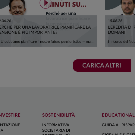
2.06.26
15.06.26
ERCHÉ PER UNA LAVORATRICE PIANIFICARE LA
L'EREDITÀ DI
ENSIONE È PIÙ IMPORTANTE?
DOMANI
Tutti dobbiamo pianificare il nostro futuro pensionistico — ma per le lavoratrici ci sono cinque motivi in più per farlo con urgenza. In questo episodio Andrea Carbone di Smileconomy li analizza uno per uno, con dati concreti e una prospettiva che riguarda milioni di donne in Italia. Le retribuzioni femminili sono in media il 22% più basse di quelle maschili, anche a causa di maternità, part-time e carriere discontinue. Nel sistema contributivo, guadagnare meno significa versare meno contributi: le neo-pensionate del 2024 hanno ricevuto assegni inferiori del 29% rispetto ai neo-pensionati. A questo si aggiunge un'attesa di vita di quasi 3 anni superiore a quella maschile a 65 anni: più tempo da coprire, con meno risorse disponibili. Ma non finisce qui. Vivere più a lungo espone a una maggiore probabilità di non autosufficienza — dopo i 75 anni una donna su due ha limitazioni nelle attività quotidiane — e, dato che le spose sono mediamente più giovani degli sposi di circa 3 anni, c'è una concreta probabilità di affrontare in media 6 anni di longevità da sola, senza il supporto del partner. Cinque ragioni per cui pianificare una rendita integrativa — attraverso i fondi pensione — e riflettere per tempo sui propri bisogni sanitari e assistenziali non è un'opzione, ma una priorità.
CARICA ALTRI
NVESTIRE
SOSTENIBILITÀ
EDUCATIONAL
NTAZIONE
INFORMATIVA
GUIDA AL RISPA
TA
SOCIETARIA DI