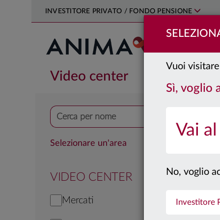
INVESTITORE PRIVATO / FONDO PENSIONE
SELEZIONA
PRODOTTI
Vuoi visitare
Video center
Sì, voglio
Vai al
Selezionare un'area
No, voglio ac
VIDEO CENTER
Mercati
Investitore