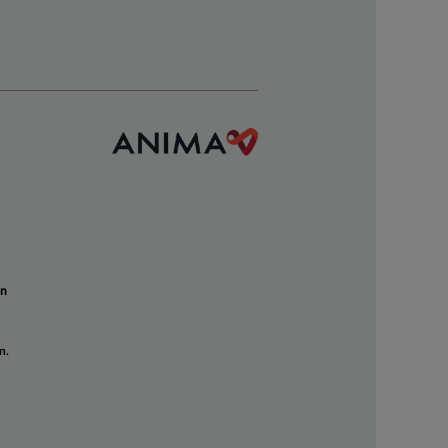
un
n.