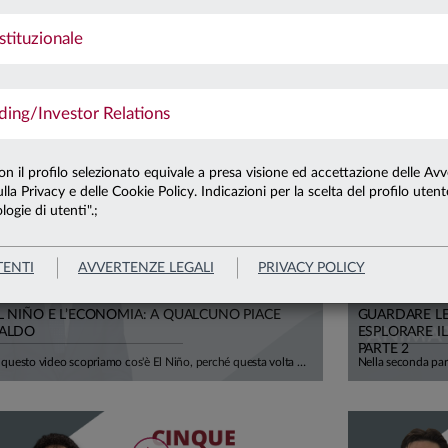
stituzionale
8.07.26
L'ESG È MORTO, LUNGA VITA ALL'ESG
ng/Investor Relations
con il profilo selezionato equivale a presa visione ed accettazione delle Avv
lla Privacy e delle Cookie Policy. Indicazioni per la scelta del profilo uten
logie di utenti".;
TENTI
AVVERTENZE LEGALI
PRIVACY POLICY
5.06.26
23.06.26
L NIÑO E L’ECONOMIA: A QUALCUNO PIACE
GUARDARE LE 
ALDO
ESPLORARE IL
PARTE 2
In questo video scopriamo cos'è El Niño, perché questa volta potrebbe colpire anche il nostro continente e — soprattutto — quanto ci costa davvero il cambiamento climatico. Negli ultimi 50 anni gli eventi climatici estremi sono quintuplicati. L'Europa ha già perso oltre 500 miliardi di euro in un decennio, e la BCE stima che entro il 2050 i danni potrebbero erodere il 6% del PIL europeo. Per l'Italia, si parla di 150-200 miliardi di euro bruciati. El Niño durerà qualche mese. Il clima che stiamo costruendo, invece, durerà generazioni. Ci spiega tutto Mario Noera, Senior Climate Advisor di Anima.