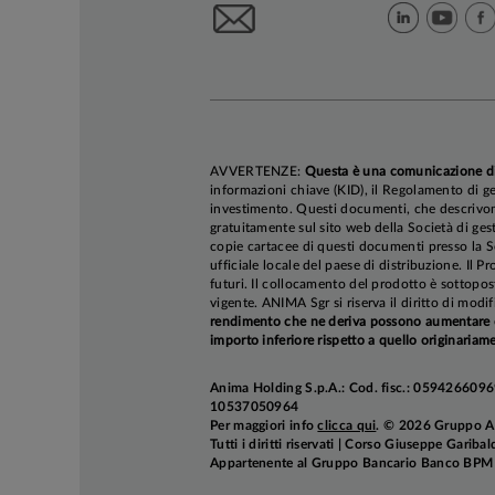
AVVERTENZE:
Questa è una comunicazione d
informazioni chiave (KID), il Regolamento di ge
investimento. Questi documenti, che descrivono 
gratuitamente sul sito web della Società di gest
copie cartacee di questi documenti presso la So
ufficiale locale del paese di distribuzione. Il P
futuri. Il collocamento del prodotto è sottopos
vigente. ANIMA Sgr si riserva il diritto di mod
rendimento che ne deriva possono aumentare co
importo inferiore rispetto a quello originariame
Anima Holding S.p.A.: Cod. fisc.: 05942660969
10537050964
Per maggiori info
clicca qui
. © 2026 Gruppo 
Tutti i diritti riservati | Corso Giuseppe Garib
Appartenente al Gruppo Bancario Banco BPM e 