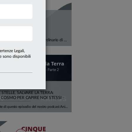
Deflussi record negli Stati Uniti, crescita a doppia cifra in Europa. Con Alfonso Del Giudice, Professore Ordinario di Finanza Aziendale presso l'Università Cattolica, analizziamo perché il vero tema, oggi, non è più l'etichetta "verde", ma la capacità di misurare correttamente il rischio climatico all'interno di portafogli e bilanci aziendali, tra costi di transizione, rischi fisici e impatti su rendimenti attesi e sostenibilità del debito.
ertenze Legali,
te sono disponibili
STELLE, SALVARE LA TERRA:
 COSMO PER CAPIRE NOI STESSI -
Nella seconda parte di questo episodio del nostro podcast Anime Innovative, ci concentriamo sulla cosiddetta Space Economy, e su tutte le opportunità (e difficoltà) che possono nascere. Insieme all'astrofisico Luca Perri viaggiamo tra scienza, economia, meraviglia e concretezza.