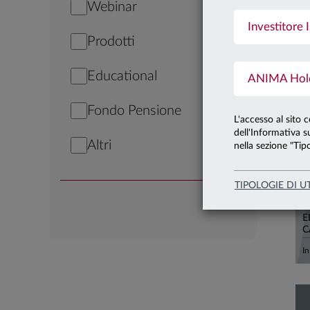
Webinar
Investitore I
2
Prodotti
Educational
ANIMA Holdi
Fondo Pensione
L'accesso al sito 
dell'Informativa su
Altri
nella sezione "Tipo
TIPOLOGIE DI U
2
E
C