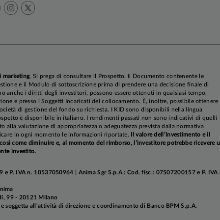
i marketing
. Si prega di consultare il Prospetto, il Documento contenente le
stione e il Modulo di sottoscrizione prima di prendere una decisione finale di
anche i diritti degli investitori, possono essere ottenuti in qualsiasi tempo,
ione e presso i Soggetti Incaricati del collocamento. È, inoltre, possibile ottenere
cietà di gestione del fondo su richiesta. I KID sono disponibili nella lingua
rospetto è disponibile in italiano. I rendimenti passati non sono indicativi di quelli
to alla valutazione di appropriatezza o adeguatezza prevista dalla normativa
ificare in ogni momento le informazioni riportate.
Il valore dell’investimento e il
sì come diminuire e, al momento del rimborso, l’investitore potrebbe ricevere 
nte investito.
 e P. IVA n. 10537050964 | Anima Sgr S.p.A.: Cod. fisc.: 07507200157 e P. IVA 
Anima
aldi, 99 - 20121 Milano
soggetta all'attività di direzione e coordinamento di Banco BPM S.p.A.