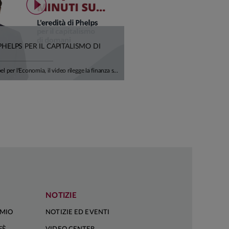
 PHELPS PER IL CAPITALISMO DI
In ricordo del Nobel per l'Economia, il video rilegge la finanza sostenibile alla luce del suo pensiero: non un vincolo imposto all'economia, ma una condizione del suo sviluppo futuro. Dalla credibilità della transizione ai settori hard-to-abate, fino alla centralità della "S" di ESG, un invito a orientare il capitale verso innovazione, lavoro di qualità e prosperità condivisa. Ci racconta tutto Alfonso Del Giudice, Professore Ordinario di Finanza Aziendale presso l'Università Cattolica.
NOTIZIE
RMIO
NOTIZIE ED EVENTI