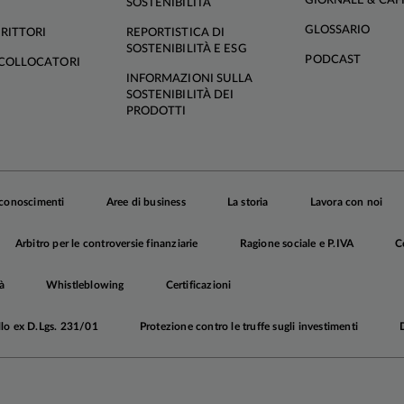
GIORNALE & CAF
SOSTENIBILITÀ
GLOSSARIO
RITTORI
REPORTISTICA DI
SOSTENIBILITÀ E ESG
PODCAST
COLLOCATORI
INFORMAZIONI SULLA
SOSTENIBILITÀ DEI
PRODOTTI
iconoscimenti
Aree di business
La storia
Lavora con noi
Arbitro per le controversie finanziarie
Ragione sociale e P.IVA
C
à
Whistleblowing
Certificazioni
llo ex D.Lgs. 231/01
Protezione contro le truffe sugli investimenti