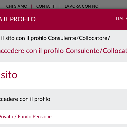
CHI SIAMO
CONTATTI
LAVORA CON NOI
 IL PROFILO
ITAL
COME INVESTIRE
SOSTENIBILITÀ
EDUCATIONAL
NO
 il sito con il profilo Consulente/Collocatore?
 accedere con il profilo Consulente/Colloca
 sito
cedere con il profilo
 Privato / Fondo Pensione