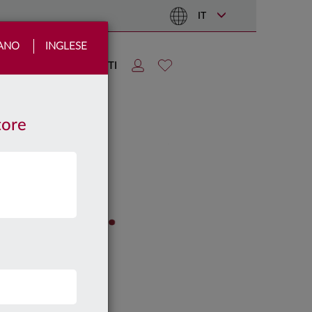
IT
IANO
INGLESE
TIZIE
AREA CLIENTI
tore