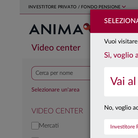
INVESTITORE PRIVATO / FONDO PENSIONE
SELEZIONA
PRODOTTI
Vuoi visitare
Video center
Sì, voglio
Vai al
Selezionare un'area
No, voglio ac
VIDEO CENTER
Mercati
Investitore