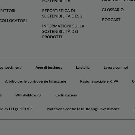
GIORNALE & CAF
SOSTENIBILITÀ
GLOSSARIO
RITTORI
REPORTISTICA DI
SOSTENIBILITÀ E ESG
PODCAST
COLLOCATORI
INFORMAZIONI SULLA
SOSTENIBILITÀ DEI
PRODOTTI
iconoscimenti
Aree di business
La storia
Lavora con noi
Arbitro per le controversie finanziarie
Ragione sociale e P.IVA
C
à
Whistleblowing
Certificazioni
llo ex D.Lgs. 231/01
Protezione contro le truffe sugli investimenti