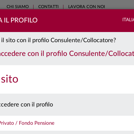
CHI SIAMO
CONTATTI
LAVORA CON NOI
 IL PROFILO
ITAL
COME INVESTIRE
SOSTENIBILITÀ
EDUCATIONAL
NO
 il sito con il profilo Consulente/Collocatore?
 accedere con il profilo Consulente/Colloca
 sito
cedere con il profilo
 Privato / Fondo Pensione