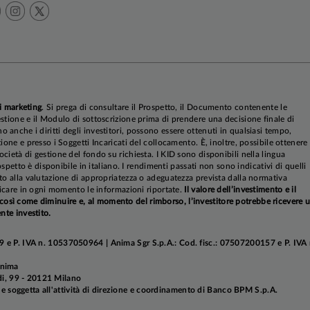
i marketing
. Si prega di consultare il Prospetto, il Documento contenente le
stione e il Modulo di sottoscrizione prima di prendere una decisione finale di
anche i diritti degli investitori, possono essere ottenuti in qualsiasi tempo,
ione e presso i Soggetti Incaricati del collocamento. È, inoltre, possibile ottenere
cietà di gestione del fondo su richiesta. I KID sono disponibili nella lingua
rospetto è disponibile in italiano. I rendimenti passati non sono indicativi di quelli
to alla valutazione di appropriatezza o adeguatezza prevista dalla normativa
ificare in ogni momento le informazioni riportate.
Il valore dell’investimento e il
sì come diminuire e, al momento del rimborso, l’investitore potrebbe ricevere 
nte investito.
 e P. IVA n. 10537050964 | Anima Sgr S.p.A.: Cod. fisc.: 07507200157 e P. IVA 
Anima
aldi, 99 - 20121 Milano
soggetta all'attività di direzione e coordinamento di Banco BPM S.p.A.