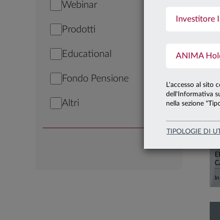
Webinar
Investitore I
2
Prodotti
Educational
ANIMA Holdi
Fondo Pensione
L'accesso al sito 
dell'Informativa su
Altri
nella sezione "Tipo
TIPOLOGIE DI U
2
E
C