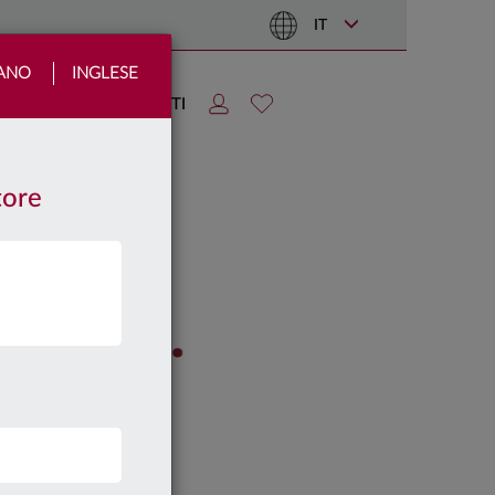
IT
IANO
INGLESE
TIZIE
AREA CLIENTI
tore