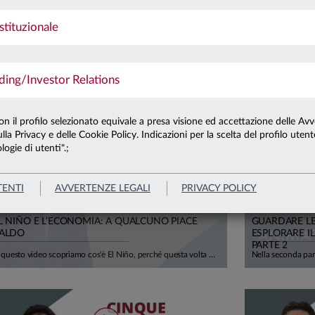
stituzionale
8.07.26
L'ESG È MORTO, LUNGA VITA ALL'ESG
ng/Investor Relations
con il profilo selezionato equivale a presa visione ed accettazione delle Avv
lla Privacy e delle Cookie Policy. Indicazioni per la scelta del profilo uten
logie di utenti".;
TENTI
AVVERTENZE LEGALI
PRIVACY POLICY
5.06.26
23.06.26
L NIÑO E L’ECONOMIA: A QUALCUNO PIACE
GUARDARE LE 
ALDO
ESPLORARE IL
PARTE 2
In questo video scopriamo cos'è El Niño, perché questa volta potrebbe colpire anche il nostro continente e — soprattutto — quanto ci costa davvero il cambiamento climatico. Negli ultimi 50 anni gli eventi climatici estremi sono quintuplicati. L'Europa ha già perso oltre 500 miliardi di euro in un decennio, e la BCE stima che entro il 2050 i danni potrebbero erodere il 6% del PIL europeo. Per l'Italia, si parla di 150-200 miliardi di euro bruciati. El Niño durerà qualche mese. Il clima che stiamo costruendo, invece, durerà generazioni. Ci spiega tutto Mario Noera, Senior Climate Advisor di Anima.