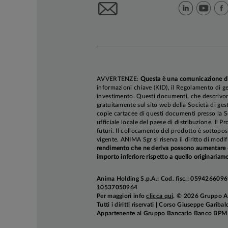
AVVERTENZE:
Questa è una comunicazione d
informazioni chiave (KID), il Regolamento di ge
investimento. Questi documenti, che descrivono 
gratuitamente sul sito web della Società di gest
copie cartacee di questi documenti presso la So
ufficiale locale del paese di distribuzione. Il P
futuri. Il collocamento del prodotto è sottopos
vigente. ANIMA Sgr si riserva il diritto di mod
rendimento che ne deriva possono aumentare co
importo inferiore rispetto a quello originariame
Anima Holding S.p.A.: Cod. fisc.: 05942660969
10537050964
Per maggiori info
clicca qui
. © 2026 Gruppo 
Tutti i diritti riservati | Corso Giuseppe Garib
Appartenente al Gruppo Bancario Banco BPM e 