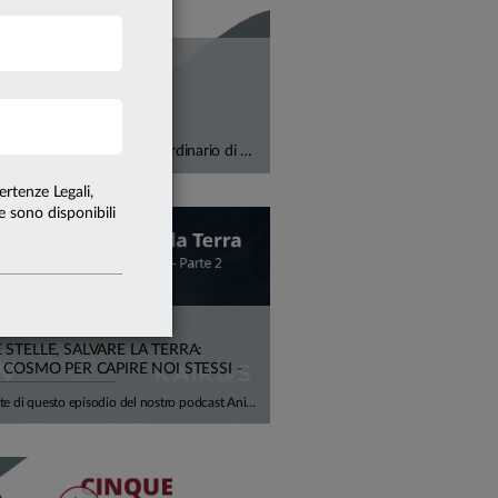
Deflussi record negli Stati Uniti, crescita a doppia cifra in Europa. Con Alfonso Del Giudice, Professore Ordinario di Finanza Aziendale presso l'Università Cattolica, analizziamo perché il vero tema, oggi, non è più l'etichetta "verde", ma la capacità di misurare correttamente il rischio climatico all'interno di portafogli e bilanci aziendali, tra costi di transizione, rischi fisici e impatti su rendimenti attesi e sostenibilità del debito.
ertenze Legali,
te sono disponibili
STELLE, SALVARE LA TERRA:
 COSMO PER CAPIRE NOI STESSI -
Nella seconda parte di questo episodio del nostro podcast Anime Innovative, ci concentriamo sulla cosiddetta Space Economy, e su tutte le opportunità (e difficoltà) che possono nascere. Insieme all'astrofisico Luca Perri viaggiamo tra scienza, economia, meraviglia e concretezza.