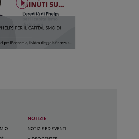
 PHELPS PER IL CAPITALISMO DI
In ricordo del Nobel per l'Economia, il video rilegge la finanza sostenibile alla luce del suo pensiero: non un vincolo imposto all'economia, ma una condizione del suo sviluppo futuro. Dalla credibilità della transizione ai settori hard-to-abate, fino alla centralità della "S" di ESG, un invito a orientare il capitale verso innovazione, lavoro di qualità e prosperità condivisa. Ci racconta tutto Alfonso Del Giudice, Professore Ordinario di Finanza Aziendale presso l'Università Cattolica.
NOTIZIE
RMIO
NOTIZIE ED EVENTI