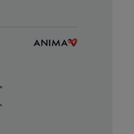
un
n.