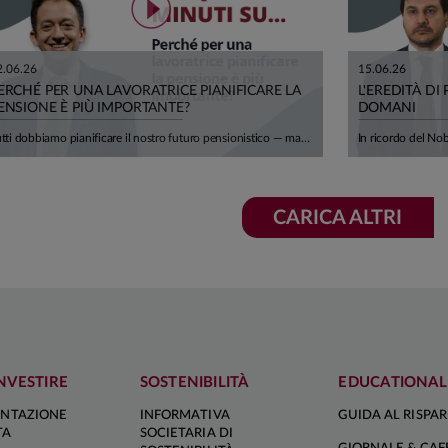
2.06.26
15.06.26
ERCHÉ PER UNA LAVORATRICE PIANIFICARE LA
L'EREDITÀ DI
ENSIONE È PIÙ IMPORTANTE?
DOMANI
Tutti dobbiamo pianificare il nostro futuro pensionistico — ma per le lavoratrici ci sono cinque motivi in più per farlo con urgenza. In questo episodio Andrea Carbone di Smileconomy li analizza uno per uno, con dati concreti e una prospettiva che riguarda milioni di donne in Italia. Le retribuzioni femminili sono in media il 22% più basse di quelle maschili, anche a causa di maternità, part-time e carriere discontinue. Nel sistema contributivo, guadagnare meno significa versare meno contributi: le neo-pensionate del 2024 hanno ricevuto assegni inferiori del 29% rispetto ai neo-pensionati. A questo si aggiunge un'attesa di vita di quasi 3 anni superiore a quella maschile a 65 anni: più tempo da coprire, con meno risorse disponibili. Ma non finisce qui. Vivere più a lungo espone a una maggiore probabilità di non autosufficienza — dopo i 75 anni una donna su due ha limitazioni nelle attività quotidiane — e, dato che le spose sono mediamente più giovani degli sposi di circa 3 anni, c'è una concreta probabilità di affrontare in media 6 anni di longevità da sola, senza il supporto del partner. Cinque ragioni per cui pianificare una rendita integrativa — attraverso i fondi pensione — e riflettere per tempo sui propri bisogni sanitari e assistenziali non è un'opzione, ma una priorità.
CARICA ALTRI
NVESTIRE
SOSTENIBILITÀ
EDUCATIONAL
NTAZIONE
INFORMATIVA
GUIDA AL RISPA
TA
SOCIETARIA DI