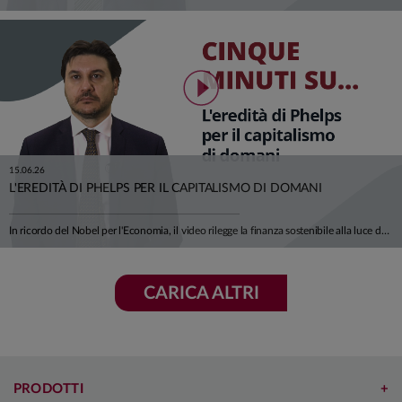
15.06.26
L'EREDITÀ DI PHELPS PER IL CAPITALISMO DI DOMANI
In ricordo del Nobel per l'Economia, il video rilegge la finanza sostenibile alla luce del suo pensiero: non un vincolo imposto all'economia, ma una condizione del suo sviluppo futuro. Dalla credibilità della transizione ai settori hard-to-abate, fino alla centralità della "S" di ESG, un invito a orientare il capitale verso innovazione, lavoro di qualità e prosperità condivisa. Ci racconta tutto Alfonso Del Giudice, Professore Ordinario di Finanza Aziendale presso l'Università Cattolica.
CARICA ALTRI
PRODOTTI