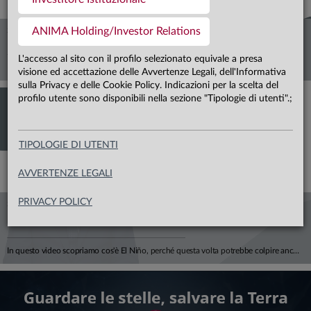
ANIMA Holding/Investor Relations
28.07.26
L'ESG È MORTO, LUNGA VITA ALL'ESG
L'accesso al sito con il profilo selezionato equivale a presa
Deflussi record negli Stati Uniti, crescita a doppia cifra in Europa. Con Alfonso Del Giudice, Professore Ordinario di Finanza Aziendale presso l'Università Cattolica, analizziamo perché il vero tema, oggi, non è più l'etichetta "verde", ma la capacità di misurare correttamente il rischio climatico all'interno di portafogli e bilanci aziendali, tra costi di transizione, rischi fisici e impatti su rendimenti attesi e sostenibilità del debito.
visione ed accettazione delle Avvertenze Legali, dell'Informativa
sulla Privacy e delle Cookie Policy. Indicazioni per la scelta del
profilo utente sono disponibili nella sezione "Tipologie di utenti".;
TIPOLOGIE DI UTENTI
AVVERTENZE LEGALI
PRIVACY POLICY
25.06.26
EL NIÑO E L’ECONOMIA: A QUALCUNO PIACE CALDO
In questo video scopriamo cos'è El Niño, perché questa volta potrebbe colpire anche il nostro continente e — soprattutto — quanto ci costa davvero il cambiamento climatico. Negli ultimi 50 anni gli eventi climatici estremi sono quintuplicati. L'Europa ha già perso oltre 500 miliardi di euro in un decennio, e la BCE stima che entro il 2050 i danni potrebbero erodere il 6% del PIL europeo. Per l'Italia, si parla di 150-200 miliardi di euro bruciati. El Niño durerà qualche mese. Il clima che stiamo costruendo, invece, durerà generazioni. Ci spiega tutto Mario Noera, Senior Climate Advisor di Anima.