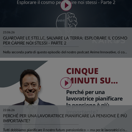
23.06.26
GUARDARE LE STELLE, SALVARE LA TERRA: ESPLORARE IL COSMO
PER CAPIRE NOI STESSI - PARTE 2
Nella seconda parte di questo episodio del nostro podcast Anime Innovative, ci concentriamo sulla cosiddetta Space Economy, e su tutte le opportunità (e difficoltà) che possono nascere. Insieme all'astrofisico Luca Perri viaggiamo tra scienza, economia, meraviglia e concretezza.
22.06.26
PERCHÉ PER UNA LAVORATRICE PIANIFICARE LA PENSIONE È PIÙ
IMPORTANTE?
Tutti dobbiamo pianificare il nostro futuro pensionistico — ma per le lavoratrici ci sono cinque motivi in più per farlo con urgenza. In questo episodio Andrea Carbone di Smileconomy li analizza uno per uno, con dati concreti e una prospettiva che riguarda milioni di donne in Italia. Le retribuzioni femminili sono in media il 22% più basse di quelle maschili, anche a causa di maternità, part-time e carriere discontinue. Nel sistema contributivo, guadagnare meno significa versare meno contributi: le neo-pensionate del 2024 hanno ricevuto assegni inferiori del 29% rispetto ai neo-pensionati. A questo si aggiunge un'attesa di vita di quasi 3 anni superiore a quella maschile a 65 anni: più tempo da coprire, con meno risorse disponibili. Ma non finisce qui. Vivere più a lungo espone a una maggiore probabilità di non autosufficienza — dopo i 75 anni una donna su due ha limitazioni nelle attività quotidiane — e, dato che le spose sono mediamente più giovani degli sposi di circa 3 anni, c'è una concreta probabilità di affrontare in media 6 anni di longevità da sola, senza il supporto del partner. Cinque ragioni per cui pianificare una rendita integrativa — attraverso i fondi pensione — e riflettere per tempo sui propri bisogni sanitari e assistenziali non è un'opzione, ma una priorità.